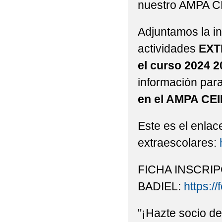
nuestro AMPA C
STEAM: TALLER DE R
Adjuntamos la i
VISITA INSTITUCION
actividades
EXT
DELEGADO DE EDUCACI
el curso 2024 
información para 
en el AMPA CE
Este es el enlace
extraescolares:
FICHA INSCRIP
BADIEL:
https:
"¡Hazte socio d