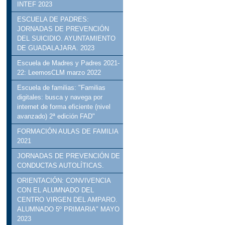
INTEF 2023
ESCUELA DE PADRES:
JORNADAS DE PREVENCIÓN
DEL SUICIDIO. AYUNTAMIENTO
DE GUADALAJARA. 2023
Escuela de Madres y Padres 2021-
22: LeemosCLM marzo 2022
Escuela de familias: "Familias
digitales: busca y navega por
internet de forma eficiente (nivel
avanzado) 2ª edición FAD"
FORMACIÓN AULAS DE FAMILIA
2021
JORNADAS DE PREVENCIÓN DE
CONDUCTAS AUTOLÍTICAS.
ORIENTACIÓN: CONVIVENCIA
CON EL ALUMNADO DEL
CENTRO VIRGEN DEL AMPARO.
ALUMNADO 5º PRIMARIA" MAYO
2023