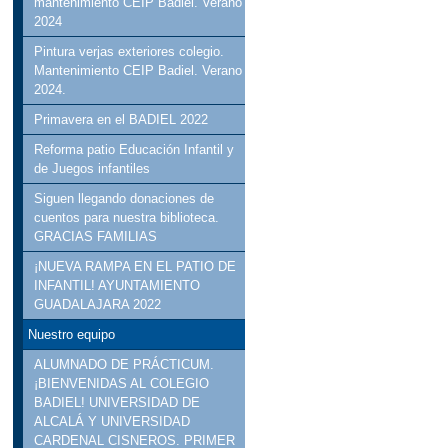
mantenimiento CEIP Badiel. Verano
2024
Pintura verjas exteriores colegio.
Mantenimiento CEIP Badiel. Verano
2024.
Primavera en el BADIEL 2022
Reforma patio Educación Infantil y
de Juegos infantiles
Siguen llegando donaciones de
cuentos para nuestra biblioteca.
GRACIAS FAMILIAS
¡NUEVA RAMPA EN EL PATIO DE
INFANTIL! AYUNTAMIENTO
GUADALAJARA 2022
Nuestro equipo
ALUMNADO DE PRÁCTICUM.
¡BIENVENIDAS AL COLEGIO
BADIEL! UNIVERSIDAD DE
ALCALÁ Y UNIVERSIDAD
CARDENAL CISNEROS. PRIMER