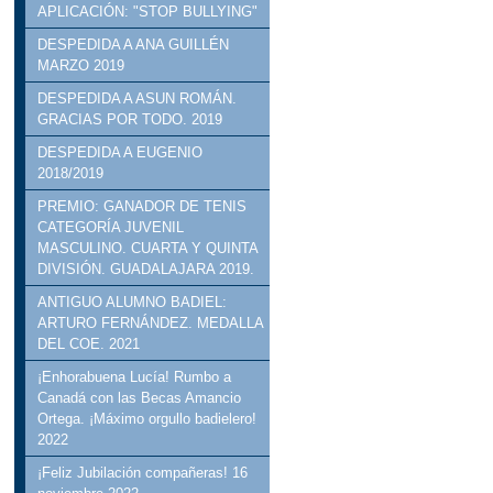
APLICACIÓN: "STOP BULLYING"
DESPEDIDA A ANA GUILLÉN
MARZO 2019
DESPEDIDA A ASUN ROMÁN.
GRACIAS POR TODO. 2019
DESPEDIDA A EUGENIO
2018/2019
PREMIO: GANADOR DE TENIS
CATEGORÍA JUVENIL
MASCULINO. CUARTA Y QUINTA
DIVISIÓN. GUADALAJARA 2019.
ANTIGUO ALUMNO BADIEL:
ARTURO FERNÁNDEZ. MEDALLA
DEL COE. 2021
¡Enhorabuena Lucía! Rumbo a
Canadá con las Becas Amancio
Ortega. ¡Máximo orgullo badielero!
2022
¡Feliz Jubilación compañeras! 16