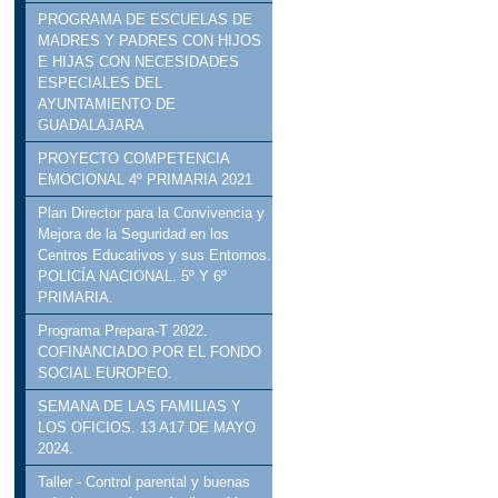
PROGRAMA DE ESCUELAS DE
MADRES Y PADRES CON HIJOS
E HIJAS CON NECESIDADES
ESPECIALES DEL
AYUNTAMIENTO DE
GUADALAJARA
PROYECTO COMPETENCIA
EMOCIONAL 4º PRIMARIA 2021
Plan Director para la Convivencia y
Mejora de la Seguridad en los
Centros Educativos y sus Entornos.
POLICÍA NACIONAL. 5º Y 6º
PRIMARIA.
Programa Prepara-T 2022.
COFINANCIADO POR EL FONDO
SOCIAL EUROPEO.
SEMANA DE LAS FAMILIAS Y
LOS OFICIOS. 13 A17 DE MAYO
2024.
Taller - Control parental y buenas