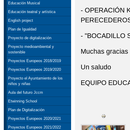
Educación Musical
STEAM: TALLER DE R
- OPERACIÓN 
Educación teatral y artística
PERECEDEROS.
VISITA INSTITUCION
English project
Plan de Igualdad
DELEGADO DE EDUCACI
- "BOCADILLO
Proyecto de digitalización
Proyecto medioambiental y
Muchas gracias 
sostenible
Proyectos Europeos 2018/2019
Un saludo
Proyectos Europeos 2019/2020
Proyecto el Ayuntamiento de los
EQUIPO EDUCA
niños y niñas
Aula del futuro Jccm
Etwinning School
Plan de Digitalización
Proyectos Europeos 2020/2021
Proyectos Europeos 2021/2022