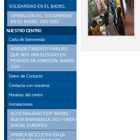
SOLIDARIDAD EN EL BADIEL
OPERACIÓN KG. SOLIDARIDAD
EN EL BADIEL 2022 2023
NUESTRO CENTRO
Carta de bienvenida
AGRADECIMIENTO FAMILIAS
QUE NOS HAN ELEGIDO EN
PERIODO DE ADMISIÓN. MARZO
2024
Datos de Contacto
Contacta con nosotros
Horarios del centro
Instalaciones
ACCESIBILIDAD CEIP BADIEL:
NUEVA BARANDILLA 2022 FONDO
SOCIAL EUROPEO
APARCA BICICLETAS EN LA