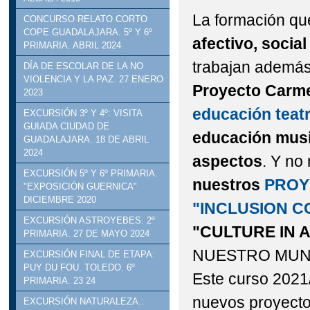
La formación q
CONCURSO RELATO CORTO
COPE GUADALAJARA. 5º Y 6º
afectivo, social
PRIMARIA. ABRIL 2024
trabajan ademá
DÍA DE ESCOLAR DE LA NO
VIOLENCIA Y LA PAZ. 27 ENERO
Proyecto Carme
2023
educación teatra
EXCURSIÓN 3º Y 4º: VISITA
GUIADA CIUDAD DE
educación music
GUADALAJARA. 18 DE ABRIL
2024
aspectos
. Y no
EXCURSIÓN 5º Y 6º PRIMARIA.
nuestros
PROY
"EXPOSICIÓN GUERNICA"
DICIEMBRE 2020
"INCLUSION C
EXCURSIÓN ASTROYEBES. 2º
"CULTURE IN A
PRIMARIA. 27 DE MAYO 2024
NUESTRO MUND
EXCURSIÓN FINAL DE ETAPA:
PUY DU FOU. TOLEDO. 6º
Este curso 2021
PRIMARIA. 23 24
nuevos proyecto
EXCURSIÓN NATURALEZA.: