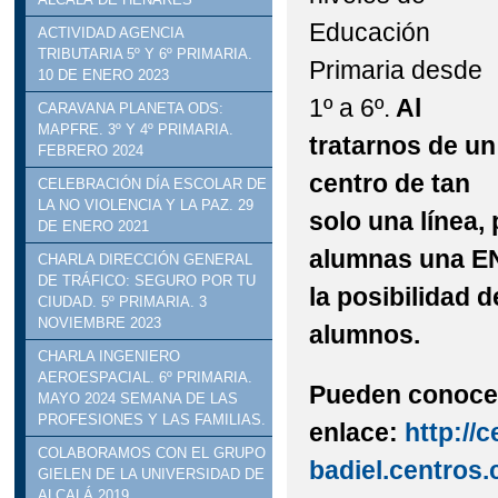
Educación
STEAM: TALLER DE R
ACTIVIDAD AGENCIA
TRIBUTARIA 5º Y 6º PRIMARIA.
Primaria desde
10 DE ENERO 2023
VISITA INSTITUCION
1º a 6º.
Al
CARAVANA PLANETA ODS:
DELEGADO DE EDUCACI
MAPFRE. 3º Y 4º PRIMARIA.
tratarnos de un
FEBRERO 2024
centro de tan
CELEBRACIÓN DÍA ESCOLAR DE
LA NO VIOLENCIA Y LA PAZ. 29
solo una línea
DE ENERO 2021
alumnas una 
CHARLA DIRECCIÓN GENERAL
DE TRÁFICO: SEGURO POR TU
la posibilidad
CIUDAD. 5º PRIMARIA. 3
NOVIEMBRE 2023
alumnos.
CHARLA INGENIERO
AEROESPACIAL. 6º PRIMARIA.
​Pueden conoce
MAYO 2024 SEMANA DE LAS
PROFESIONES Y LAS FAMILIAS.
enlace:
http://c
COLABORAMOS CON EL GRUPO
badiel.centros.
GIELEN DE LA UNIVERSIDAD DE
ALCALÁ 2019