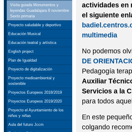
actividades en 
Visita guiada Monumentos y
leyendas Guadalajara 8 noviembre
el siguiente en
Sexto primaria
badiel.centros.
Proyecto saludable y deportivo
multimedia
Educación Musical
Educación teatral y artística
No podemos olvi
English project
DE ORIENTACI
Plan de Igualdad
Proyecto de digitalización
Pedagogía terap
Proyecto medioambiental y
Auxiliar Técnic
sostenible
Servicios a la
Proyectos Europeos 2018/2019
para todos aque
Proyectos Europeos 2019/2020
Proyecto el Ayuntamiento de los
En este pequeño
niños y niñas
Aula del futuro Jccm
colgando recomen