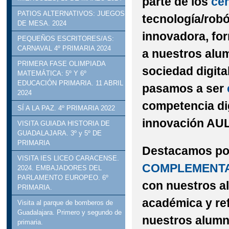
parte de los
cen
PATIOS ALTERNATIVOS: JUEGOS
tecnología/robó
DE MESA. 2024
innovadora, fo
PEQUEÑOS ESCRITORES/AS:
CARNAVAL 4º PRIMARIA 2024
a nuestros alu
PRIMERA FASE OLIMPIADA
sociedad digita
MATEMÁTICA: 5º Y 6º
EDUCACIÓN PRIMARIA. 11 ABRIL
pasamos a ser
2024
competencia di
SÍ A LA PAZ. 4º PRIMARIA 2022
innovación AU
VISITA GUIADA HISTORIA DE
GUADALAJARA. 3º y 5º DE
PRIMARIA
Destacamos por
VISITA IES LICEO CARACENSE.
COMPLEMENT
2024. EMBAJADORES DEL
PARLAMENTO EUROPEO. 6º
con nuestros al
PRIMARIA.
académica y ref
Visita al parque de bomberos de
Guadalajara. Primero y segundo de
nuestros alumn
primaria.