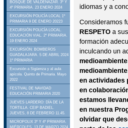
BOSQUE DE VALDENAZAR. 3º Y
idiomas y a con
4º PRIMARIA. 23 ENERO 2024
EXCURSIÓN POLICÍA LOCAL 1º
Consideramos fu
PRIMARIA 9 DE ENERO 20223
EXCURSIÓN POLICÍA LOCAL.
RESPETO
a sus
EDUCACIÓN VIAL. 2º PRIMARIA.
formación adec
19 ENERO 2024
EXCURSIÓN: BOMBEROS
inculcando un 
GUADALAJARA. 5 DE ABRIL 2024
medioambiente,
1º PRIMARIA
Excursión a Sigüenza y al aula
medioambiente, 
apícola. Quinto de Primaria. Mayo
en actividades
2022
FESTIVAL DE NAVIDAD
en colaboración
EDUCACIÓN PRIMARIA 2020
estamos llevand
JUEVES LARDERO: DÍA DE LA
TORTILLA. CEIP BADIEL.
en nuestra Pro
JUEVES, 8 DE FEBRERO 11.45.
olvidar que de
MICROPOLIX 3º Y 4º PRIMARIA.
MIÉRCOLES, 13 DE MARZO 2024