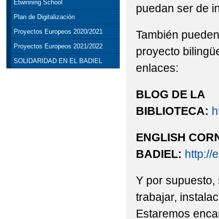
Etwinning School
puedan ser de in
Plan de Digitalización
Proyectos Europeos 2020/2021
También pueden 
Proyectos Europeos 2021/2022
proyecto bilingü
SOLIDARIDAD EN EL BADIEL
enlaces:
BLOG DE LA
BIBLIOTECA:
h
ENGLISH COR
BADIEL:
http:/
Y por supuesto, 
trabajar, instala
Estaremos enca