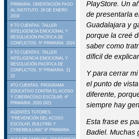
PlayStore. Un a
PRIMARIA. ORIENTACIÓN PASO
AL INSTITUTO. 29 DE ENERO
de presentarla en
2019
Guadalajara y ga
# TÚ CUENTAS. TALLER
INTELIGENCIA EMOCIONAL Y
porque la creé d
RESOLUCIÓN PACÍFICA DE
CONFLICTOS. 5º PRIMARIA. 2024
saber como tratr
# TÚ CUENTAS. TALLER
díficil de explicar
INTELIGENCIA EMOCIONAL Y
RESOLUCIÓN PACÍFICA DE
CONFLICTOS. 5º PRIMARIA. 21
Y para cerrar mi 
22
el punto de vista
#TÚ CUENTAS. PROGRAMA
EDUCATIVO CONTRA EL ACOSO
diferente, porqu
Y CIBERACOSO ESCOLAR. 4º
PRIMARIA. 2020 2021
siempre hay gen
AGENTES TUTORES:
"PREVENCIÓN DEL ACOSO
Esta frase es pa
ESCOLAR, BULLYING Y
CYBERBULLING" 6º PRIMARIA
Badiel. Muchas g