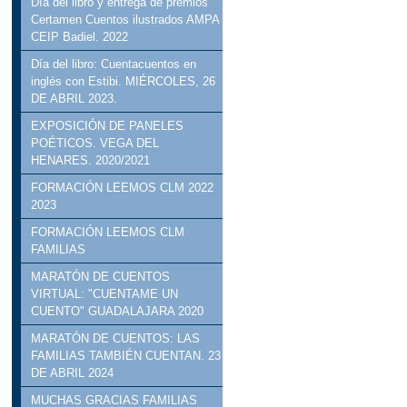
Día del libro y entrega de premios
Certamen Cuentos ilustrados AMPA
CEIP Badiel. 2022
Día del libro: Cuentacuentos en
inglés con Estibi. MIÉRCOLES, 26
DE ABRIL 2023.
EXPOSICIÓN DE PANELES
POÉTICOS. VEGA DEL
HENARES. 2020/2021
FORMACIÓN LEEMOS CLM 2022
2023
FORMACIÓN LEEMOS CLM
FAMILIAS
MARATÓN DE CUENTOS
VIRTUAL: "CUENTAME UN
CUENTO" GUADALAJARA 2020
MARATÓN DE CUENTOS: LAS
FAMILIAS TAMBIÉN CUENTAN. 23
DE ABRIL 2024
MUCHAS GRACIAS FAMILIAS