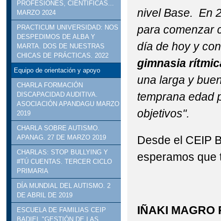
PROFESIONES, CIENTÍFICAS...
nivel Base. En 2
MARZO 2024
para comenzar co
PRACTICUM UNIVERSIDAD: NOS
DESPEDIMOS DE ALBA Y
día de hoy y co
MARTA. DOS DE NUESTRAS
CHICAS DE PRÁCTICAS. 2022
gimnasia rítmi
Equipo de orientación y apoyo
una larga y bue
CHARLA FORMACIÓN
temprana edad p
DISCAPACIDAD AUDITIVA.
ASOCIACIÓN APANDAGU MARZO
objetivos".
2019
CHARLA SOBRE AUTISMO.
Desde el CEIP B
APANAG. 27 DE MARZO 2019
CHARLAS: STOP BULLYING Y
esperamos que t
#TÚ CUENTAS. TERCER CICLO
PRIMARIA
DÍA MUNDIAL DEL AUTISMO. 2
DE ABRIL DE 2019
IÑAKI MAGRO 
ESCUELA DE FAMILIAS CEIP
BADIEL "GESTIÓN DE LAS