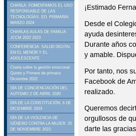
CHARLA: FOMENTAMOS EL USO
¡Estimado Fern
RESPONSABLE DE LAS
TECNOLOGÍAS. ED. PRIMARIA.
Desde el Colegi
MARZO 2024
CHARLAS AULAS DE FAMILIA
ayuda desintere
JCCM 2022 2023
Durante años co
CONFERENCIA: SALUD DIGITAL
EN EL MENOR Y EL
y amable. Dispu
ADOLESCENTE
Charla sobre la gestión emocional.
Por tanto, nos 
Quinto y Primero de primaria.
Diciembre 2022
Facebook de Ami
DÍA DE CONCIENCIACIÓN DEL
realizado.
AUTISMO 2 DE ABRIL 2020
DÍA DE LA CONSTITUCIÓN, 6 DE
Queremos decirt
DICIEMBRE 2023
orgullosos de q
DÍA DE LA VIOLENCIA DE
GÉNERO CONTRA LA MUJER. 25
darte las gracia
DE NOVIEMBRE 2023.