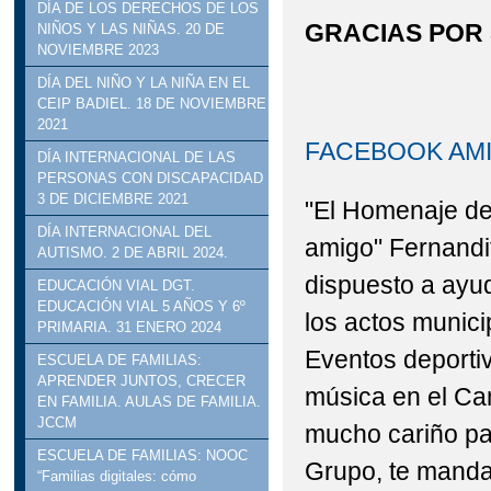
DÍA DE LOS DERECHOS DE LOS
GRACIAS POR
NIÑOS Y LAS NIÑAS. 20 DE
NOVIEMBRE 2023
DÍA DEL NIÑO Y LA NIÑA EN EL
CEIP BADIEL. 18 DE NOVIEMBRE
2021
FACEBOOK AMI
DÍA INTERNACIONAL DE LAS
PERSONAS CON DISCAPACIDAD
3 DE DICIEMBRE 2021
"El Homenaje de
DÍA INTERNACIONAL DEL
amigo" Fernandi
AUTISMO. 2 DE ABRIL 2024.
dispuesto a ayu
EDUCACIÓN VIAL DGT.
EDUCACIÓN VIAL 5 AÑOS Y 6º
los actos munici
PRIMARIA. 31 ENERO 2024
Eventos deportiv
ESCUELA DE FAMILIAS:
APRENDER JUNTOS, CRECER
música en el Can
EN FAMILIA. AULAS DE FAMILIA.
JCCM
mucho cariño par
ESCUELA DE FAMILIAS: NOOC
Grupo, te manda
“Familias digitales: cómo