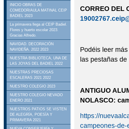
INICIO OBRAS DE
CORREO DEL 
COMEDOR/AULA MATINAL CEIP
BADIEL 2023
19002767.ceip@
La primavera llega al CEIP Badiel.
Flores y huerto escolar 2023.
Gracias Alfredo.
NAVIDAD. DECORACIÓN
Podéis leer más
NAVIDEÑA. 2022 2023
las pestañas de l
NUESTRA BIBLIOTECA, UNA DE
LAS JOYAS DEL BADIEL 2022
NUESTRAS PRECIOSAS
ESCALERAS 2021 2022
NUESTRO COLEGIO 2023
ANTIGUO ALUM
NUESTRO COLEGIO NEVADO
NOLASCO:
cam
ENERO 2021
NUESTROS PATIOS SE VISTEN
https://nuevaalca
DE ALEGRÍA, POESÍA Y
PRIMAVERA 2021
campeones-de-e
NUEVA CONSERJERÍA Y