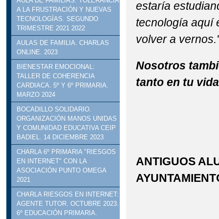
AULA DE FAMILIAS: TOLERANCIA
estaría estudia
A LA FRUSTRACIÓN Y NUEVAS
TECNOLOGÍAS. SEGUNDO
tecnología aquí
TRIMESTRE 2021 2022
volver a vernos.
AULAS DE FAMILIA. CHARLAS
ONLINE. 2023
Nosotros tambi
BIENESTAR EMOCIONAL:
TALLER DE COHERENCIA
tanto en tu vid
CARDIACA. 5º Y 6º PRIMARIA.
MARZO 2024
BOCADILLO SOLIDARIO.
ORGANIZACIÓN MANOS UNIDAS
Y COMUNIDAD EDUCATIVA CEIP
BADIEL. 14 DICIEMBRE 2023
CHARLA 6º PRIMARIA "RIESGOS
ANTIGUOS AL
EN INTERNET" CON LA
ASOCIACIÓN PUNTO OMEGA
AYUNTAMIENT
2021
CHARLA RIESGOS EN INTERNET:
AGENTE TUTOR. OCTUBRE 2023.
6º EDUCACIÓN PRIMARIA.