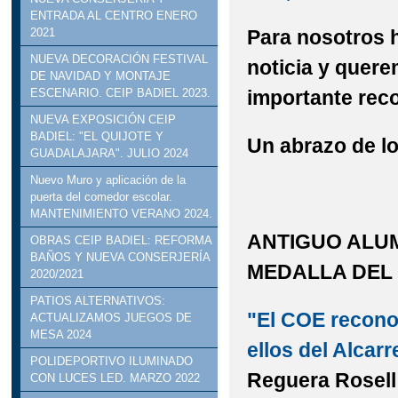
ENTRADA AL CENTRO ENERO
Para nosotros h
2021
NUEVA DECORACIÓN FESTIVAL
noticia y quer
DE NAVIDAD Y MONTAJE
importante rec
ESCENARIO. CEIP BADIEL 2023.
NUEVA EXPOSICIÓN CEIP
BADIEL: "EL QUIJOTE Y
Un abrazo de lo
GUADALAJARA". JULIO 2024
Nuevo Muro y aplicación de la
puerta del comedor escolar.
MANTENIMIENTO VERANO 2024.
ANTIGUO ALU
OBRAS CEIP BADIEL: REFORMA
BAÑOS Y NUEVA CONSERJERÍA
MEDALLA DEL 
2020/2021
PATIOS ALTERNATIVOS:
"El COE reconoc
ACTUALIZAMOS JUEGOS DE
MESA 2024
ellos del Alcar
POLIDEPORTIVO ILUMINADO
Reguera Rosell 
CON LUCES LED. MARZO 2022