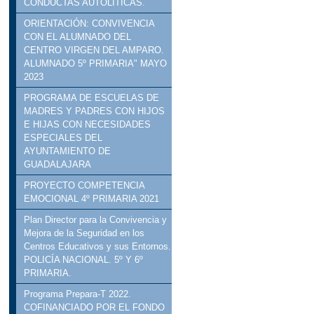
CONDUCTAS AUTOLÍTICAS.
ORIENTACIÓN: CONVIVENCIA
CON EL ALUMNADO DEL
CENTRO VIRGEN DEL AMPARO.
ALUMNADO 5º PRIMARIA" MAYO
2023
PROGRAMA DE ESCUELAS DE
MADRES Y PADRES CON HIJOS
E HIJAS CON NECESIDADES
ESPECIALES DEL
AYUNTAMIENTO DE
GUADALAJARA
PROYECTO COMPETENCIA
EMOCIONAL 4º PRIMARIA 2021
Plan Director para la Convivencia y
Mejora de la Seguridad en los
Centros Educativos y sus Entornos.
POLICÍA NACIONAL. 5º Y 6º
PRIMARIA.
Programa Prepara-T 2022.
COFINANCIADO POR EL FONDO