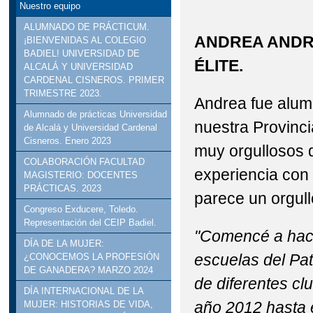
Nuestro equipo
ALUMNADO DE PRÁCTICUM.
ANDREA ANDRÉ
¡BIENVENIDAS AL COLEGIO
BADIEL! UNIVERSIDAD DE
ÉLITE.
ALCALÁ Y UNIVERSIDAD
CARDENAL CISNEROS. PRIMER
TRIMESTRE 2023.
Andrea fue alumn
Alumnado de prácticas Universidad
nuestra Provinc
de Alcalá y Universidad Cardenal
Cisneros. Enero 2023
muy orgullosos 
COLABORACIÓN FACULTAD
experiencia con 
MAGISTERIO: DOCENTES
PRÁCTICAS. 2023
parece un orgull
Congreso Exducere, Toledo.
Representación del CEIP Badiel.
"Comencé a hace
DÍA DE LA MUJER:
escuelas del Pat
¿CONOCEMOS LA PROFESIÓN
DE GANADERA? MARZO 2024
de diferentes cl
DÍA INTERNACIONAL DE LA
año 2012 hasta 
MUJER: HISTORIAS DE VIDA,