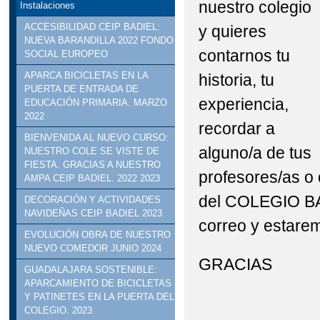
nuestro colegio
Instalaciones
STEAM: TALLER DE R
ACCESIBILIDAD CEIP BADIEL:
y quieres
NUEVA BARANDILLA 2022 FONDO
VISITA INSTITUCION
contarnos tu
SOCIAL EUROPEO
APARCA BICICLETAS EN LA
historia, tu
DELEGADO DE EDUCACI
PUERTA DE ENTRADA DE
experiencia,
EDUCACIÓN PRIMARIA. MARZO
2022
recordar a
BIENVENIDA AL NUEVO CURSO:
alguno/a de tus
NUESTRO COLE SE VISTE DE
FIESTA. GRACIAS A NUESTRO
profesores/as o
AMPA CEIP BADIEL. 2022 2023
del COLEGIO BAD
DECORACIÓN Y ACTIVIDADES
NAVIDEÑAS CEIP BADIEL 2023
correo y estare
EVOLUCIÓN OBRA DE NUESTRO
NUEVO COMEDOR JUNIO 2024
GRACIAS
GUADALAJARA SOSTENIBLE:
APARCAMIENTO DE BICICLETAS
Y PATINETES EN LA PUERTA DEL
COLEGIO. 2023