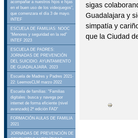
acompañar a nuestros hijos e hijas
sigas colaborand
en el buen uso de los videojuegos”,
que comenzara el día 3 de mayo.
Guadalajara y si
INTEF
simpatía y cariñ
ESCUELA DE FAMILIAS: NOOC
“Menores y seguridad en la red”
que la Ciudad d
INTEF 2023
ESCUELA DE PADRES:
JORNADAS DE PREVENCIÓN
DEL SUICIDIO. AYUNTAMIENTO
DE GUADALAJARA. 2023
Escuela de Madres y Padres 2021-
22: LeemosCLM marzo 2022
Escuela de familias: "Familias
digitales: busca y navega por
internet de forma eficiente (nivel
avanzado) 2ª edición FAD"
FORMACIÓN AULAS DE FAMILIA
2021
JORNADAS DE PREVENCIÓN DE