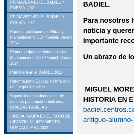
PRIMAVERA EN EL BADIEL Y
BADIEL.
POESÍA. 2021
PRIMAVERA EN EL BADIEL Y
Para nosotros h
POESÍA. 2021
noticia y quer
Paredes polideportivo. Obras y
mantenimiento CEIP Badiel. Verano
importante rec
2024
Pintura verjas exteriores colegio.
Un abrazo de lo
Mantenimiento CEIP Badiel. Verano
2024.
Primavera en el BADIEL 2022
Reforma patio Educación Infantil y
de Juegos infantiles
MIGUEL MOREN
Siguen llegando donaciones de
HISTORIA EN 
cuentos para nuestra biblioteca.
GRACIAS FAMILIAS
badiel.centros.
¡NUEVA RAMPA EN EL PATIO DE
antiguo-alumno-d
INFANTIL! AYUNTAMIENTO
GUADALAJARA 2022