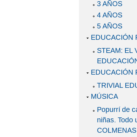
3 AÑOS
STEAM: TALLER DE R
4 AÑOS
VISITA INSTITUCION
5 AÑOS
DELEGADO DE EDUCACI
EDUCACIÓN 
STEAM: EL 
EDUCACIÓN
EDUCACIÓN F
TRIVIAL ED
MÚSICA
Popurrí de c
niñas. Todo 
COLMENAS d