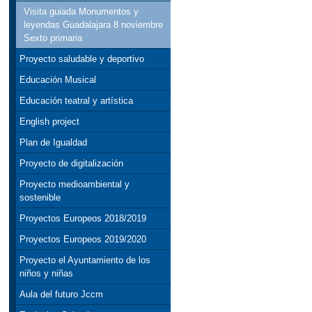
Visita guiada Monumentos y
leyendas Guadalajara 8 noviembre
Sexto primaria
Proyecto saludable y deportivo
Educación Musical
Educación teatral y artística
English project
Plan de Igualdad
Proyecto de digitalización
Proyecto medioambiental y
sostenible
Proyectos Europeos 2018/2019
Proyectos Europeos 2019/2020
Proyecto el Ayuntamiento de los
niños y niñas
Aula del futuro Jccm