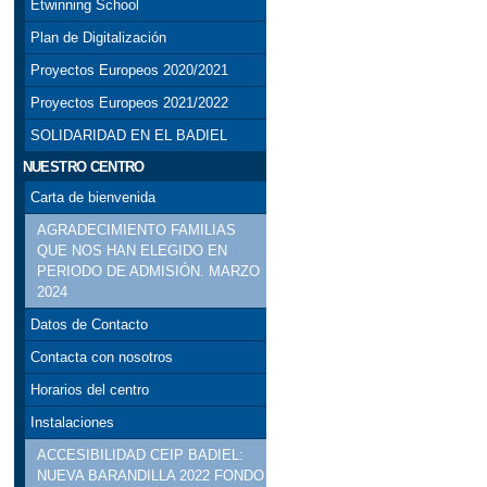
Etwinning School
Plan de Digitalización
Proyectos Europeos 2020/2021
Proyectos Europeos 2021/2022
SOLIDARIDAD EN EL BADIEL
NUESTRO CENTRO
Carta de bienvenida
AGRADECIMIENTO FAMILIAS
QUE NOS HAN ELEGIDO EN
PERIODO DE ADMISIÓN. MARZO
2024
Datos de Contacto
Contacta con nosotros
Horarios del centro
Instalaciones
ACCESIBILIDAD CEIP BADIEL:
NUEVA BARANDILLA 2022 FONDO