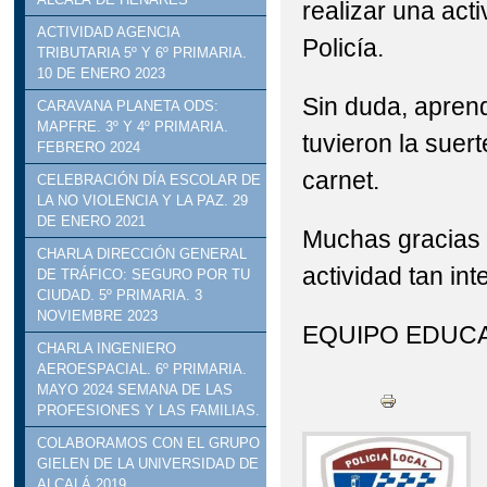
realizar una act
STEAM: TALLER DE R
ACTIVIDAD AGENCIA
Policía.
TRIBUTARIA 5º Y 6º PRIMARIA.
10 DE ENERO 2023
VISITA INSTITUCION
Sin duda, apren
CARAVANA PLANETA ODS:
DELEGADO DE EDUCACI
MAPFRE. 3º Y 4º PRIMARIA.
tuvieron la suer
FEBRERO 2024
carnet.
CELEBRACIÓN DÍA ESCOLAR DE
LA NO VIOLENCIA Y LA PAZ. 29
DE ENERO 2021
Muchas gracias 
CHARLA DIRECCIÓN GENERAL
actividad tan int
DE TRÁFICO: SEGURO POR TU
CIUDAD. 5º PRIMARIA. 3
NOVIEMBRE 2023
EQUIPO EDUCA
CHARLA INGENIERO
AEROESPACIAL. 6º PRIMARIA.
MAYO 2024 SEMANA DE LAS
PROFESIONES Y LAS FAMILIAS.
COLABORAMOS CON EL GRUPO
GIELEN DE LA UNIVERSIDAD DE
ALCALÁ 2019