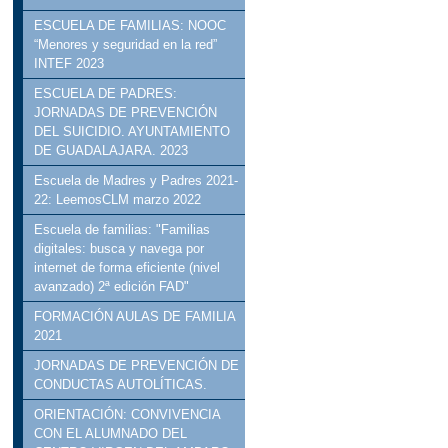
ESCUELA DE FAMILIAS: NOOC
“Menores y seguridad en la red”
INTEF 2023
ESCUELA DE PADRES:
JORNADAS DE PREVENCIÓN
DEL SUICIDIO. AYUNTAMIENTO
DE GUADALAJARA. 2023
Escuela de Madres y Padres 2021-
22: LeemosCLM marzo 2022
Escuela de familias: "Familias
digitales: busca y navega por
internet de forma eficiente (nivel
avanzado) 2ª edición FAD"
FORMACIÓN AULAS DE FAMILIA
2021
JORNADAS DE PREVENCIÓN DE
CONDUCTAS AUTOLÍTICAS.
ORIENTACIÓN: CONVIVENCIA
CON EL ALUMNADO DEL