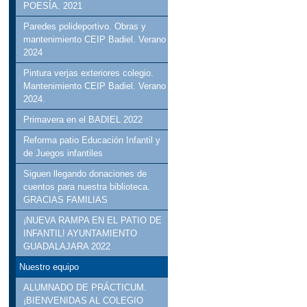
POESÍA. 2021
Paredes polideportivo. Obras y
mantenimiento CEIP Badiel. Verano
2024
Pintura verjas exteriores colegio.
Mantenimiento CEIP Badiel. Verano
2024.
Primavera en el BADIEL 2022
Reforma patio Educación Infantil y
de Juegos infantiles
Siguen llegando donaciones de
cuentos para nuestra biblioteca.
GRACIAS FAMILIAS
¡NUEVA RAMPA EN EL PATIO DE
INFANTIL! AYUNTAMIENTO
GUADALAJARA 2022
Nuestro equipo
ALUMNADO DE PRÁCTICUM.
¡BIENVENIDAS AL COLEGIO