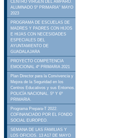
CENTRO VIRGEN DEL AMPARO.
ALUMNADO 5º PRIMARIA" MAYO
2023
PROGRAMA DE ESCUELAS DE
MADRES Y PADRES CON HIJOS
E HIJAS CON NECESIDADES
ESPECIALES DEL
AYUNTAMIENTO DE
GUADALAJARA
PROYECTO COMPETENCIA
EMOCIONAL 4º PRIMARIA 2021
Plan Director para la Convivencia y
Mejora de la Seguridad en los
Centros Educativos y sus Entornos.
POLICÍA NACIONAL. 5º Y 6º
PRIMARIA.
Programa Prepara-T 2022.
COFINANCIADO POR EL FONDO
SOCIAL EUROPEO.
SEMANA DE LAS FAMILIAS Y
LOS OFICIOS. 13 A17 DE MAYO