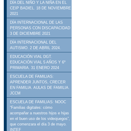
DÍA DEL NIÑO Y LA NIÑA EN EL
CEIP BADIEL. 18 DE NOVIEMBRE
2021
DÍA INTERNACIONAL DE LAS
PERSONAS CON DISCAPACIDAD
3 DE DICIEMBRE 2021
DÍA INTERNACIONAL DEL
AUTISMO. 2 DE ABRIL 2024.
EDUCACIÓN VIAL DGT.
EDUCACIÓN VIAL 5 AÑOS Y 6º
PRIMARIA. 31 ENERO 2024
ESCUELA DE FAMILIAS:
APRENDER JUNTOS, CRECER
EN FAMILIA. AULAS DE FAMILIA.
JCCM
ESCUELA DE FAMILIAS: NOOC
“Familias digitales: cómo
acompañar a nuestros hijos e hijas
en el buen uso de los videojuegos”,
que comenzara el día 3 de mayo.
INTEF