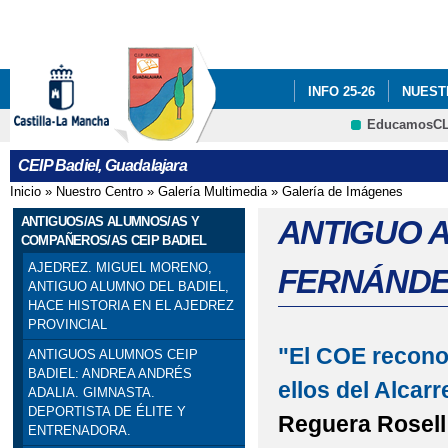
Pa
co
pri
INFO 25-26
NUEST
EducamosC
INFÓRMATE
CRFP
CEIP Badiel, Guadalajara
ADF: SITUACIONES DE
Inicio
»
Nuestro Centro
»
Galería Multimedia
»
Galería de Imágenes
Se encuentra usted aquí
ENGLISH PROJECT: S
ANTIGUOS/AS ALUMNOS/AS Y
ANTIGUO 
COMPAÑEROS/AS CEIP BADIEL
PREMIOS: SELECCIO
AJEDREZ. MIGUEL MORENO,
FERNÁNDEZ
ANTIGUO ALUMNO DEL BADIEL,
PRIMARIA). SEXTO DE P
HACE HISTORIA EN EL AJEDREZ
PROVINCIAL
PROGRAMA # TÚ CUEN
"El COE reconoc
ANTIGUOS ALUMNOS CEIP
BADIEL: ANDREA ANDRÉS
ellos del Alcar
ESCOLAR. 4º PRIMARIA
ADALIA. GIMNASTA.
DEPORTISTA DE ÉLITE Y
Reguera Rosell 
ENTRENADORA.
SELLO DE CALIDAD A