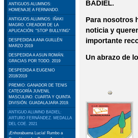
BADIEL.
ANTIGUOS ALUMNOS:
STEAM: TALLER DE R
HOMENAJE A FERNANDO.
Para nosotros h
ANTIGUOS ALUMNOS: IÑAKI
VISITA INSTITUCION
MAGRO. CREADOR DE LA
noticia y quer
APLICACIÓN: "STOP BULLYING"
DELEGADO DE EDUCACI
importante rec
DESPEDIDA A ANA GUILLÉN
MARZO 2019
DESPEDIDA A ASUN ROMÁN.
Un abrazo de lo
GRACIAS POR TODO. 2019
DESPEDIDA A EUGENIO
2018/2019
PREMIO: GANADOR DE TENIS
CATEGORÍA JUVENIL
MASCULINO. CUARTA Y QUINTA
DIVISIÓN. GUADALAJARA 2019.
ANTIGUO ALUMNO BADIEL:
ARTURO FERNÁNDEZ. MEDALLA
DEL COE. 2021
¡Enhorabuena Lucía! Rumbo a