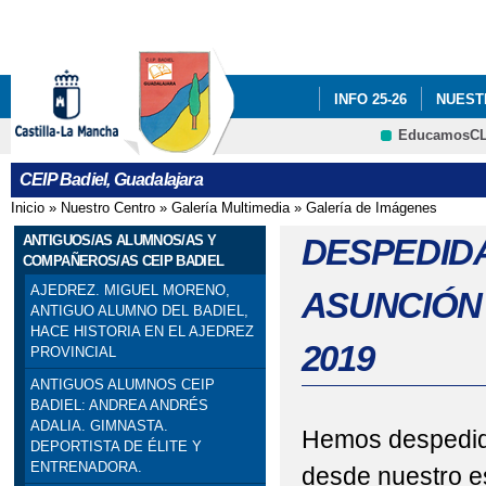
Pa
co
pri
INFO 25-26
NUEST
EducamosC
INFÓRMATE
CRFP
CEIP Badiel, Guadalajara
ADF: SITUACIONES DE
Inicio
»
Nuestro Centro
»
Galería Multimedia
»
Galería de Imágenes
Se encuentra usted aquí
ENGLISH PROJECT: S
ANTIGUOS/AS ALUMNOS/AS Y
DESPEDID
COMPAÑEROS/AS CEIP BADIEL
PREMIOS: SELECCIO
AJEDREZ. MIGUEL MORENO,
ASUNCIÓN
ANTIGUO ALUMNO DEL BADIEL,
PRIMARIA). SEXTO DE P
HACE HISTORIA EN EL AJEDREZ
2019
PROVINCIAL
PROGRAMA # TÚ CUEN
ANTIGUOS ALUMNOS CEIP
BADIEL: ANDREA ANDRÉS
ESCOLAR. 4º PRIMARIA
ADALIA. GIMNASTA.
Hemos despedid
DEPORTISTA DE ÉLITE Y
ENTRENADORA.
SELLO DE CALIDAD A
desde nuestro e