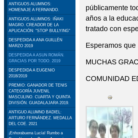
ANTIGUOS ALUMNOS:
públicamente to
STEAM: TALLER DE R
HOMENAJE A FERNANDO.
años a la educac
ANTIGUOS ALUMNOS: IÑAKI
VISITA INSTITUCION
MAGRO. CREADOR DE LA
tratado con espe
APLICACIÓN: "STOP BULLYING"
DELEGADO DE EDUCACI
DESPEDIDA A ANA GUILLÉN
Esperamos que se
MARZO 2019
DESPEDIDA A ASUN ROMÁN.
MUCHAS GRAC
GRACIAS POR TODO. 2019
DESPEDIDA A EUGENIO
2018/2019
COMUNIDAD ED
PREMIO: GANADOR DE TENIS
CATEGORÍA JUVENIL
MASCULINO. CUARTA Y QUINTA
DIVISIÓN. GUADALAJARA 2019.
ANTIGUO ALUMNO BADIEL:
ARTURO FERNÁNDEZ. MEDALLA
DEL COE. 2021
¡Enhorabuena Lucía! Rumbo a