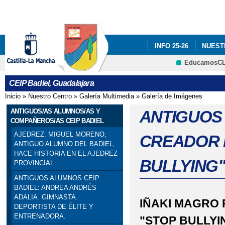
Pa
co
pri
INFO 25-26
NUEST
EducamosC
INFÓRMATE
CRFP
CEIP Badiel, Guadalajara
ADF: SITUACIONES DE
Inicio
»
Nuestro Centro
»
Galería Multimedia
»
Galería de Imágenes
Se encuentra usted aquí
ENGLISH PROJECT: S
ANTIGUOS/AS ALUMNOS/AS Y
ANTIGUOS 
COMPAÑEROS/AS CEIP BADIEL
PREMIOS: SELECCIO
AJEDREZ. MIGUEL MORENO,
CREADOR D
ANTIGUO ALUMNO DEL BADIEL,
PRIMARIA). SEXTO DE P
HACE HISTORIA EN EL AJEDREZ
BULLYING
PROVINCIAL
PROGRAMA # TÚ CUEN
ANTIGUOS ALUMNOS CEIP
BADIEL: ANDREA ANDRÉS
ESCOLAR. 4º PRIMARIA
ADALIA. GIMNASTA.
IÑAKI MAGRO 
DEPORTISTA DE ÉLITE Y
ENTRENADORA.
SELLO DE CALIDAD A
"STOP BULLYI