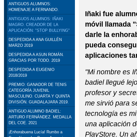
ANTIGUOS ALUMNOS:
STEAM: TALLER DE R
HOMENAJE A FERNANDO.
Iñaki fue alumn
ANTIGUOS ALUMNOS: IÑAKI
VISITA INSTITUCION
móvil llamada "
MAGRO. CREADOR DE LA
APLICACIÓN: "STOP BULLYING"
darle la enhor
DELEGADO DE EDUCACI
DESPEDIDA A ANA GUILLÉN
pueda consegui
MARZO 2019
aplicaciones ta
DESPEDIDA A ASUN ROMÁN.
GRACIAS POR TODO. 2019
DESPEDIDA A EUGENIO
"Mi nombre es Iñ
2018/2019
badiel llegué le
PREMIO: GANADOR DE TENIS
CATEGORÍA JUVENIL
profesor y secre
MASCULINO. CUARTA Y QUINTA
me sirvió para s
DIVISIÓN. GUADALAJARA 2019.
ANTIGUO ALUMNO BADIEL:
tecnología es mi
ARTURO FERNÁNDEZ. MEDALLA
una aplicación d
DEL COE. 2021
¡Enhorabuena Lucía! Rumbo a
PlayStore. Un a