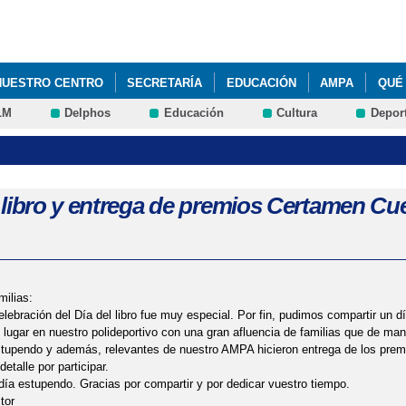
Pasar al
contenido
principal
NUESTRO CENTRO
SECRETARÍA
EDUCACIÓN
AMPA
QUÉ
LM
Delphos
Educación
Cultura
Depor
NES DE APRENDIZAJE. KANDINSKY. 1 Y 6º DE EDUCACIÓN PRIMARIA. 
CT: SPRING POEM. EDUCACIÓN INFANTIL. 2024
CCIONADOS OLIMPIADA MATEMÁTICA ALEVÍN DE GUADALAJARA (EDU
l libro y entrega de premios Certamen Cu
 CUENTAS. 4 ABRIL 2024. EDUCACIÓN EMOCIONAL Y PROGRAMA ANT
DAD AULA DEL FUTURO (INTEF)
STEAM: TALLER DE ROBÓTICA 6º 
ilias:
UCIONAL: CONSEJERA DE EDUCACIÓN DE JCCM, DELEGADO DE LA J
elebración del Día del libro fue muy especial. Por fin, pudimos compartir un d
 lugar en nuestro polideportivo con una gran afluencia de familias que de mane
tupendo y además, relevantes de nuestro AMPA hicieron entrega de los premi
DUCACIÓN. 2023
etalle por participar.
día estupendo. Gracias por compartir y por dedicar vuestro tiempo.
tor