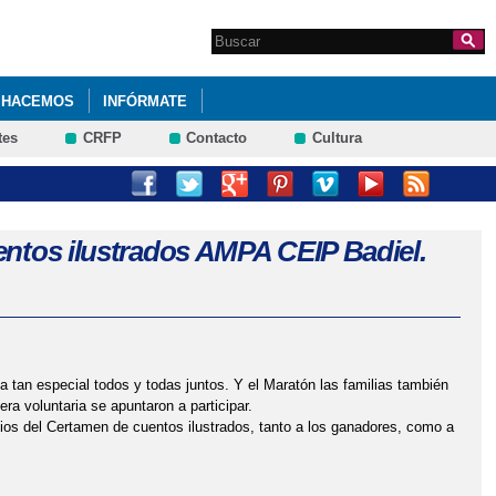
Search this site
Formulario de
búsqueda
 HACEMOS
INFÓRMATE
tes
CRFP
Contacto
Cultura
MAYO 2024.
CACIÓN PRIMARIA). SEXTO DE PRIMARIA 2023.
entos ilustrados AMPA CEIP Badiel.
I ACOSO ESCOLAR. 4º PRIMARIA
PRIMARIA. IES CASTILLA ENERO 2023
UNTA DE JCCM, DELEGADO DE EDUCACIÓN EN GUADALAJARA Y
ía tan especial todos y todas juntos. Y el Maratón las familias también
ra voluntaria se apuntaron a participar.
os del Certamen de cuentos ilustrados, tanto a los ganadores, como a