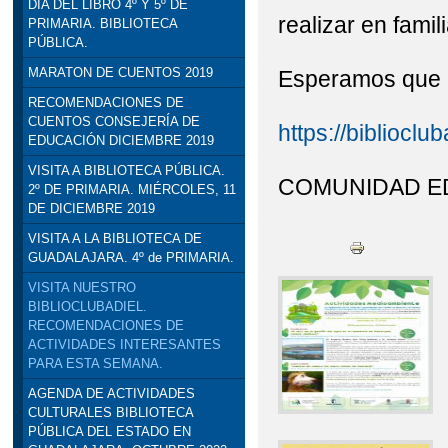
DÍA DEL LIBRO 4º Y 5º DE
realizar en fami
PRIMARIA. BIBLIOTECA
STEAM: TALLER DE R
PÚBLICA.
VISITA INSTITUCION
MARATON DE CUENTOS 2019
Esperamos que 
RECOMENDACIONES DE
DELEGADO DE EDUCACI
CUENTOS CONSEJERÍA DE
https://biblioclu
EDUCACIÓN DICIEMBRE 2019
VISITA A BIBLIOTECA PÚBLICA.
COMUNIDAD ED
2º DE PRIMARIA. MIÉRCOLES, 11
DE DICIEMBRE 2019
VISITA A LA BIBLIOTECA DE
GUADALAJARA. 4º de PRIMARIA.
VISITA NUESTRO
BIBLIOCLUBADIEL.
RECOMENDACIONES DE
ACTIVIDADES INTERESANTES
PARA ESTA SEMANA.
AGENDA DE ACTIVIDADES
CULTURALES BIBLIOTECA
PÚBLICA DEL ESTADO EN