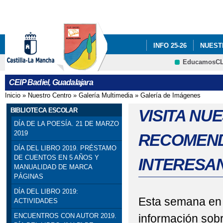
Pa
co
pri
INFO 25-26
NUEST
EducamosC
INFÓRMATE
CRFP
CEIP Badiel, Guadalajara
ADF: SITUACIONES DE
Inicio
»
Nuestro Centro
»
Galería Multimedia
»
Galería de Imágenes
Se encuentra usted aquí
ENGLISH PROJECT: S
BIBLIOTECA ESCOLAR
VISITA NU
DÍA DE LA POESÍA. 21 DE MARZO
PREMIOS: SELECCIO
2019
RECOMEND
DÍA DEL LIBRO 2019. PRÉSTAMO
PRIMARIA). SEXTO DE P
DE CUENTOS EN 5 AÑOS Y
INTERESA
MANUALIDAD DE MARCA
PROGRAMA # TÚ CUEN
PÁGINAS
DÍA DEL LIBRO 2019:
ESCOLAR. 4º PRIMARIA
Esta semana en
ACTIVIDADES
SELLO DE CALIDAD A
información sobr
ENCUENTROS CON AUTOR 2019.