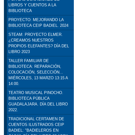
LIBROS Y CUENTOS A LA
BIBLIOTECA
PROYECTO: MEJORANDO LA
BIBLIOTECA CEIP BADIEL. 2024
STEAM: PROYECTO ELMER.
¿CREAMOS NUESTROS
PROPIOS ELEFANTES? DÍA DEL
LIBRO 2023
TALLER FAMILIAR DE
BIBLIOTECA: REPARACIÓN,
COLOCACIÓN, SELECCIÓN...
MIÉRCOLES, 13 MARZO 13:15 A
14:00.
TEATRO MUSICAL PINOCHO.
BIBLIOTECA PÚBLICA
GUADALAJARA. DÍA DEL LIBRO
2022.
TRADICIONAL CERTAMEN DE
CUENTOS ILUSTRADOS CEIP
BADIEL: "BADIELEROS EN