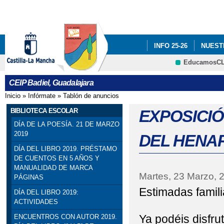
Pa
co
pri
INFO 25-26
NUEST
EducamosC
INFÓRMATE
CRFP
CEIP Badiel, Guadalajara
ADF: SITUACIONES DE
Inicio
»
Infórmate
»
Tablón de anuncios
Se encuentra usted aquí
ENGLISH PROJECT: S
BIBLIOTECA ESCOLAR
EXPOSICIÓ
DÍA DE LA POESÍA. 21 DE MARZO
PREMIOS: SELECCIO
2019
DEL HENAR
DÍA DEL LIBRO 2019. PRÉSTAMO
PRIMARIA). SEXTO DE P
DE CUENTOS EN 5 AÑOS Y
MANUALIDAD DE MARCA
PROGRAMA # TÚ CUEN
Martes, 23 Marzo, 
PÁGINAS
Estimadas famil
DÍA DEL LIBRO 2019:
ESCOLAR. 4º PRIMARIA
ACTIVIDADES
SELLO DE CALIDAD A
Ya podéis disfru
ENCUENTROS CON AUTOR 2019.