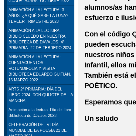
GUADALAJARA. OCTUBRE 2022
alumnos/as ha
ANIMACIÓN A LA LECTURA: 3
AÑOS. ¿A QUÉ SABE LA LUNA?
esfuerzo e ilusi
TERCER TRIMESTRE 2023
ANIMACIÓN A LA LECTURA:
Con el código Q
BIBLIO CLUEDO EN NUESTRA
BIBLIOTECA DE DÁVALOS. 4º
pueden escucha
PRIMARIA. 22 DE FEBRERO 2024
nuestros niños
ANIMACIÓN A LA LECTURA:
CUENTACUENTOS
Infantil, ellos 
ROTUNDIFOLIA Y VISITA
También está e
BIBLIOTECA EDUARDO GUITIÁN.
16 MARZO 2022
POÉTICO.
ARTS 2º PRIMARIA: DÍA DEL
LIBRO 2024. DON QUIJOTE DE L A
Esperamos que
MANCHA.
Animación a la lectura. Día del libro.
Biblioteca de Dávalos 2023.
Un saludo
CELEBRACIÓN DEL VI DÍA
MUNDIAL DE LA POESÍA 21 DE