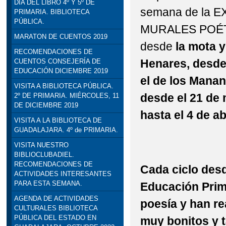
DÍA DEL LIBRO 4º Y 5º DE
semana de la 
PRIMARIA. BIBLIOTECA
STEAM: TALLER DE R
PÚBLICA.
MURALES POÉTI
VISITA INSTITUCION
MARATON DE CUENTOS 2019
desde
la mota y
RECOMENDACIONES DE
DELEGADO DE EDUCACI
Henares, desde
CUENTOS CONSEJERÍA DE
EDUCACIÓN DICIEMBRE 2019
el de los Manant
VISITA A BIBLIOTECA PÚBLICA.
desde el 21 de 
2º DE PRIMARIA. MIÉRCOLES, 11
DE DICIEMBRE 2019
hasta el 4 de abr
VISITA A LA BIBLIOTECA DE
GUADALAJARA. 4º de PRIMARIA.
VISITA NUESTRO
BIBLIOCLUBADIEL.
RECOMENDACIONES DE
Cada ciclo desd
ACTIVIDADES INTERESANTES
PARA ESTA SEMANA.
Educación Prim
AGENDA DE ACTIVIDADES
poesía y han re
CULTURALES BIBLIOTECA
PÚBLICA DEL ESTADO EN
muy bonitos y 