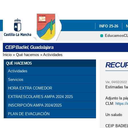
INFO 25-26
EducamosC
ADF: SITUACIO
CEIP Badiel, Guadalajara
ENGLISH PROJE
Inicio
»
Qué hacemos
»
Actividades
Se encuentra usted aquí
PREMIOS: SELE
RECU
QUÉ HACEMOS
Actividades
PROGRAMA # TÚ
Servicios
Vie, 04/02/2022
SELLO DE CALI
Estimadas fa
HORA EXTRA COMEDOR
EXTRAESCOLARES AMPA 2024 2025
Adjunto la p
VISITA INSTIT
CLM:
https:/
INSCRIPCIÓN AMPA 2024/2025
CONCEJALA DE E
PLAN DE EVACUACIÓN
Un saludo
CEIP BADIE