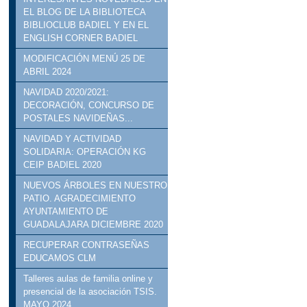
EL BLOG DE LA BIBLIOTECA
BIBLIOCLUB BADIEL Y EN EL
ENGLISH CORNER BADIEL
MODIFICACIÓN MENÚ 25 DE
ABRIL 2024
NAVIDAD 2020/2021:
DECORACIÓN, CONCURSO DE
POSTALES NAVIDEÑAS...
NAVIDAD Y ACTIVIDAD
SOLIDARIA: OPERACIÓN KG
CEIP BADIEL 2020
NUEVOS ÁRBOLES EN NUESTRO
PATIO. AGRADECIMIENTO
AYUNTAMIENTO DE
GUADALAJARA DICIEMBRE 2020
RECUPERAR CONTRASEÑAS
EDUCAMOS CLM
Talleres aulas de familia online y
presencial de la asociación TSIS.
MAYO 2024