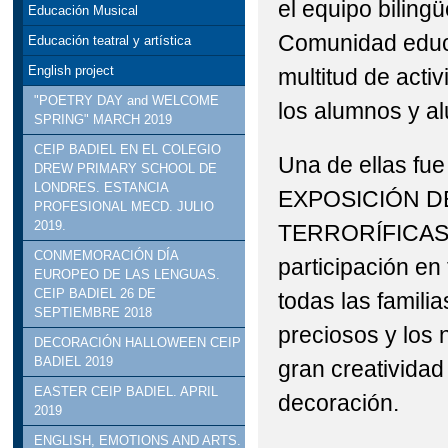
el equipo biling
Educación Musical
STEAM: TALLER DE R
Comunidad educa
Educación teatral y artística
VISITA INSTITUCION
English project
multitud de act
"POETRY DAY and WELCOME
los alumnos y a
DELEGADO DE EDUCACI
SPRING" MARCH 2019
CEIP BADIEL EN EL COLEGIO
Una de ellas fu
DREW PRIMARY SCHOOL DE
LONDRES. ESTANCIA
EXPOSICIÓN D
PROFESIONAL MECD. JULIO
2019.
TERRORÍFICAS q
CONMEMORACIÓN DÍA
participación en
EUROPEO DE LAS LENGUAS.
CEIP BADIEL 26 DE
todas las famili
SEPTIEMBRE 2018
preciosos y los 
DECORACIÓN HALLOWEEN CEIP
BADIEL 2019
gran creatividad 
EASTER CEIP BADIEL. APRIL
decoración.
2019
ENGLISH, EMOTIONS AND ARTS.