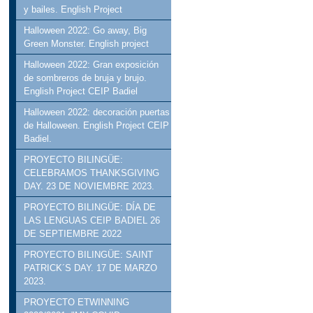
y bailes. English Project
Halloween 2022: Go away, Big
Green Monster. English project
Halloween 2022: Gran exposición
de sombreros de bruja y brujo.
English Project CEIP Badiel
Halloween 2022: decoración puertas
de Halloween. English Project CEIP
Badiel.
PROYECTO BILINGÜE:
CELEBRAMOS THANKSGIVING
DAY. 23 DE NOVIEMBRE 2023.
PROYECTO BILINGÜE: DÍA DE
LAS LENGUAS CEIP BADIEL 26
DE SEPTIEMBRE 2022
PROYECTO BILINGÜE: SAINT
PATRICK´S DAY. 17 DE MARZO
2023.
PROYECTO ETWINNING