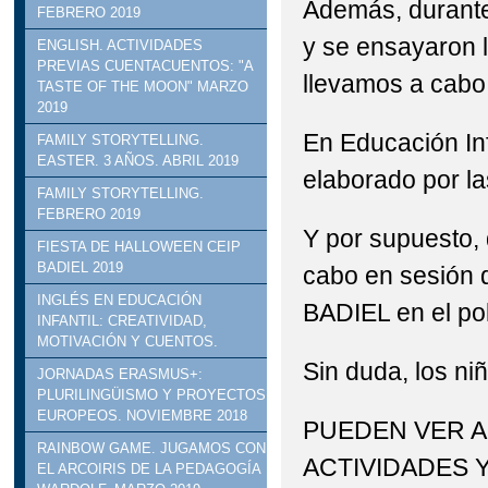
Además, durante
FEBRERO 2019
y se ensayaron l
ENGLISH. ACTIVIDADES
PREVIAS CUENTACUENTOS: "A
llevamos a cabo 
TASTE OF THE MOON" MARZO
2019
En Educación Inf
FAMILY STORYTELLING.
EASTER. 3 AÑOS. ABRIL 2019
elaborado por las
FAMILY STORYTELLING.
FEBRERO 2019
Y por supuesto, 
FIESTA DE HALLOWEEN CEIP
BADIEL 2019
cabo en sesión 
INGLÉS EN EDUCACIÓN
BADIEL en el pol
INFANTIL: CREATIVIDAD,
MOTIVACIÓN Y CUENTOS.
Sin duda, los ni
JORNADAS ERASMUS+:
PLURILINGÜISMO Y PROYECTOS
EUROPEOS. NOVIEMBRE 2018
PUEDEN VER A
RAINBOW GAME. JUGAMOS CON
ACTIVIDADES 
EL ARCOIRIS DE LA PEDAGOGÍA