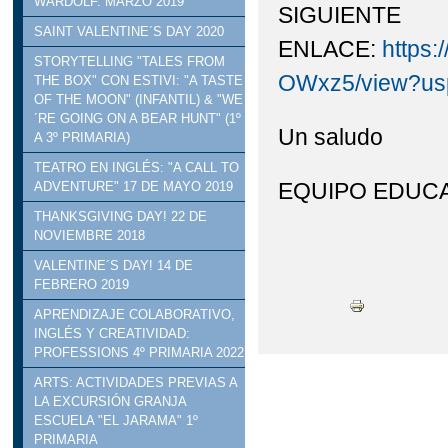
WARDOLF. MARZO 2019
SIGUIENTE
SAINT VALENTINE´S DAY 2020
ENLACE:
https:
STORYTELLING "TALES FROM
OWxz5/view?us
THE BOX" CON ESTIVI: "A TASTE
OF THE MOON" (INFANTIL) & "WE
´RE GOING ON A BEAR HUNT" (1º
Un saludo
A 3º PRIMARIA)
TEATRO EN INGLÉS: "A CALL TO
EQUIPO EDUCA
ADVENTURE" 17 DE MAYO 2019
THANKSGIVING DAY! 22 DE
NOVIEMBRE 2018
VALENTINE´S DAY! 14 DE
FEBRERO 2019
APRENDIZAJE COLABORATIVO,
INGLÉS Y CREATIVIDAD:
PROFESSIONS 4º PRIMARIA 2022
ARTS: ACTIVIDADES PREVIAS A
LA EXCURSIÓN GRANJA
ESCUELA "EL JARAMA" 1º
PRIMARIA