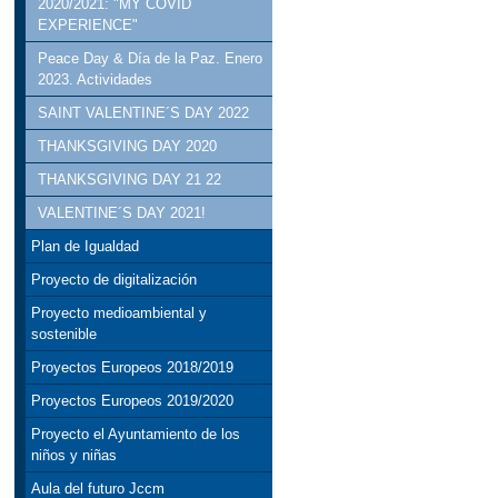
2020/2021: "MY COVID
EXPERIENCE"
Peace Day & Día de la Paz. Enero
2023. Actividades
SAINT VALENTINE´S DAY 2022
THANKSGIVING DAY 2020
THANKSGIVING DAY 21 22
VALENTINE´S DAY 2021!
Plan de Igualdad
Proyecto de digitalización
Proyecto medioambiental y
sostenible
Proyectos Europeos 2018/2019
Proyectos Europeos 2019/2020
Proyecto el Ayuntamiento de los
niños y niñas
Aula del futuro Jccm