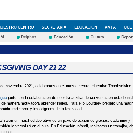
Pasar al
contenido
principal
NUESTRO CENTRO
SECRETARÍA
EDUCACIÓN
AMPA
QUÉ
LM
Delphos
Educación
Cultura
Depor
NES DE APRENDIZAJE. KANDINSKY. 1 Y 6º DE EDUCACIÓN PRIMARIA. 
CT: SPRING POEM. EDUCACIÓN INFANTIL. 2024
CCIONADOS OLIMPIADA MATEMÁTICA ALEVÍN DE GUADALAJARA (EDU
SGIVING DAY 21 22
 CUENTAS. 4 ABRIL 2024. EDUCACIÓN EMOCIONAL Y PROGRAMA ANT
 de noviembre 2021, celebramos en el nuesto centro educativo Thanksgiving D
DAD AULA DEL FUTURO (INTEF)
STEAM: TALLER DE ROBÓTICA 6º 
ngüe
junto con la colaboración de nuestra auxiliar de conversación estadounid
UCIONAL: CONSEJERA DE EDUCACIÓN DE JCCM, DELEGADO DE LA J
 de manera motivadora aprender inglés. Para ello Courtney preparó una magníf
omida tradicional y los orígenes de la festividad.
DUCACIÓN. 2023
lizaron un mural colaborativo de un pavo de acción de gracias, cada niño y ni
mbién lo verbalizó en el aula. En Educación Infantil, realizaron un trabajito, 
anciones.