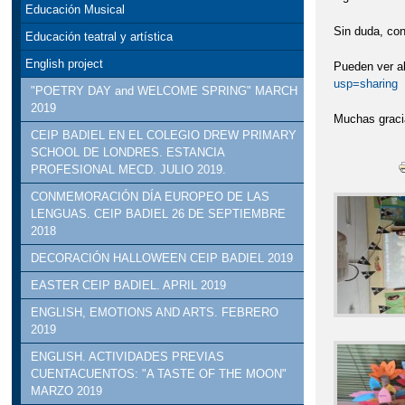
Educación Musical
Sin duda, con
Educación teatral y artística
English project
Pueden ver a
usp=sharing
"POETRY DAY and WELCOME SPRING" MARCH
2019
Muchas graci
CEIP BADIEL EN EL COLEGIO DREW PRIMARY
SCHOOL DE LONDRES. ESTANCIA
PROFESIONAL MECD. JULIO 2019.
CONMEMORACIÓN DÍA EUROPEO DE LAS
LENGUAS. CEIP BADIEL 26 DE SEPTIEMBRE
2018
DECORACIÓN HALLOWEEN CEIP BADIEL 2019
EASTER CEIP BADIEL. APRIL 2019
ENGLISH, EMOTIONS AND ARTS. FEBRERO
2019
ENGLISH. ACTIVIDADES PREVIAS
CUENTACUENTOS: "A TASTE OF THE MOON"
MARZO 2019