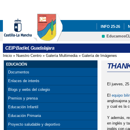
INFO 25-26
EducamosC
ADF: SITUACIO
CEIP Badiel, Guadalajara
ENGLISH PROJE
Inicio
»
Nuestro Centro
»
Galería Multimedia
»
Galería de Imágenes
Se encuentra usted aquí
PREMIOS: SELE
THANK
EDUCACIÓN
Documentos
PROGRAMA # TÚ
Enlaces de interés
El jueves, 25
SELLO DE CALI
Blogs y webs del colegio
El
equipo bili
Premios y prensa
VISITA INSTIT
anglosajona y
y cual es la c
Educación Infantil
CONCEJALA DE E
Educación Primaria
Y además, rea
en inglés y ta
Proyecto saludable y deportivo
inglés con c