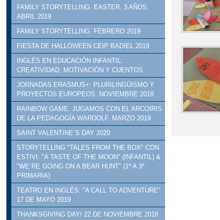
FAMILY STORYTELLING. EASTER. 3 AÑOS.
ABRIL 2019
FAMILY STORYTELLING. FEBRERO 2019
FIESTA DE HALLOWEEN CEIP BADIEL 2019
INGLÉS EN EDUCACIÓN INFANTIL:
CREATIVIDAD, MOTIVACIÓN Y CUENTOS.
JORNADAS ERASMUS+: PLURILINGÜISMO Y
PROYECTOS EUROPEOS. NOVIEMBRE 2018
RAINBOW GAME. JUGAMOS CON EL ARCOIRIS
DE LA PEDAGOGÍA WARDOLF. MARZO 2019
SAINT VALENTINE´S DAY 2020
STORYTELLING "TALES FROM THE BOX" CON
ESTIVI: "A TASTE OF THE MOON" (INFANTIL) &
"WE´RE GOING ON A BEAR HUNT" (1º A 3º
PRIMARIA)
TEATRO EN INGLÉS: "A CALL TO ADVENTURE"
17 DE MAYO 2019
THANKSGIVING DAY! 22 DE NOVIEMBRE 2018