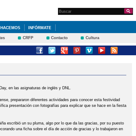
Search this site
Formulario de
búsqueda
 HACEMOS
INFÓRMATE
tes
CRFP
Contacto
Cultura
MAYO 2024.
CACIÓN PRIMARIA). SEXTO DE PRIMARIA 2023.
I ACOSO ESCOLAR. 4º PRIMARIA
ay, en las asignaturas de inglés y DNL.
PRIMARIA. IES CASTILLA ENERO 2023
ense, prepararon diferentes actividades para conocer esta festividad
UNTA DE JCCM, DELEGADO DE EDUCACIÓN EN GUADALAJARA Y
ica presentación con fotografías para explicar que se hace en la fiesta
ña escribió un su pluma, algo por lo que da las gracias, por su puesto
decorando una ficha sobre el día de acción de gracias y lo trabajaron en