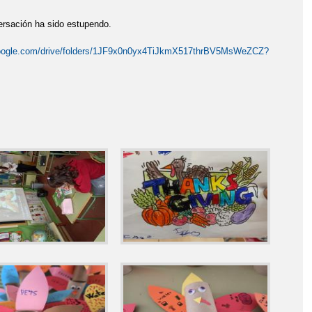
versación ha sido estupendo.
.google.com/drive/folders/1JF9x0n0yx4TiJkmX517thrBV5MsWeZCZ?