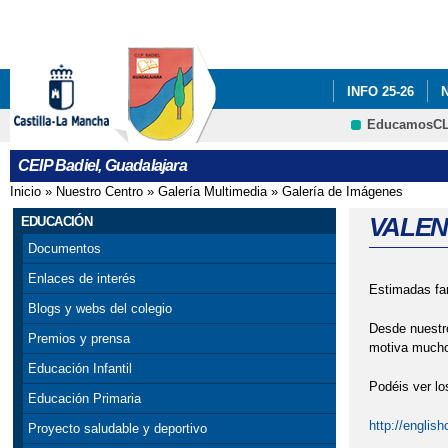
INFO 25-26
EducamosC
ADF: SITUACIO
CEIP Badiel, Guadalajara
ENGLISH PROJE
Inicio
»
Nuestro Centro
»
Galería Multimedia
»
Galería de Imágenes
Se encuentra usted aquí
PREMIOS: SELE
VALENT
EDUCACIÓN
Documentos
PROGRAMA # TÚ
Enlaces de interés
Estimadas fa
SELLO DE CALI
Blogs y webs del colegio
Desde nuestro
Premios y prensa
VISITA INSTIT
motiva mucho 
Educación Infantil
Podéis ver l
CONCEJALA DE E
Educación Primaria
http://englis
Proyecto saludable y deportivo