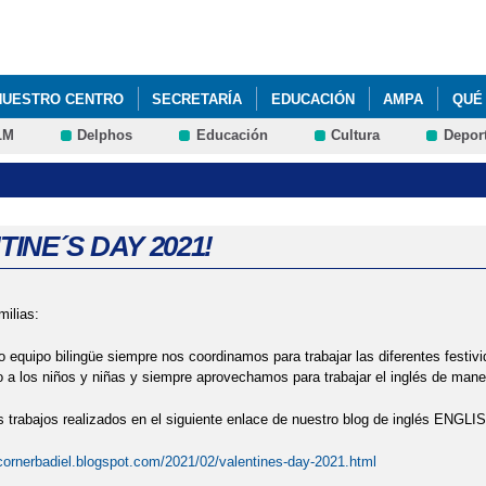
Pasar al
contenido
principal
NUESTRO CENTRO
SECRETARÍA
EDUCACIÓN
AMPA
QUÉ
LM
Delphos
Educación
Cultura
Depor
NES DE APRENDIZAJE. KANDINSKY. 1 Y 6º DE EDUCACIÓN PRIMARIA. 
CT: SPRING POEM. EDUCACIÓN INFANTIL. 2024
CCIONADOS OLIMPIADA MATEMÁTICA ALEVÍN DE GUADALAJARA (EDU
INE´S DAY 2021!
 CUENTAS. 4 ABRIL 2024. EDUCACIÓN EMOCIONAL Y PROGRAMA ANT
milias:
DAD AULA DEL FUTURO (INTEF)
STEAM: TALLER DE ROBÓTICA 6º 
 equipo bilingüe siempre nos coordinamos para trabajar las diferentes festi
UCIONAL: CONSEJERA DE EDUCACIÓN DE JCCM, DELEGADO DE LA J
a los niños y niñas y siempre aprovechamos para trabajar el inglés de mane
os trabajos realizados en el siguiente enlace de nuestro blog de inglés E
DUCACIÓN. 2023
hcornerbadiel.blogspot.com/2021/02/valentines-day-2021.html