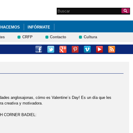
Search this site
Formulario de
búsqueda
 HACEMOS
INFÓRMATE
tes
CRFP
Contacto
Cultura
MAYO 2024.
CACIÓN PRIMARIA). SEXTO DE PRIMARIA 2023.
I ACOSO ESCOLAR. 4º PRIMARIA
PRIMARIA. IES CASTILLA ENERO 2023
vidades anglosajonas, cómo es Valentine´s Day! Es un día que les
UNTA DE JCCM, DELEGADO DE EDUCACIÓN EN GUADALAJARA Y
ra creativa y motivadora.
NGLISH CORNER BADIEL: