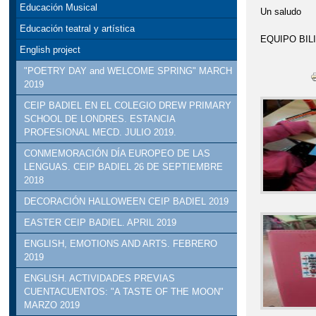
Educación Musical
Un saludo
Educación teatral y artística
EQUIPO BIL
English project
"POETRY DAY and WELCOME SPRING" MARCH
2019
CEIP BADIEL EN EL COLEGIO DREW PRIMARY
SCHOOL DE LONDRES. ESTANCIA
PROFESIONAL MECD. JULIO 2019.
CONMEMORACIÓN DÍA EUROPEO DE LAS
LENGUAS. CEIP BADIEL 26 DE SEPTIEMBRE
2018
DECORACIÓN HALLOWEEN CEIP BADIEL 2019
EASTER CEIP BADIEL. APRIL 2019
ENGLISH, EMOTIONS AND ARTS. FEBRERO
2019
ENGLISH. ACTIVIDADES PREVIAS
CUENTACUENTOS: "A TASTE OF THE MOON"
MARZO 2019