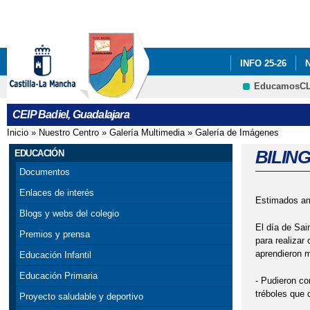
INFO 25-26
EducamosC
ADF: SITUACIO
CEIP Badiel, Guadalajara
ENGLISH PROJE
Inicio
»
Nuestro Centro
»
Galería Multimedia
»
Galería de Imágenes
Se encuentra usted aquí
PREMIOS: SELE
BILIN
EDUCACIÓN
Documentos
PROGRAMA # TÚ
Enlaces de interés
Estimados a
SELLO DE CALI
Blogs y webs del colegio
El día de Sai
Premios y prensa
VISITA INSTIT
para realizar
aprendieron 
Educación Infantil
CONCEJALA DE E
Educación Primaria
- Pudieron co
tréboles que
Proyecto saludable y deportivo