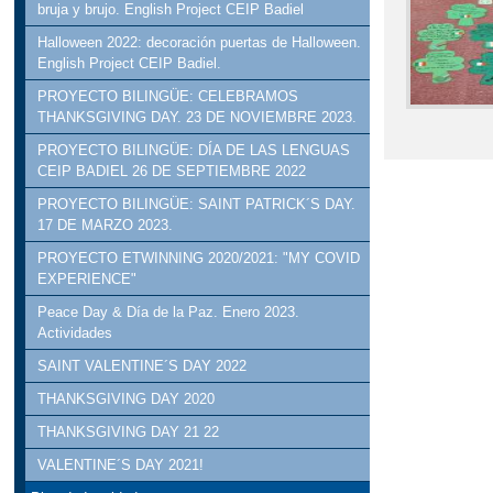
bruja y brujo. English Project CEIP Badiel
Halloween 2022: decoración puertas de Halloween.
English Project CEIP Badiel.
PROYECTO BILINGÜE: CELEBRAMOS
THANKSGIVING DAY. 23 DE NOVIEMBRE 2023.
PROYECTO BILINGÜE: DÍA DE LAS LENGUAS
CEIP BADIEL 26 DE SEPTIEMBRE 2022
PROYECTO BILINGÜE: SAINT PATRICK´S DAY.
17 DE MARZO 2023.
PROYECTO ETWINNING 2020/2021: "MY COVID
EXPERIENCE"
Peace Day & Día de la Paz. Enero 2023.
Actividades
SAINT VALENTINE´S DAY 2022
THANKSGIVING DAY 2020
THANKSGIVING DAY 21 22
VALENTINE´S DAY 2021!