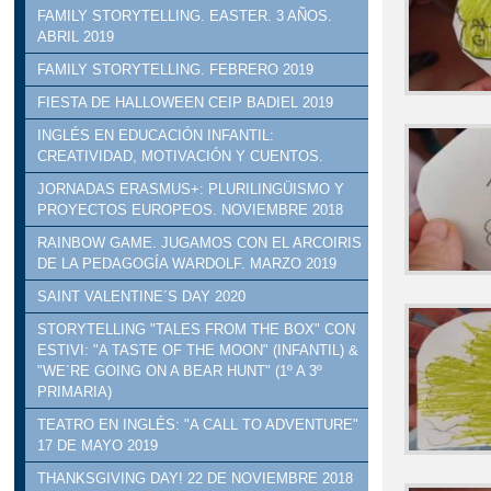
FAMILY STORYTELLING. EASTER. 3 AÑOS.
ABRIL 2019
FAMILY STORYTELLING. FEBRERO 2019
FIESTA DE HALLOWEEN CEIP BADIEL 2019
INGLÉS EN EDUCACIÓN INFANTIL:
CREATIVIDAD, MOTIVACIÓN Y CUENTOS.
JORNADAS ERASMUS+: PLURILINGÜISMO Y
PROYECTOS EUROPEOS. NOVIEMBRE 2018
RAINBOW GAME. JUGAMOS CON EL ARCOIRIS
DE LA PEDAGOGÍA WARDOLF. MARZO 2019
SAINT VALENTINE´S DAY 2020
STORYTELLING "TALES FROM THE BOX" CON
ESTIVI: "A TASTE OF THE MOON" (INFANTIL) &
"WE´RE GOING ON A BEAR HUNT" (1º A 3º
PRIMARIA)
TEATRO EN INGLÉS: "A CALL TO ADVENTURE"
17 DE MAYO 2019
THANKSGIVING DAY! 22 DE NOVIEMBRE 2018