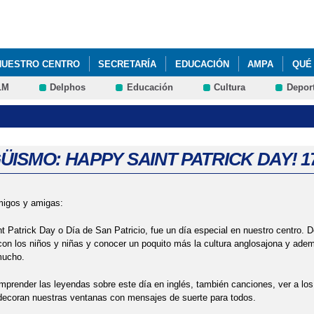
Pasar al
contenido
principal
NUESTRO CENTRO
SECRETARÍA
EDUCACIÓN
AMPA
QUÉ
LM
Delphos
Educación
Cultura
Depor
NES DE APRENDIZAJE. KANDINSKY. 1 Y 6º DE EDUCACIÓN PRIMARIA. 
CT: SPRING POEM. EDUCACIÓN INFANTIL. 2024
CCIONADOS OLIMPIADA MATEMÁTICA ALEVÍN DE GUADALAJARA (EDU
GÜISMO: HAPPY SAINT PATRICK DAY! 1
 CUENTAS. 4 ABRIL 2024. EDUCACIÓN EMOCIONAL Y PROGRAMA ANT
migos y amigas:
DAD AULA DEL FUTURO (INTEF)
STEAM: TALLER DE ROBÓTICA 6º 
nt Patrick Day o Día de San Patricio, fue un día especial en nuestro centro. 
UCIONAL: CONSEJERA DE EDUCACIÓN DE JCCM, DELEGADO DE LA J
 con los niños y niñas y conocer un poquito más la cultura anglosajona y ade
mucho.
DUCACIÓN. 2023
mprender las leyendas sobre este día en inglés, también canciones, ver a los 
 decoran nuestras ventanas con mensajes de suerte para todos.