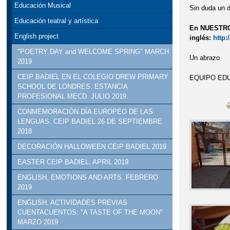
Educación Musical
Sin duda un d
Educación teatral y artística
En NUESTRO 
English project
inglés:
http:
"POETRY DAY and WELCOME SPRING" MARCH
Un abrazo
2019
CEIP BADIEL EN EL COLEGIO DREW PRIMARY
EQUIPO EDU
SCHOOL DE LONDRES. ESTANCIA
PROFESIONAL MECD. JULIO 2019.
CONMEMORACIÓN DÍA EUROPEO DE LAS
LENGUAS. CEIP BADIEL 26 DE SEPTIEMBRE
2018
DECORACIÓN HALLOWEEN CEIP BADIEL 2019
EASTER CEIP BADIEL. APRIL 2019
ENGLISH, EMOTIONS AND ARTS. FEBRERO
2019
ENGLISH. ACTIVIDADES PREVIAS
CUENTACUENTOS: "A TASTE OF THE MOON"
MARZO 2019