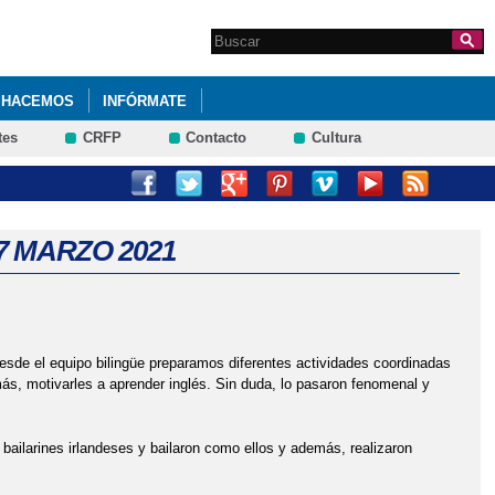
Search this site
Formulario de
búsqueda
 HACEMOS
INFÓRMATE
tes
CRFP
Contacto
Cultura
MAYO 2024.
CACIÓN PRIMARIA). SEXTO DE PRIMARIA 2023.
7 MARZO 2021
I ACOSO ESCOLAR. 4º PRIMARIA
PRIMARIA. IES CASTILLA ENERO 2023
Desde el equipo bilingüe preparamos diferentes actividades coordinadas
UNTA DE JCCM, DELEGADO DE EDUCACIÓN EN GUADALAJARA Y
más, motivarles a aprender inglés. Sin duda, lo pasaron fenomenal y
bailarines irlandeses y bailaron como ellos y además, realizaron