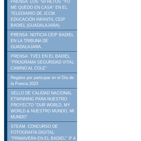
PRENSA: LOS "50 RETOS "YO
ME QUEDO EN CASA" EN EL
TELEDIARIO DE JCCM.
EDUCACIÓN INFANTIL CEIP
BADIEL (GUADALAJARA)
PRENSA: NOTICIA CEIP BADIEL
EN LA TRIBUNA DE
GUADALAJARA.
PRENSA: TVE1 EN EL BADIEL.
"PROGRAMA SEGURIDAD VITAL:
CAMINO AL COLE"
Regalos por participar en el Día de
la Poesía 2023
SELLO DE CALIDAD NACIONAL
ETWINNING PARA NUESTRO
PROYECTO "OUR WORLD, MY
WORLD & NUESTRO MUNDO, MI
MUNDO"
STEAM. CONCURSO DE
FOTOGRAFÍA DIGITAL:
"PRIMAVERA EN EL BADIEL" 3º A