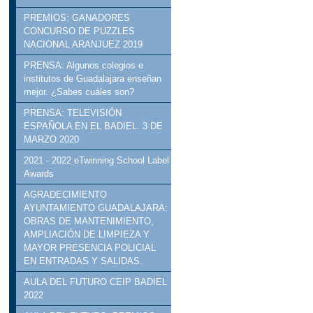
PREMIOS: GANADORES
CONCURSO DE PUZZLES
NACIONAL ARANJUEZ 2019
PRENSA: Algunos colegios e
institutos de Guadalajara enseñan
mejor. ¿Sabes cuáles son?
PRENSA: TELEVISIÓN
ESPAÑOLA EN EL BADIEL. 3 DE
MARZO 2020
2021 - 2022 eTwinning School Label
Awards
AGRADECIMIENTO
AYUNTAMIENTO GUADALAJARA:
OBRAS DE MANTENIMIENTO,
AMPLIACIÓN DE LIMPIEZA Y
MAYOR PRESENCIA POLICIAL
EN ENTRADAS Y SALIDAS.
AULA DEL FUTURO CEIP BADIEL
2022