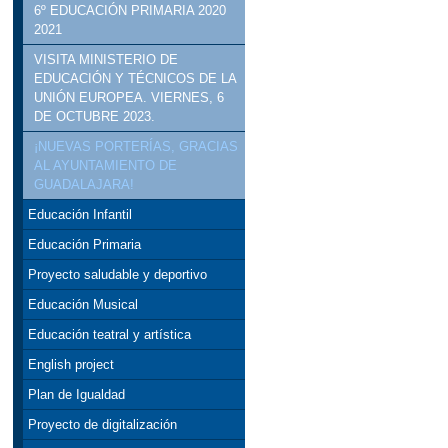
6º EDUCACIÓN PRIMARIA 2020
2021
VISITA MINISTERIO DE
EDUCACIÓN Y TÉCNICOS DE LA
UNIÓN EUROPEA. VIERNES, 6
DE OCTUBRE 2023.
¡NUEVAS PORTERÍAS, GRACIAS
AL AYUNTAMIENTO DE
GUADALAJARA!
Educación Infantil
Educación Primaria
Proyecto saludable y deportivo
Educación Musical
Educación teatral y artística
English project
Plan de Igualdad
Proyecto de digitalización