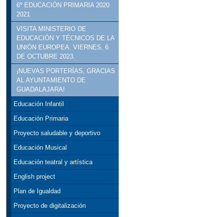
6º EDUCACIÓN PRIMARIA 2020
2021
VISITA MINISTERIO DE
EDUCACIÓN Y TÉCNICOS DE LA
UNIÓN EUROPEA. VIERNES, 6
DE OCTUBRE 2023.
¡NUEVAS PORTERÍAS, GRACIAS
AL AYUNTAMIENTO DE
GUADALAJARA!
Educación Infantil
Educación Primaria
Proyecto saludable y deportivo
Educación Musical
Educación teatral y artística
English project
Plan de Igualdad
Proyecto de digitalización