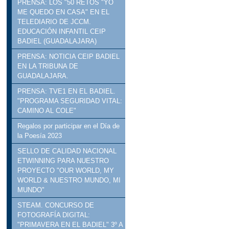
PRENSA: LOS "50 RETOS "YO
ME QUEDO EN CASA" EN EL
TELEDIARIO DE JCCM.
EDUCACIÓN INFANTIL CEIP
BADIEL (GUADALAJARA)
PRENSA: NOTICIA CEIP BADIEL
EN LA TRIBUNA DE
GUADALAJARA.
PRENSA: TVE1 EN EL BADIEL.
"PROGRAMA SEGURIDAD VITAL:
CAMINO AL COLE"
Regalos por participar en el Día de
la Poesía 2023
SELLO DE CALIDAD NACIONAL
ETWINNING PARA NUESTRO
PROYECTO "OUR WORLD, MY
WORLD & NUESTRO MUNDO, MI
MUNDO"
STEAM. CONCURSO DE
FOTOGRAFÍA DIGITAL:
"PRIMAVERA EN EL BADIEL" 3º A