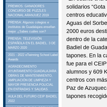
solidarios “Gota
PREMIOS: GANADORES
CONCURSO DE PUZZLES
centros educati
NACIONAL ARANJUEZ 2019
Aguas del Sorbe
PRENSA: Algunos colegios e
institutos de Guadalajara enseñan
2000 euros desti
mejor. ¿Sabes cuáles son?
dentro de la ca
PRENSA: TELEVISIÓN
ESPAÑOLA EN EL BADIEL. 3 DE
Badiel de Guada
MARZO 2020
tapones. En la c
2021 - 2022 eTwinning School Label
Awards
fue para el CEI
AGRADECIMIENTO
alumnos y 609 K
AYUNTAMIENTO GUADALAJARA:
OBRAS DE MANTENIMIENTO,
centros con más
AMPLIACIÓN DE LIMPIEZA Y
MAYOR PRESENCIA POLICIAL
Paz de Azuquec
EN ENTRADAS Y SALIDAS.
tapones recogid
AULA DEL FUTURO CEIP BADIEL
2022