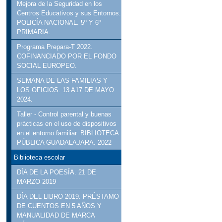
Mejora de la Seguridad en los
Centros Educativos y sus Entornos.
POLICÍA NACIONAL. 5º Y 6º
PRIMARIA.
Programa Prepara-T 2022.
COFINANCIADO POR EL FONDO
SOCIAL EUROPEO.
SEMANA DE LAS FAMILIAS Y
LOS OFICIOS. 13 A17 DE MAYO
2024.
Taller - Control parental y buenas
prácticas en el uso de dispositivos
en el entorno familiar. BIBLIOTECA
PÚBLICA GUADALAJARA. 2022
Biblioteca escolar
DÍA DE LA POESÍA. 21 DE
MARZO 2019
DÍA DEL LIBRO 2019. PRÉSTAMO
DE CUENTOS EN 5 AÑOS Y
MANUALIDAD DE MARCA