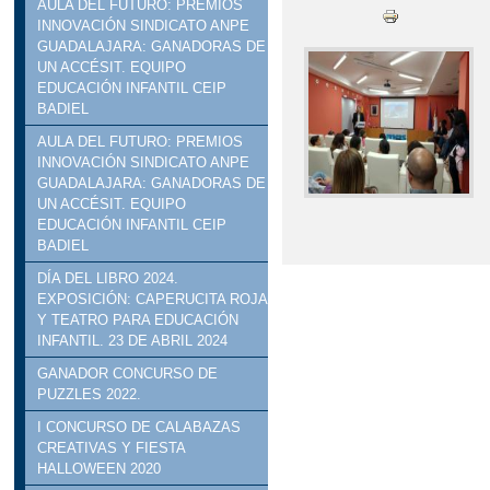
AULA DEL FUTURO: PREMIOS
INNOVACIÓN SINDICATO ANPE
GUADALAJARA: GANADORAS DE
UN ACCÉSIT. EQUIPO
EDUCACIÓN INFANTIL CEIP
BADIEL
AULA DEL FUTURO: PREMIOS
INNOVACIÓN SINDICATO ANPE
GUADALAJARA: GANADORAS DE
UN ACCÉSIT. EQUIPO
EDUCACIÓN INFANTIL CEIP
BADIEL
DÍA DEL LIBRO 2024.
EXPOSICIÓN: CAPERUCITA ROJA
Y TEATRO PARA EDUCACIÓN
INFANTIL. 23 DE ABRIL 2024
GANADOR CONCURSO DE
PUZZLES 2022.
I CONCURSO DE CALABAZAS
CREATIVAS Y FIESTA
HALLOWEEN 2020