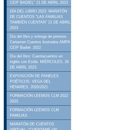
CEIP BADIEL" 21 DE ABRIL 2023
DÍA DEL LIBRO 2023: MARATÓN
DE CUENTOS "LAS FAMILIAS
TAMBIÉN CUENTAN" 21 DE ABRIL
2023
Día del libro y entrega de premios
Certamen Cuentos ilustrados AMPA
CEIP Badiel. 2022
Día del libro: Cuentacuentos en
inglés con Estibi. MIÉRCOLES, 26
DE ABRIL 2023.
EXPOSICIÓN DE PANELES
POÉTICOS. VEGA DEL
HENARES. 2020/2021
FORMACIÓN LEEMOS CLM 2022
2023
FORMACIÓN LEEMOS CLM
FAMILIAS
MARATÓN DE CUENTOS
VIRTUAL: "CUENTAME UN