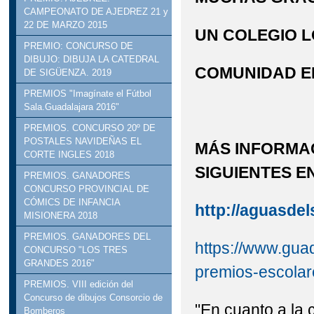
CAMPEONATO DE AJEDREZ 21 y
22 DE MARZO 2015
UN COLEGIO 
PREMIO: CONCURSO DE
DIBUJO: DIBUJA LA CATEDRAL
COMUNIDAD ED
DE SIGÜENZA. 2019
PREMIOS "Imagínate el Fútbol
Sala.Guadalajara 2016"
PREMIOS. CONCURSO 20º DE
POSTALES NAVIDEÑAS EL
MÁS INFORMAC
CORTE INGLES 2018
SIGUIENTES E
PREMIOS. GANADORES
CONCURSO PROVINCIAL DE
CÓMICS DE INFANCIA
http://aguasde
MISIONERA 2018
PREMIOS. GANADORES DEL
https://www.gua
CONCURSO "LOS TRES
GRANDES 2016"
premios-escolar
PREMIOS. VIII edición del
Concurso de dibujos Consorcio de
"En cuanto a la
Bomberos