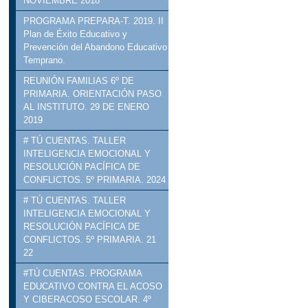
NOVIEMBRE 2018
PROGRAMA PREPARA-T. 2019. II
Plan de Éxito Educativo y
Prevención del Abandono Educativo
Temprano.
REUNIÓN FAMILIAS 6º DE
PRIMARIA. ORIENTACIÓN PASO
AL INSTITUTO. 29 DE ENERO
2019
# TÚ CUENTAS. TALLER
INTELIGENCIA EMOCIONAL Y
RESOLUCIÓN PACÍFICA DE
CONFLICTOS. 5º PRIMARIA. 2024
# TÚ CUENTAS. TALLER
INTELIGENCIA EMOCIONAL Y
RESOLUCIÓN PACÍFICA DE
CONFLICTOS. 5º PRIMARIA. 21
22
#TÚ CUENTAS. PROGRAMA
EDUCATIVO CONTRA EL ACOSO
Y CIBERACOSO ESCOLAR. 4º