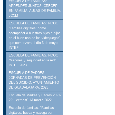
ESCUELA DE FAMILIAS:
APRENDER JUNTOS, CRECER
EN FAMILIA. AULAS DE FAMILIA.
JCCM
ESCUELA DE FAMILIAS: NOOC
“Familias digitales: cómo
acompañar a nuestros hijos e hijas
en el buen uso de los videojuegos”,
que comenzara el día 3 de mayo.
INTEF
ESCUELA DE FAMILIAS: NOOC
“Menores y seguridad en la red”
INTEF 2023
ESCUELA DE PADRES:
JORNADAS DE PREVENCIÓN
DEL SUICIDIO. AYUNTAMIENTO
DE GUADALAJARA. 2023
Escuela de Madres y Padres 2021-
22: LeemosCLM marzo 2022
Escuela de familias: "Familias
digitales: busca y navega por