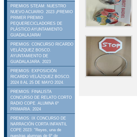
PREMIOS STEAM: NUESTRO
NUEVO ACUARIO. 2023 ¡PREMIO
PRIMER PREMIO
PEQUERECICLADORES DE
PLÁSTICO AYUNTAMIENTO
GUADALAJARA!
PREMIOS: CONCURSO RICARDO
VELÁZQUEZ BOSCO.
AYUNTAMIENTO DE
GUADALAJARA. 2023
PREMIOS: EXPOSICIÓN
RICARDO VELÁZQUEZ BOSCO.
2024 8 AL 25 DE MAYO 2024.
PREMIOS: FINALISTA
CONCURSO DE RELATO CORTO
RADIO COPE. ALUMNA 6º
PRIMARIA. 2024
PREMIOS: IX CONCURSO DE
NARRACIÓN CORTA INFANTIL
COPE 2023: "Reyes, una de
nuestras alumnas de 6º de