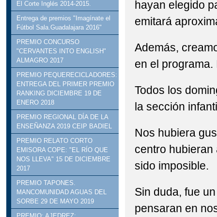
hayan elegido p
El Corte Inglés 2014-2015.
STEAM: TALLER DE R
Entrega de premios "Imagínate el
emitará aproxi
Fútbol Sala.Guadalajara 2016"
VISITA INSTITUCION
PREMIO CONCURSO
Además, creamos
"CERVANTES INTO ENGLISH"
DELEGADO DE EDUCACI
ALMAGRO 2017
en el programa.
PREMIO PEQUERECICLADORES:
ENTREGA DEL PRIMER PREMIO
Todos los domin
RANKING DICIEMBRE 19 DE
ENERO 2018
la sección infan
PREMIO REGIONAL DÍA DE LA
ENSEÑANZA 2019 CEIP BADIEL
Nos hubiera gust
PREMIO RELATO CORTO
centro hubieran
EMISORA COPE: "EL RÍO QUE
NOS LLEVA" 15 DE DICIEMBRE
sido imposible.
2017
PREMIO TAPONES.
Sin duda, fue u
MANCOMUNIDAD AGUAS DEL
SORBE 29 DE MAYO 2019
pensaran en nos
PREMIO: AJEDREZ: