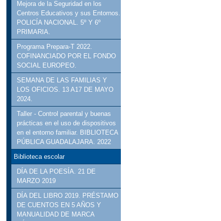
Mejora de la Seguridad en los
Centros Educativos y sus Entornos.
POLICÍA NACIONAL. 5º Y 6º
PRIMARIA.
Programa Prepara-T 2022.
COFINANCIADO POR EL FONDO
SOCIAL EUROPEO.
SEMANA DE LAS FAMILIAS Y
LOS OFICIOS. 13 A17 DE MAYO
2024.
Taller - Control parental y buenas
prácticas en el uso de dispositivos
en el entorno familiar. BIBLIOTECA
PÚBLICA GUADALAJARA. 2022
Biblioteca escolar
DÍA DE LA POESÍA. 21 DE
MARZO 2019
DÍA DEL LIBRO 2019. PRÉSTAMO
DE CUENTOS EN 5 AÑOS Y
MANUALIDAD DE MARCA