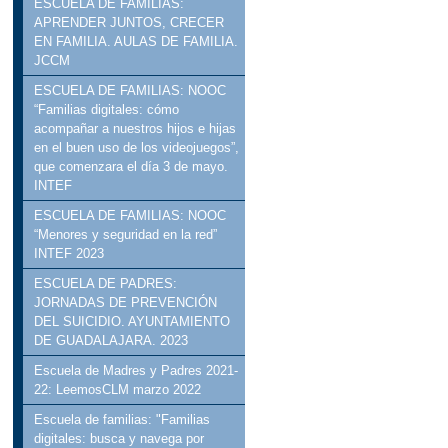
ESCUELA DE FAMILIAS:
APRENDER JUNTOS, CRECER
EN FAMILIA. AULAS DE FAMILIA.
JCCM
ESCUELA DE FAMILIAS: NOOC
“Familias digitales: cómo
acompañar a nuestros hijos e hijas
en el buen uso de los videojuegos”,
que comenzara el día 3 de mayo.
INTEF
ESCUELA DE FAMILIAS: NOOC
“Menores y seguridad en la red”
INTEF 2023
ESCUELA DE PADRES:
JORNADAS DE PREVENCIÓN
DEL SUICIDIO. AYUNTAMIENTO
DE GUADALAJARA. 2023
Escuela de Madres y Padres 2021-
22: LeemosCLM marzo 2022
Escuela de familias: "Familias
digitales: busca y navega por