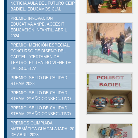
NOTICIA AULA DEL FUTURO CEIP
BADIEL. EDUCAMOS CLM.
PREMIO INNOVACIÓN
EDUCATIVA ANPE. ACCÉSIT
EDUCACIÓN INFANTIL. ABRIL
2024
PREMIO: MENCIÓN ESPECIAL.
CONCURSO DE DISEÑO DEL
CARTEL: "CERTAMEN DE
TEATRO: EL TEATRO VIENE DE
LA ESCUELA".
PREMIO: SELLO DE CALIDAD
STEAM 2023.
PREMIO: SELLO DE CALIDAD
STEAM. 2º AÑO CONSECUTIVO.
PREMIO: SELLO DE CALIDAD
STEAM. 2º AÑO CONSECUTIVO.
PREMIOS OLIMPIADA
MATEMÁTICA GUADALAJARA. 20
DE ABRIL 2023