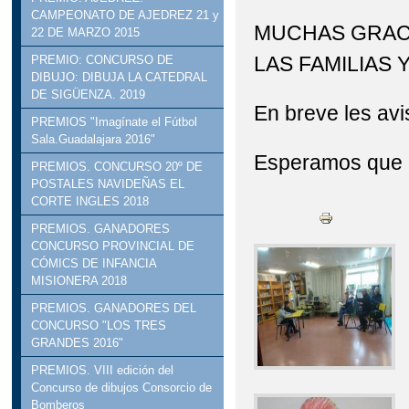
CAMPEONATO DE AJEDREZ 21 y
MUCHAS GRACI
22 DE MARZO 2015
LAS FAMILIAS 
PREMIO: CONCURSO DE
DIBUJO: DIBUJA LA CATEDRAL
DE SIGÜENZA. 2019
En breve les av
PREMIOS "Imagínate el Fútbol
Sala.Guadalajara 2016"
Esperamos que 
PREMIOS. CONCURSO 20º DE
POSTALES NAVIDEÑAS EL
CORTE INGLES 2018
PREMIOS. GANADORES
CONCURSO PROVINCIAL DE
CÓMICS DE INFANCIA
MISIONERA 2018
PREMIOS. GANADORES DEL
CONCURSO "LOS TRES
GRANDES 2016"
PREMIOS. VIII edición del
Concurso de dibujos Consorcio de
Bomberos