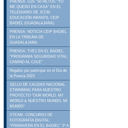
PRENSA: LOS "50 RETOS "YO
ME QUEDO EN CASA" EN EL
TELEDIARIO DE JCCM.
EDUCACIÓN INFANTIL CEIP
BADIEL (GUADALAJARA)
PRENSA: NOTICIA CEIP BADIEL
EN LA TRIBUNA DE
GUADALAJARA.
PRENSA: TVE1 EN EL BADIEL.
"PROGRAMA SEGURIDAD VITAL:
CAMINO AL COLE"
Regalos por participar en el Día de
la Poesía 2023
SELLO DE CALIDAD NACIONAL
ETWINNING PARA NUESTRO
PROYECTO "OUR WORLD, MY
WORLD & NUESTRO MUNDO, MI
MUNDO"
STEAM. CONCURSO DE
FOTOGRAFÍA DIGITAL:
"PRIMAVERA EN EL BADIEL" 3º A