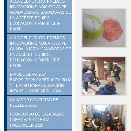
AULA DEL FUTURO: PREMIOS
INNOVACIÓN SINDICATO ANPE
GUADALAJARA: GANADORAS DE
UN ACCÉSIT. EQUIPO
EDUCACIÓN INFANTIL CEIP
BADIEL
AULA DEL FUTURO: PREMIOS
INNOVACIÓN SINDICATO ANPE
GUADALAJARA: GANADORAS DE
UN ACCÉSIT. EQUIPO
EDUCACIÓN INFANTIL CEIP
BADIEL
DÍA DEL LIBRO 2024.
EXPOSICIÓN: CAPERUCITA ROJA
Y TEATRO PARA EDUCACIÓN
INFANTIL. 23 DE ABRIL 2024
GANADOR CONCURSO DE
PUZZLES 2022.
I CONCURSO DE CALABAZAS
CREATIVAS Y FIESTA
HALLOWEEN 2020