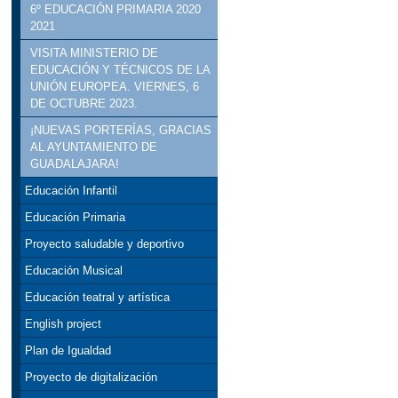
6º EDUCACIÓN PRIMARIA 2020
2021
VISITA MINISTERIO DE
EDUCACIÓN Y TÉCNICOS DE LA
UNIÓN EUROPEA. VIERNES, 6
DE OCTUBRE 2023.
¡NUEVAS PORTERÍAS, GRACIAS
AL AYUNTAMIENTO DE
GUADALAJARA!
Educación Infantil
Educación Primaria
Proyecto saludable y deportivo
Educación Musical
Educación teatral y artística
English project
Plan de Igualdad
Proyecto de digitalización