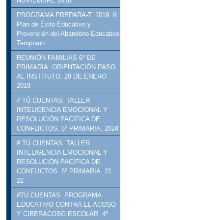
NOVIEMBRE 2018
PROGRAMA PREPARA-T. 2019. II
Plan de Éxito Educativo y
Prevención del Abandono Educativo
Temprano.
REUNIÓN FAMILIAS 6º DE
PRIMARIA. ORIENTACIÓN PASO
AL INSTITUTO. 29 DE ENERO
2019
# TÚ CUENTAS. TALLER
INTELIGENCIA EMOCIONAL Y
RESOLUCIÓN PACÍFICA DE
CONFLICTOS. 5º PRIMARIA. 2024
# TÚ CUENTAS. TALLER
INTELIGENCIA EMOCIONAL Y
RESOLUCIÓN PACÍFICA DE
CONFLICTOS. 5º PRIMARIA. 21
22
#TÚ CUENTAS. PROGRAMA
EDUCATIVO CONTRA EL ACOSO
Y CIBERACOSO ESCOLAR. 4º