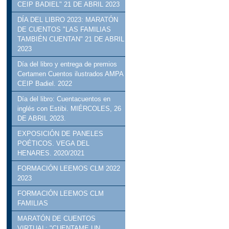
CEIP BADIEL" 21 DE ABRIL 2023
DÍA DEL LIBRO 2023: MARATÓN
DE CUENTOS "LAS FAMILIAS
TAMBIÉN CUENTAN" 21 DE ABRIL
2023
Día del libro y entrega de premios
Certamen Cuentos ilustrados AMPA
CEIP Badiel. 2022
Día del libro: Cuentacuentos en
inglés con Estibi. MIÉRCOLES, 26
DE ABRIL 2023.
EXPOSICIÓN DE PANELES
POÉTICOS. VEGA DEL
HENARES. 2020/2021
FORMACIÓN LEEMOS CLM 2022
2023
FORMACIÓN LEEMOS CLM
FAMILIAS
MARATÓN DE CUENTOS
VIRTUAL: "CUENTAME UN