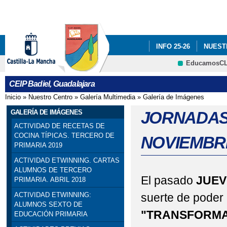
Pa
co
pri
INFO 25-26
NUEST
EducamosC
INFÓRMATE
CRFP
CEIP Badiel, Guadalajara
ADF: SITUACIONES DE
Inicio
»
Nuestro Centro
»
Galería Multimedia
»
Galería de Imágenes
Se encuentra usted aquí
ENGLISH PROJECT: S
GALERÍA DE IMÁGENES
JORNADAS
ACTIVIDAD DE RECETAS DE
PREMIOS: SELECCIO
COCINA TÍPICAS. TERCERO DE
NOVIEMBRE
PRIMARIA 2019
PRIMARIA). SEXTO DE P
ACTIVIDAD ETWINNING. CARTAS
ALUMNOS DE TERCERO
PROGRAMA # TÚ CUEN
El pasado
JUEV
PRIMARIA. ABRIL 2018
suerte de poder 
ACTIVIDAD ETWINNING:
ESCOLAR. 4º PRIMARIA
ALUMNOS SEXTO DE
"TRANSFORMA
EDUCACIÓN PRIMARIA
SELLO DE CALIDAD A