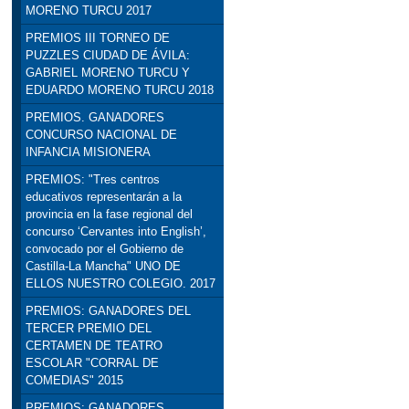
MORENO TURCU 2017
PREMIOS III TORNEO DE
PUZZLES CIUDAD DE ÁVILA:
GABRIEL MORENO TURCU Y
EDUARDO MORENO TURCU 2018
PREMIOS. GANADORES
CONCURSO NACIONAL DE
INFANCIA MISIONERA
PREMIOS: "Tres centros
educativos representarán a la
provincia en la fase regional del
concurso ‘Cervantes into English’,
convocado por el Gobierno de
Castilla-La Mancha" UNO DE
ELLOS NUESTRO COLEGIO. 2017
PREMIOS: GANADORES DEL
TERCER PREMIO DEL
CERTAMEN DE TEATRO
ESCOLAR "CORRAL DE
COMEDIAS" 2015
PREMIOS: GANADORES