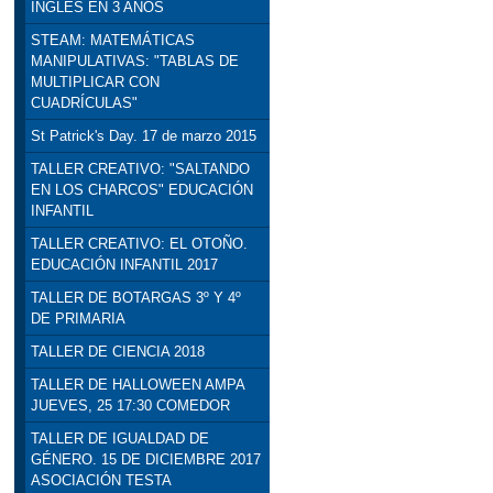
INGLÉS EN 3 AÑOS
STEAM: MATEMÁTICAS
MANIPULATIVAS: "TABLAS DE
MULTIPLICAR CON
CUADRÍCULAS"
St Patrick's Day. 17 de marzo 2015
TALLER CREATIVO: "SALTANDO
EN LOS CHARCOS" EDUCACIÓN
INFANTIL
TALLER CREATIVO: EL OTOÑO.
EDUCACIÓN INFANTIL 2017
TALLER DE BOTARGAS 3º Y 4º
DE PRIMARIA
TALLER DE CIENCIA 2018
TALLER DE HALLOWEEN AMPA
JUEVES, 25 17:30 COMEDOR
TALLER DE IGUALDAD DE
GÉNERO. 15 DE DICIEMBRE 2017
ASOCIACIÓN TESTA