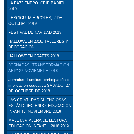
LA PAZ".ENERO. CEIP BADIEL
2019
FESCIGU. MIÉRCOLES, 2 DE
OCTUBRE 2019
FESTIVAL DE NAVIDAD 2019
HALLOWEEN 2018: TALLERES Y
DECORACIÓN
HALLOWEEN CRAFTS 2018
JORNADAS "TRANSFORMACIÓN
ABP" 22 NOVIEMBRE 2018
Jornadas: Familias, participación e
implicación educativa SÁBADO, 27
DE OCTUBRE DE 2018
LAS CRIATURAS SILENCIOSAS
ESTÁN CRECIENDO. EDUCACIÓN
INFANTIL. NOVIEMBRE 2018
MALETA VIAJERA DE LECTURA
EDUCACIÓN INFANTIL 2018 2019