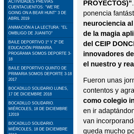
PROYECTOS)"
ACTIVIDADES PREVIAS
CUENTACUENTOS: "WE´RE
STEAM: TALLER DE R
ponencia fantás
GOING ON A BEAR HUNT" 3 DE
ABRIL 2019
VISITA INSTITUCION
neurociencia al
ANIMACIÓN A LA LECTURA: "EL
de la magia apl
OMBLIGO DE JUANITO"
DELEGADO DE EDUCACI
del CEIP DONCE
BAILE DEPORTIVO 1º Y 2º DE
EDUCACIÓN PRIMARIA.
innovadores de 
PROGRAMA SOMOS DEPORTE 3-
18
el nuestro y rea
BAILE DEPORTIVO QUINTO DE
PRIMARIA SOMOS DEPORTE 3-18
Fueron unas jor
2017
BOCADILLO SOLIDARIO LUNES,
contentos y agra
17 DE DICIEMBRE 2018
como colegio i
BOCADILLO SOLIDARIO.
MIÉRCOLES, 18 DE DICIEMBRE
en ir adaptándo
12019
van incorporando
BOCADILLO SOLIDARIO.
MIÉRCOLES, 18 DE DICIEMBRE
queda mucho por