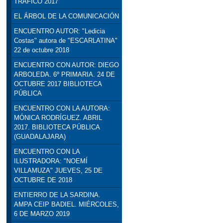
TRÁFICO 2017
EL ÁRBOL DE LA COMUNICACIÓN
ENCUENTRO AUTOR: "Ledicia
Costas" autora de "ESCARLATINA"
22 de octubre 2018
ENCUENTRO CON AUTOR: DIEGO
ARBOLEDA. 6º PRIMARIA. 24 DE
OCTUBRE 2017 BIBLIOTECA
PÚBLICA
ENCUENTRO CON LA AUTORA:
MÓNICA RODRÍGUEZ. ABRIL
2017. BIBLIOTECA PÚBLICA
(GUADALAJARA)
ENCUENTRO CON LA
ILUSTRADORA: "NOEMÍ
VILLAMUZA" JUEVES, 25 DE
OCTUBRE DE 2018
ENTIERRO DE LA SARDINA.
AMPA CEIP BADIEL. MIÉRCOLES,
6 DE MARZO 2019