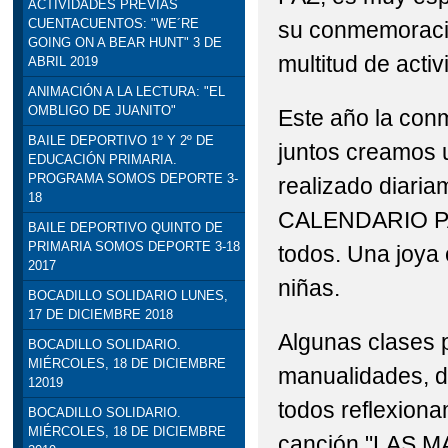
ACTIVIDADES PREVIAS
CUENTACUENTOS: "WE´RE
su conmemoració
STEAM: TALLER DE R
GOING ON A BEAR HUNT" 3 DE
multitud de acti
ABRIL 2019
VISITA INSTITUCION
ANIMACIÓN A LA LECTURA: "EL
OMBLIGO DE JUANITO"
DELEGADO DE EDUCACI
Este año la conm
BAILE DEPORTIVO 1º Y 2º DE
juntos creamos 
EDUCACIÓN PRIMARIA.
PROGRAMA SOMOS DEPORTE 3-
realizado diaria
18
CALENDARIO PAC
BAILE DEPORTIVO QUINTO DE
PRIMARIA SOMOS DEPORTE 3-18
todos. Una joya 
2017
niñas.
BOCADILLO SOLIDARIO LUNES,
17 DE DICIEMBRE 2018
Algunas clases p
BOCADILLO SOLIDARIO.
MIÉRCOLES, 18 DE DICIEMBRE
manualidades, de
12019
todos reflexiona
BOCADILLO SOLIDARIO.
MIÉRCOLES, 18 DE DICIEMBRE
canción "LAS M