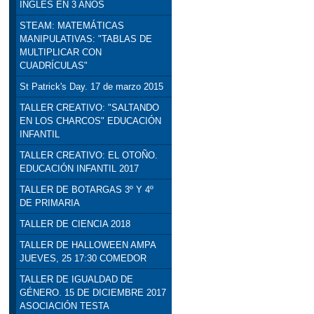
INGLÉS EN 3 AÑOS
STEAM: MATEMÁTICAS
MANIPULATIVAS: "TABLAS DE
MULTIPLICAR CON
CUADRÍCULAS"
St Patrick's Day. 17 de marzo 2015
TALLER CREATIVO: "SALTANDO
EN LOS CHARCOS" EDUCACIÓN
INFANTIL
TALLER CREATIVO: EL OTOÑO.
EDUCACIÓN INFANTIL 2017
TALLER DE BOTARGAS 3º Y 4º
DE PRIMARIA
TALLER DE CIENCIA 2018
TALLER DE HALLOWEEN AMPA
JUEVES, 25 17:30 COMEDOR
TALLER DE IGUALDAD DE
GÉNERO. 15 DE DICIEMBRE 2017
ASOCIACIÓN TESTA