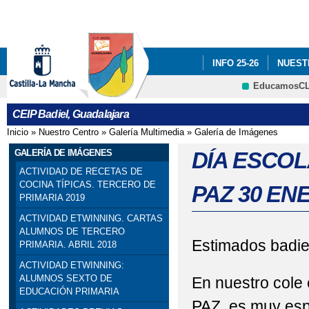
Pa
co
pri
INFO 25-26
NUEST
EducamosC
INFÓRMATE
CRFP
CEIP Badiel, Guadalajara
ADF: SITUACIONES DE
Inicio
»
Nuestro Centro
»
Galería Multimedia
»
Galería de Imágenes
Se encuentra usted aquí
ENGLISH PROJECT: S
GALERÍA DE IMÁGENES
DÍA ESCOL
ACTIVIDAD DE RECETAS DE
PREMIOS: SELECCIO
COCINA TÍPICAS. TERCERO DE
PAZ 30 EN
PRIMARIA 2019
PRIMARIA). SEXTO DE P
ACTIVIDAD ETWINNING. CARTAS
ALUMNOS DE TERCERO
PROGRAMA # TÚ CUEN
Estimados badie
PRIMARIA. ABRIL 2018
ACTIVIDAD ETWINNING:
ESCOLAR. 4º PRIMARIA
ALUMNOS SEXTO DE
En nuestro col
EDUCACIÓN PRIMARIA
SELLO DE CALIDAD A
PAZ, es muy es