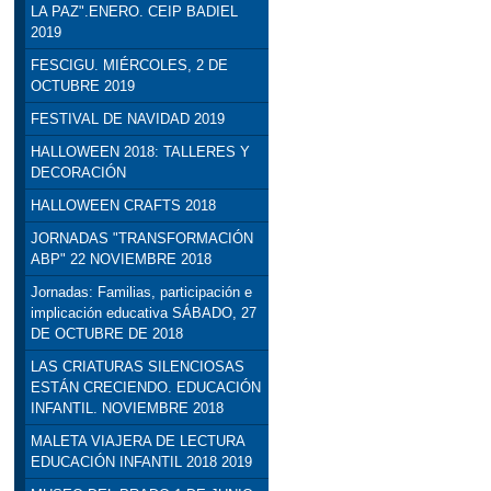
LA PAZ".ENERO. CEIP BADIEL
2019
FESCIGU. MIÉRCOLES, 2 DE
OCTUBRE 2019
FESTIVAL DE NAVIDAD 2019
HALLOWEEN 2018: TALLERES Y
DECORACIÓN
HALLOWEEN CRAFTS 2018
JORNADAS "TRANSFORMACIÓN
ABP" 22 NOVIEMBRE 2018
Jornadas: Familias, participación e
implicación educativa SÁBADO, 27
DE OCTUBRE DE 2018
LAS CRIATURAS SILENCIOSAS
ESTÁN CRECIENDO. EDUCACIÓN
INFANTIL. NOVIEMBRE 2018
MALETA VIAJERA DE LECTURA
EDUCACIÓN INFANTIL 2018 2019