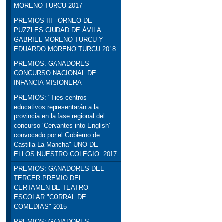
MORENO TURCU 2017
PREMIOS III TORNEO DE
PUZZLES CIUDAD DE ÁVILA:
GABRIEL MORENO TURCU Y
EDUARDO MORENO TURCU 2018
PREMIOS. GANADORES
CONCURSO NACIONAL DE
INFANCIA MISIONERA
PREMIOS: "Tres centros
educativos representarán a la
provincia en la fase regional del
concurso ‘Cervantes into English’,
convocado por el Gobierno de
Castilla-La Mancha" UNO DE
ELLOS NUESTRO COLEGIO. 2017
PREMIOS: GANADORES DEL
TERCER PREMIO DEL
CERTAMEN DE TEATRO
ESCOLAR "CORRAL DE
COMEDIAS" 2015
PREMIOS: GANADORES