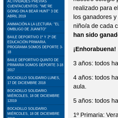
ACTIVIDADES PREVIAS
CUENTACUENTOS: "WE´RE
realizado para 
STEAM: TALLER DE R
GOING ON A BEAR HUNT" 3 DE
los ganadores y 
ABRIL 2019
VISITA INSTITUCION
ANIMACIÓN A LA LECTURA: "EL
niño/a de cada c
OMBLIGO DE JUANITO"
DELEGADO DE EDUCACI
han sido ganad
BAILE DEPORTIVO 1º Y 2º DE
EDUCACIÓN PRIMARIA.
PROGRAMA SOMOS DEPORTE 3-
¡Enhorabuena!
18
BAILE DEPORTIVO QUINTO DE
3 años: todos ha
PRIMARIA SOMOS DEPORTE 3-18
2017
4 años: todos ha
BOCADILLO SOLIDARIO LUNES,
17 DE DICIEMBRE 2018
aula.
BOCADILLO SOLIDARIO.
MIÉRCOLES, 18 DE DICIEMBRE
5 años: todos ha
12019
BOCADILLO SOLIDARIO.
1º Primaria: Ver
MIÉRCOLES, 18 DE DICIEMBRE