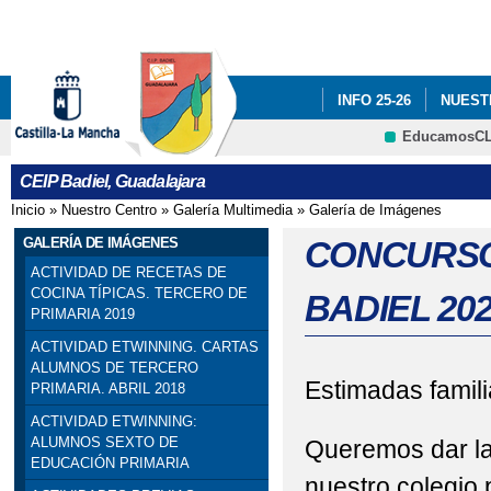
Pa
co
pri
INFO 25-26
NUEST
EducamosC
INFÓRMATE
CRFP
CEIP Badiel, Guadalajara
ADF: SITUACIONES DE
Inicio
»
Nuestro Centro
»
Galería Multimedia
»
Galería de Imágenes
Se encuentra usted aquí
ENGLISH PROJECT: S
GALERÍA DE IMÁGENES
CONCURSO
ACTIVIDAD DE RECETAS DE
PREMIOS: SELECCIO
COCINA TÍPICAS. TERCERO DE
BADIEL 20
PRIMARIA 2019
PRIMARIA). SEXTO DE P
ACTIVIDAD ETWINNING. CARTAS
ALUMNOS DE TERCERO
PROGRAMA # TÚ CUEN
Estimadas famil
PRIMARIA. ABRIL 2018
ACTIVIDAD ETWINNING:
ESCOLAR. 4º PRIMARIA
ALUMNOS SEXTO DE
Queremos dar la
EDUCACIÓN PRIMARIA
SELLO DE CALIDAD A
nuestro colegio 