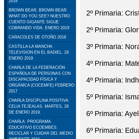
2019
BROWN BEAR, BROWN BEAR.
2º Primaria: Cris
WHAT DO YOU SEE? NUESTRO
CUENTO GIGANTE SIGUE
COBRANDO VIDA. ENERO 2019
2º Primaria: Glor
CARACOLES DE OTOÑO 2018
3º Primaria: Nor
CASTILLA-LA MANCHA
TELEVISION EN EL BADIEL. 29
ENERO 2019
4º Primaria: Mat
CHARLA DE LA FEDERACIÓN
ESPAÑOLA DE PERSONAS CON
4º Primaria: Indh
DISCAPACIDAD FÍSICA Y
ORGÁNICA (COCEMFE) FEBRERO
2017
5º Primaria: Isma
CHARLA DISCIPLINA POSITIVA:
CELIA TEJEALAS. MARTES, 29
6º Primaria: Ayel
DE ENERO 2019.
CHARLA: PROGRAMA
EDUCATIVO ECOEMBES:
6º Primaria: Ed
RECICLAR Y CUIDAR DEL MEDIO