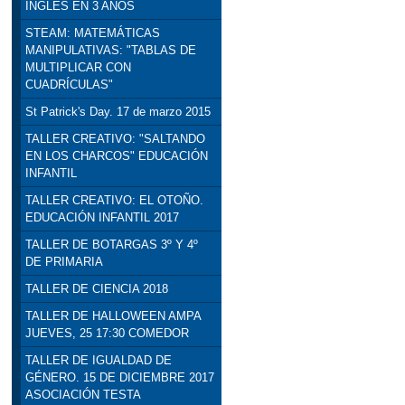
INGLÉS EN 3 AÑOS
STEAM: MATEMÁTICAS
MANIPULATIVAS: "TABLAS DE
MULTIPLICAR CON
CUADRÍCULAS"
St Patrick's Day. 17 de marzo 2015
TALLER CREATIVO: "SALTANDO
EN LOS CHARCOS" EDUCACIÓN
INFANTIL
TALLER CREATIVO: EL OTOÑO.
EDUCACIÓN INFANTIL 2017
TALLER DE BOTARGAS 3º Y 4º
DE PRIMARIA
TALLER DE CIENCIA 2018
TALLER DE HALLOWEEN AMPA
JUEVES, 25 17:30 COMEDOR
TALLER DE IGUALDAD DE
GÉNERO. 15 DE DICIEMBRE 2017
ASOCIACIÓN TESTA