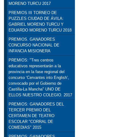
MORENO TURCU 2017
PREMIOS III TORNEO DE
PUZZLES CIUDAD DE ÁVILA:
GABRIEL MORENO TURCU Y
EDUARDO MORENO TURCU 2018
PREMIOS. GANADORES
CONCURSO NACIONAL DE
INFANCIA MISIONERA
PREMIOS: "Tres centros
educativos representarán a la
provincia en la fase regional del
concurso ‘Cervantes into English’,
convocado por el Gobierno de
Castilla-La Mancha" UNO DE
ELLOS NUESTRO COLEGIO. 2017
PREMIOS: GANADORES DEL
TERCER PREMIO DEL
CERTAMEN DE TEATRO
ESCOLAR "CORRAL DE
COMEDIAS" 2015
PREMIOS: GANADORES