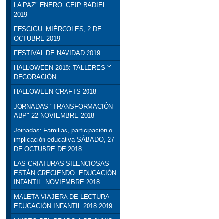
LA PAZ".ENERO. CEIP BADIEL
2019
FESCIGU. MIÉRCOLES, 2 DE
OCTUBRE 2019
FESTIVAL DE NAVIDAD 2019
HALLOWEEN 2018: TALLERES Y
DECORACIÓN
HALLOWEEN CRAFTS 2018
JORNADAS "TRANSFORMACIÓN
ABP" 22 NOVIEMBRE 2018
Jornadas: Familias, participación e
implicación educativa SÁBADO, 27
DE OCTUBRE DE 2018
LAS CRIATURAS SILENCIOSAS
ESTÁN CRECIENDO. EDUCACIÓN
INFANTIL. NOVIEMBRE 2018
MALETA VIAJERA DE LECTURA
EDUCACIÓN INFANTIL 2018 2019