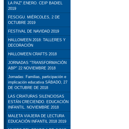
LA PAZ".ENERO. CEIP BADIEL
2019
FESCIGU. MIÉRCOLES, 2 DE
OCTUBRE 2019
FESTIVAL DE NAVIDAD 2019
HALLOWEEN 2018: TALLERES Y
DECORACIÓN
HALLOWEEN CRAFTS 2018
JORNADAS "TRANSFORMACIÓN
ABP" 22 NOVIEMBRE 2018
Jornadas: Familias, participación e
implicación educativa SÁBADO, 27
DE OCTUBRE DE 2018
LAS CRIATURAS SILENCIOSAS
ESTÁN CRECIENDO. EDUCACIÓN
INFANTIL. NOVIEMBRE 2018
MALETA VIAJERA DE LECTURA
EDUCACIÓN INFANTIL 2018 2019