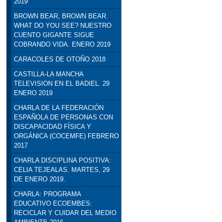
2019
BROWN BEAR, BROWN BEAR.
WHAT DO YOU SEE? NUESTRO
CUENTO GIGANTE SIGUE
COBRANDO VIDA. ENERO 2019
CARACOLES DE OTOÑO 2018
CASTILLA-LA MANCHA
TELEVISION EN EL BADIEL. 29
ENERO 2019
CHARLA DE LA FEDERACIÓN
ESPAÑOLA DE PERSONAS CON
DISCAPACIDAD FÍSICA Y
ORGÁNICA (COCEMFE) FEBRERO
2017
CHARLA DISCIPLINA POSITIVA:
CELIA TEJEALAS. MARTES, 29
DE ENERO 2019.
CHARLA: PROGRAMA
EDUCATIVO ECOEMBES:
RECICLAR Y CUIDAR DEL MEDIO