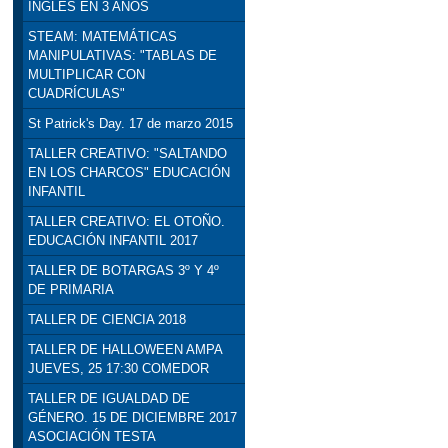
INGLÉS EN 3 AÑOS
STEAM: MATEMÁTICAS
MANIPULATIVAS: "TABLAS DE
MULTIPLICAR CON
CUADRÍCULAS"
St Patrick's Day. 17 de marzo 2015
TALLER CREATIVO: "SALTANDO
EN LOS CHARCOS" EDUCACIÓN
INFANTIL
TALLER CREATIVO: EL OTOÑO.
EDUCACIÓN INFANTIL 2017
TALLER DE BOTARGAS 3º Y 4º
DE PRIMARIA
TALLER DE CIENCIA 2018
TALLER DE HALLOWEEN AMPA
JUEVES, 25 17:30 COMEDOR
TALLER DE IGUALDAD DE
GÉNERO. 15 DE DICIEMBRE 2017
ASOCIACIÓN TESTA