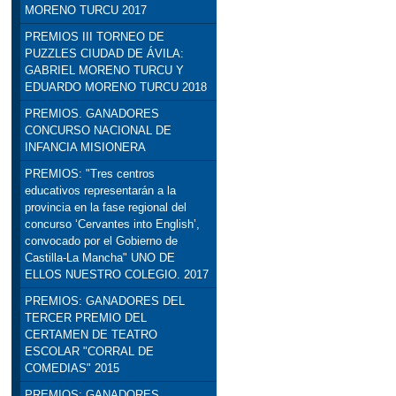
MORENO TURCU 2017
PREMIOS III TORNEO DE
PUZZLES CIUDAD DE ÁVILA:
GABRIEL MORENO TURCU Y
EDUARDO MORENO TURCU 2018
PREMIOS. GANADORES
CONCURSO NACIONAL DE
INFANCIA MISIONERA
PREMIOS: "Tres centros
educativos representarán a la
provincia en la fase regional del
concurso ‘Cervantes into English’,
convocado por el Gobierno de
Castilla-La Mancha" UNO DE
ELLOS NUESTRO COLEGIO. 2017
PREMIOS: GANADORES DEL
TERCER PREMIO DEL
CERTAMEN DE TEATRO
ESCOLAR "CORRAL DE
COMEDIAS" 2015
PREMIOS: GANADORES