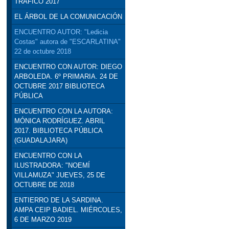
TRÁFICO 2017
EL ÁRBOL DE LA COMUNICACIÓN
ENCUENTRO AUTOR: "Ledicia
Costas" autora de "ESCARLATINA"
22 de octubre 2018
ENCUENTRO CON AUTOR: DIEGO
ARBOLEDA. 6º PRIMARIA. 24 DE
OCTUBRE 2017 BIBLIOTECA
PÚBLICA
ENCUENTRO CON LA AUTORA:
MÓNICA RODRÍGUEZ. ABRIL
2017. BIBLIOTECA PÚBLICA
(GUADALAJARA)
ENCUENTRO CON LA
ILUSTRADORA: "NOEMÍ
VILLAMUZA" JUEVES, 25 DE
OCTUBRE DE 2018
ENTIERRO DE LA SARDINA.
AMPA CEIP BADIEL. MIÉRCOLES,
6 DE MARZO 2019