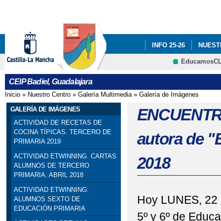
Pa
co
pri
INFO 25-26
NUEST
EducamosC
INFÓRMATE
CRFP
CEIP Badiel, Guadalajara
ADF: SITUACIONES DE
Inicio
»
Nuestro Centro
»
Galería Multimedia
»
Galería de Imágenes
Se encuentra usted aquí
ENGLISH PROJECT: S
GALERÍA DE IMÁGENES
ENCUENTRO
ACTIVIDAD DE RECETAS DE
PREMIOS: SELECCIO
COCINA TÍPICAS. TERCERO DE
autora de 
PRIMARIA 2019
PRIMARIA). SEXTO DE P
ACTIVIDAD ETWINNING. CARTAS
2018
ALUMNOS DE TERCERO
PROGRAMA # TÚ CUEN
PRIMARIA. ABRIL 2018
ACTIVIDAD ETWINNING:
ESCOLAR. 4º PRIMARIA
Hoy LUNES, 22 
ALUMNOS SEXTO DE
EDUCACIÓN PRIMARIA
SELLO DE CALIDAD A
5º y 6º de Educ