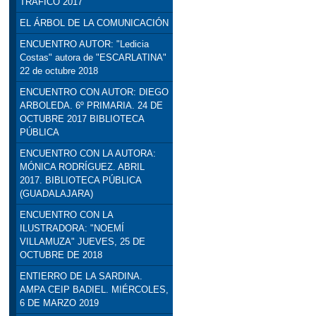
TRÁFICO 2017
EL ÁRBOL DE LA COMUNICACIÓN
ENCUENTRO AUTOR: "Ledicia
Costas" autora de "ESCARLATINA"
22 de octubre 2018
ENCUENTRO CON AUTOR: DIEGO
ARBOLEDA. 6º PRIMARIA. 24 DE
OCTUBRE 2017 BIBLIOTECA
PÚBLICA
ENCUENTRO CON LA AUTORA:
MÓNICA RODRÍGUEZ. ABRIL
2017. BIBLIOTECA PÚBLICA
(GUADALAJARA)
ENCUENTRO CON LA
ILUSTRADORA: "NOEMÍ
VILLAMUZA" JUEVES, 25 DE
OCTUBRE DE 2018
ENTIERRO DE LA SARDINA.
AMPA CEIP BADIEL. MIÉRCOLES,
6 DE MARZO 2019