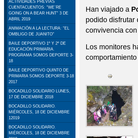
ACTIVIDADES PREVIAS
CUENTACUENTOS: "WE´RE
Han viajado a
Po
STEAM: TALLER DE R
GOING ON A BEAR HUNT" 3 DE
podido disfrutar
ABRIL 2019
VISITA INSTITUCION
ANIMACIÓN A LA LECTURA: "EL
convivencia con
OMBLIGO DE JUANITO"
DELEGADO DE EDUCACI
BAILE DEPORTIVO 1º Y 2º DE
Los monitores ha
EDUCACIÓN PRIMARIA.
PROGRAMA SOMOS DEPORTE 3-
comportamiento 
18
BAILE DEPORTIVO QUINTO DE
PRIMARIA SOMOS DEPORTE 3-18
2017
BOCADILLO SOLIDARIO LUNES,
17 DE DICIEMBRE 2018
BOCADILLO SOLIDARIO.
MIÉRCOLES, 18 DE DICIEMBRE
12019
BOCADILLO SOLIDARIO.
MIÉRCOLES, 18 DE DICIEMBRE