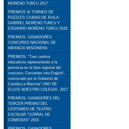
MORENO TURCU 2017
PREMIOS III TORNEO DE
PUZZLES CIUDAD DE ÁVILA:
GABRIEL MORENO TURCU Y
EDUARDO MORENO TURCU 2018
PREMIOS. GANADORES
CONCURSO NACIONAL DE
INFANCIA MISIONERA
PREMIOS: "Tres centros
educativos representarán a la
provincia en la fase regional del
concurso ‘Cervantes into English’,
convocado por el Gobierno de
Castilla-La Mancha" UNO DE
ELLOS NUESTRO COLEGIO. 2017
PREMIOS: GANADORES DEL
TERCER PREMIO DEL
CERTAMEN DE TEATRO
ESCOLAR "CORRAL DE
COMEDIAS" 2015
PREMIOS: GANADORES