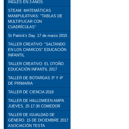
INGLÉS EN 3 AÑOS
STEAM: MATEMÁTICAS
MANIPULATIVAS: "TABLAS DE
MULTIPLICAR CON
CUADRÍCULAS"
St Patrick's Day. 17 de marzo 2015
TALLER CREATIVO: "SALTANDO
EN LOS CHARCOS" EDUCACIÓN
INFANTIL
TALLER CREATIVO: EL OTOÑO.
EDUCACIÓN INFANTIL 2017
TALLER DE BOTARGAS 3º Y 4º
DE PRIMARIA
TALLER DE CIENCIA 2018
TALLER DE HALLOWEEN AMPA
JUEVES, 25 17:30 COMEDOR
TALLER DE IGUALDAD DE
GÉNERO. 15 DE DICIEMBRE 2017
ASOCIACIÓN TESTA