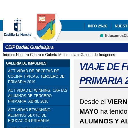
Pa
co
pri
INFO 25-26
NUEST
EducamosC
INFÓRMATE
CRFP
CEIP Badiel, Guadalajara
ADF: SITUACIONES DE
Inicio
»
Nuestro Centro
»
Galería Multimedia
»
Galería de Imágenes
Se encuentra usted aquí
ENGLISH PROJECT: S
GALERÍA DE IMÁGENES
VIAJE DE 
ACTIVIDAD DE RECETAS DE
PREMIOS: SELECCIO
COCINA TÍPICAS. TERCERO DE
PRIMARIA 
PRIMARIA 2019
PRIMARIA). SEXTO DE P
ACTIVIDAD ETWINNING. CARTAS
ALUMNOS DE TERCERO
PROGRAMA # TÚ CUEN
Desde el
VIERN
PRIMARIA. ABRIL 2018
MAYO
ha tenido
ACTIVIDAD ETWINNING:
ESCOLAR. 4º PRIMARIA
ALUMNOS SEXTO DE
ALUMNOS Y AL
EDUCACIÓN PRIMARIA
SELLO DE CALIDAD A