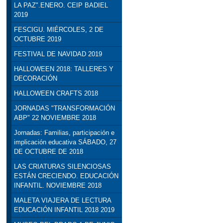
LA PAZ".ENERO. CEIP BADIEL
2019
FESCIGU. MIÉRCOLES, 2 DE
OCTUBRE 2019
FESTIVAL DE NAVIDAD 2019
HALLOWEEN 2018: TALLERES Y
DECORACIÓN
HALLOWEEN CRAFTS 2018
JORNADAS "TRANSFORMACIÓN
ABP" 22 NOVIEMBRE 2018
Jornadas: Familias, participación e
implicación educativa SÁBADO, 27
DE OCTUBRE DE 2018
LAS CRIATURAS SILENCIOSAS
ESTÁN CRECIENDO. EDUCACIÓN
INFANTIL. NOVIEMBRE 2018
MALETA VIAJERA DE LECTURA
EDUCACIÓN INFANTIL 2018 2019