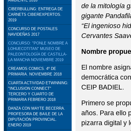
AMBIENTE 2016
de la mitología g
CIBERBULLING: ENTREGA DE
gigante Pandafil
CARNETS CIBEREXPERTOS.
2019
“El ingenioso hi
CONCURSO DE POSTALES
Cervantes Saave
NAVIDEÑAS 2017
CONCURSO: "PONLE NOMBRE A
LOHUECOTITAN" MUSEO DE
Nombre propue
PALEONTOLOGÍA DE CASTILLA-
LA MANCHA NOVIEMBRE 2019
El nombre asign
CREAMOS COMICS. 4º DE
PRIMARIA. NOVIEMBRE 2018
democrática con 
CUARTA ACTIVIDAD ETWINNING:
CEIP BADIEL.
"INCLUSION CONNECT"
TERCERO Y CUARTO DE
PRIMARIA FEBRERO 2018
Primero se propu
DANZA CON MAYTE BECERRA.
años. Para ello
PROFESORA DE BAILE DE LA
DIPUTACIÓN PROVINCIAL.
pizarra digital 
ENERO 2019