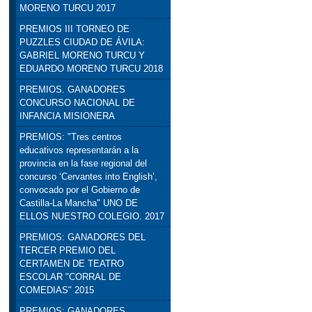
MORENO TURCU 2017
PREMIOS III TORNEO DE
PUZZLES CIUDAD DE ÁVILA:
GABRIEL MORENO TURCU Y
EDUARDO MORENO TURCU 2018
PREMIOS. GANADORES
CONCURSO NACIONAL DE
INFANCIA MISIONERA
PREMIOS: "Tres centros
educativos representarán a la
provincia en la fase regional del
concurso ‘Cervantes into English’,
convocado por el Gobierno de
Castilla-La Mancha" UNO DE
ELLOS NUESTRO COLEGIO. 2017
PREMIOS: GANADORES DEL
TERCER PREMIO DEL
CERTAMEN DE TEATRO
ESCOLAR "CORRAL DE
COMEDIAS" 2015
PREMIOS: GANADORES