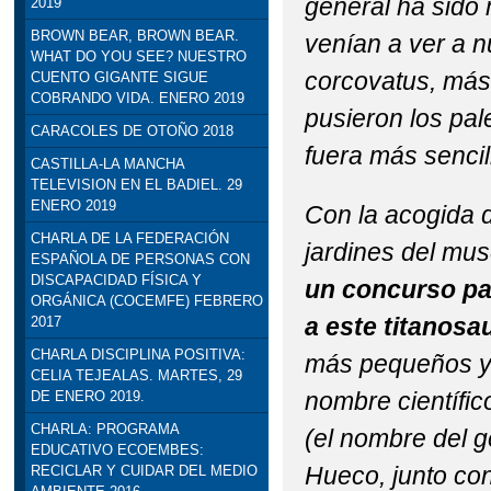
general ha sido 
2019
BROWN BEAR, BROWN BEAR.
venían a ver a n
WHAT DO YOU SEE? NUESTRO
corcovatus, más
CUENTO GIGANTE SIGUE
COBRANDO VIDA. ENERO 2019
pusieron los pa
CARACOLES DE OTOÑO 2018
fuera más sencil
CASTILLA-LA MANCHA
TELEVISION EN EL BADIEL. 29
ENERO 2019
Con la acogida d
CHARLA DE LA FEDERACIÓN
jardines del mu
ESPAÑOLA DE PERSONAS CON
DISCAPACIDAD FÍSICA Y
un concurso pa
ORGÁNICA (COCEMFE) FEBRERO
a este titanosa
2017
CHARLA DISCIPLINA POSITIVA:
más pequeños y e
CELIA TEJEALAS. MARTES, 29
nombre científic
DE ENERO 2019.
CHARLA: PROGRAMA
(el nombre del g
EDUCATIVO ECOEMBES:
Hueco, junto con
RECICLAR Y CUIDAR DEL MEDIO