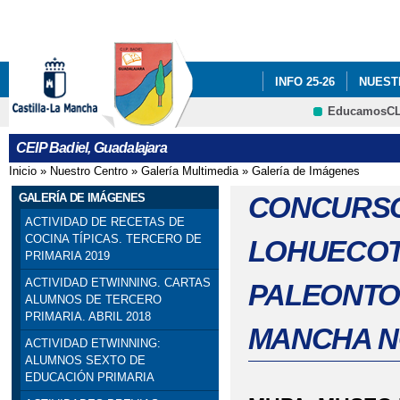
Pa
co
pri
INFO 25-26
NUEST
EducamosC
INFÓRMATE
CRFP
CEIP Badiel, Guadalajara
ADF: SITUACIONES DE
Inicio
»
Nuestro Centro
»
Galería Multimedia
»
Galería de Imágenes
Se encuentra usted aquí
ENGLISH PROJECT: S
GALERÍA DE IMÁGENES
CONCURSO
ACTIVIDAD DE RECETAS DE
PREMIOS: SELECCIO
COCINA TÍPICAS. TERCERO DE
LOHUECOT
PRIMARIA 2019
PRIMARIA). SEXTO DE P
ACTIVIDAD ETWINNING. CARTAS
PALEONTO
ALUMNOS DE TERCERO
PROGRAMA # TÚ CUEN
PRIMARIA. ABRIL 2018
MANCHA N
ACTIVIDAD ETWINNING:
ESCOLAR. 4º PRIMARIA
ALUMNOS SEXTO DE
EDUCACIÓN PRIMARIA
SELLO DE CALIDAD A