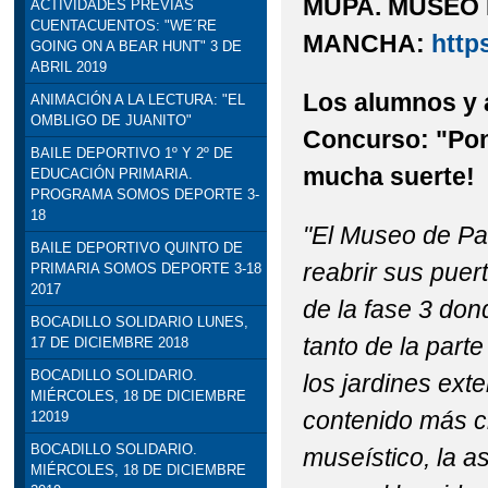
MUPA. MUSEO 
ACTIVIDADES PREVIAS
CUENTACUENTOS: "WE´RE
STEAM: TALLER DE R
MANCHA:
http
GOING ON A BEAR HUNT" 3 DE
ABRIL 2019
VISITA INSTITUCION
Los alumnos y 
ANIMACIÓN A LA LECTURA: "EL
OMBLIGO DE JUANITO"
DELEGADO DE EDUCACI
Concurso: "Pon
BAILE DEPORTIVO 1º Y 2º DE
mucha suerte!
EDUCACIÓN PRIMARIA.
PROGRAMA SOMOS DEPORTE 3-
18
"El Museo de Pal
BAILE DEPORTIVO QUINTO DE
reabrir sus puer
PRIMARIA SOMOS DEPORTE 3-18
2017
de la fase 3 don
BOCADILLO SOLIDARIO LUNES,
tanto de la par
17 DE DICIEMBRE 2018
BOCADILLO SOLIDARIO.
los jardines ext
MIÉRCOLES, 18 DE DICIEMBRE
contenido más ci
12019
BOCADILLO SOLIDARIO.
museístico, la a
MIÉRCOLES, 18 DE DICIEMBRE