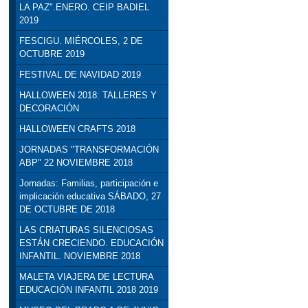
LA PAZ".ENERO. CEIP BADIEL
2019
FESCIGU. MIÉRCOLES, 2 DE
OCTUBRE 2019
FESTIVAL DE NAVIDAD 2019
HALLOWEEN 2018: TALLERES Y
DECORACIÓN
HALLOWEEN CRAFTS 2018
JORNADAS "TRANSFORMACIÓN
ABP" 22 NOVIEMBRE 2018
Jornadas: Familias, participación e
implicación educativa SÁBADO, 27
DE OCTUBRE DE 2018
LAS CRIATURAS SILENCIOSAS
ESTÁN CRECIENDO. EDUCACIÓN
INFANTIL. NOVIEMBRE 2018
MALETA VIAJERA DE LECTURA
EDUCACIÓN INFANTIL 2018 2019