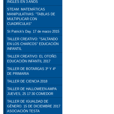
INGLÉS EN 3 AÑOS
STEAM: MATEMÁTICAS
MANIPULATIVAS: "TABLAS DE
MULTIPLICAR CON
CUADRÍCULAS"
St Patrick's Day. 17 de marzo 2015
TALLER CREATIVO: "SALTANDO
EN LOS CHARCOS" EDUCACIÓN
INFANTIL
TALLER CREATIVO: EL OTOÑO.
EDUCACIÓN INFANTIL 2017
TALLER DE BOTARGAS 3º Y 4º
DE PRIMARIA
TALLER DE CIENCIA 2018
TALLER DE HALLOWEEN AMPA
JUEVES, 25 17:30 COMEDOR
TALLER DE IGUALDAD DE
GÉNERO. 15 DE DICIEMBRE 2017
ASOCIACIÓN TESTA