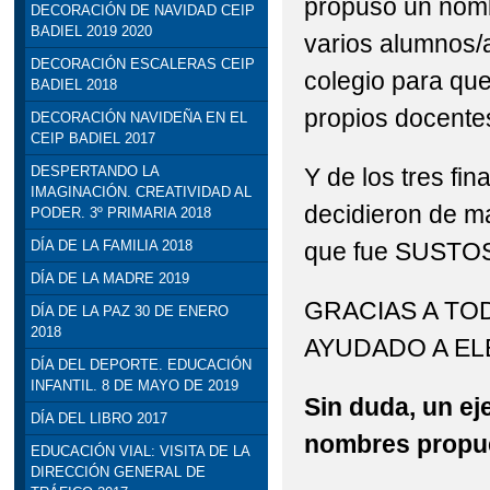
propuso un nomb
DECORACIÓN DE NAVIDAD CEIP
BADIEL 2019 2020
varios alumnos/a
DECORACIÓN ESCALERAS CEIP
colegio para que
BADIEL 2018
propios docentes)
DECORACIÓN NAVIDEÑA EN EL
CEIP BADIEL 2017
Y de los tres fi
DESPERTANDO LA
IMAGINACIÓN. CREATIVIDAD AL
decidieron de 
PODER. 3º PRIMARIA 2018
que fue SUSTO
DÍA DE LA FAMILIA 2018
DÍA DE LA MADRE 2019
GRACIAS A TO
DÍA DE LA PAZ 30 DE ENERO
2018
AYUDADO A EL
DÍA DEL DEPORTE. EDUCACIÓN
INFANTIL. 8 DE MAYO DE 2019
Sin duda, un ej
DÍA DEL LIBRO 2017
nombres propue
EDUCACIÓN VIAL: VISITA DE LA
DIRECCIÓN GENERAL DE