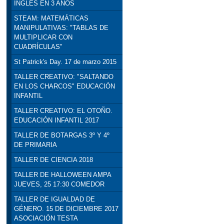
INGLÉS EN 3 AÑOS
STEAM: MATEMÁTICAS
MANIPULATIVAS: "TABLAS DE
MULTIPLICAR CON
CUADRÍCULAS"
St Patrick's Day. 17 de marzo 2015
TALLER CREATIVO: "SALTANDO
EN LOS CHARCOS" EDUCACIÓN
INFANTIL
TALLER CREATIVO: EL OTOÑO.
EDUCACIÓN INFANTIL 2017
TALLER DE BOTARGAS 3º Y 4º
DE PRIMARIA
TALLER DE CIENCIA 2018
TALLER DE HALLOWEEN AMPA
JUEVES, 25 17:30 COMEDOR
TALLER DE IGUALDAD DE
GÉNERO. 15 DE DICIEMBRE 2017
ASOCIACIÓN TESTA