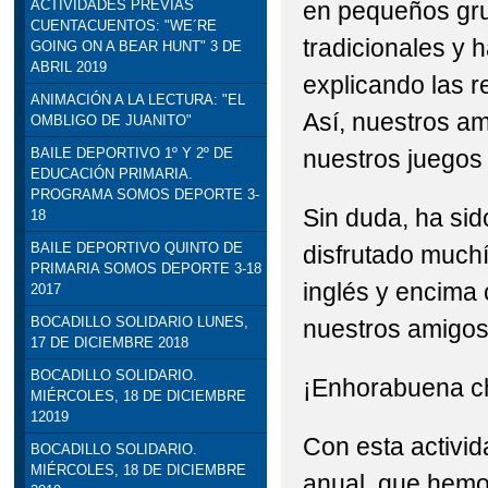
en pequeños gru
ACTIVIDADES PREVIAS
CUENTACUENTOS: "WE´RE
STEAM: TALLER DE R
tradicionales y 
GOING ON A BEAR HUNT" 3 DE
ABRIL 2019
VISITA INSTITUCION
explicando las r
ANIMACIÓN A LA LECTURA: "EL
Así, nuestros a
OMBLIGO DE JUANITO"
DELEGADO DE EDUCACI
nuestros juegos 
BAILE DEPORTIVO 1º Y 2º DE
EDUCACIÓN PRIMARIA.
PROGRAMA SOMOS DEPORTE 3-
Sin duda, ha sid
18
BAILE DEPORTIVO QUINTO DE
disfrutado muchí
PRIMARIA SOMOS DEPORTE 3-18
inglés y encima 
2017
BOCADILLO SOLIDARIO LUNES,
nuestros amigos 
17 DE DICIEMBRE 2018
BOCADILLO SOLIDARIO.
¡Enhorabuena chi
MIÉRCOLES, 18 DE DICIEMBRE
12019
Con esta activid
BOCADILLO SOLIDARIO.
MIÉRCOLES, 18 DE DICIEMBRE
anual, que hemo