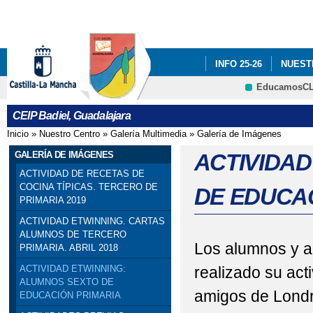
Pa
co
pri
INFO 25-26
NUEST
EducamosC
INFÓRMATE
CRFP
CEIP Badiel, Guadalajara
ADF: SITUACIONES DE
Inicio
»
Nuestro Centro
»
Galería Multimedia
»
Galería de Imágenes
Se encuentra usted aquí
ENGLISH PROJECT: S
GALERÍA DE IMÁGENES
ACTIVIDAD
ACTIVIDAD DE RECETAS DE
PREMIOS: SELECCIO
COCINA TÍPICAS. TERCERO DE
DE EDUCA
PRIMARIA 2019
PRIMARIA). SEXTO DE P
ACTIVIDAD ETWINNING. CARTAS
ALUMNOS DE TERCERO
PROGRAMA # TÚ CUEN
Los alumnos y a
PRIMARIA. ABRIL 2018
realizado su act
ACTIVIDAD ETWINNING:
ESCOLAR. 4º PRIMARIA
ALUMNOS SEXTO DE
amigos de Londre
EDUCACIÓN PRIMARIA
SELLO DE CALIDAD A