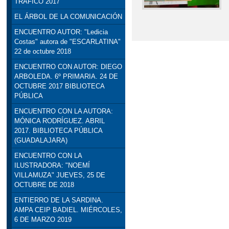
TRÁFICO 2017
EL ÁRBOL DE LA COMUNICACIÓN
ENCUENTRO AUTOR: "Ledicia
Costas" autora de "ESCARLATINA"
22 de octubre 2018
ENCUENTRO CON AUTOR: DIEGO
ARBOLEDA. 6º PRIMARIA. 24 DE
OCTUBRE 2017 BIBLIOTECA
PÚBLICA
ENCUENTRO CON LA AUTORA:
MÓNICA RODRÍGUEZ. ABRIL
2017. BIBLIOTECA PÚBLICA
(GUADALAJARA)
ENCUENTRO CON LA
ILUSTRADORA: "NOEMÍ
VILLAMUZA" JUEVES, 25 DE
OCTUBRE DE 2018
ENTIERRO DE LA SARDINA.
AMPA CEIP BADIEL. MIÉRCOLES,
6 DE MARZO 2019