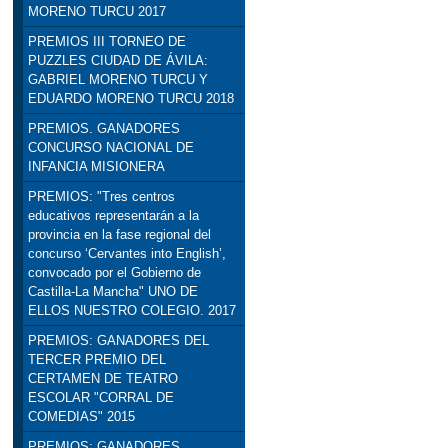
MORENO TURCU 2017
PREMIOS III TORNEO DE
PUZZLES CIUDAD DE ÁVILA:
GABRIEL MORENO TURCU Y
EDUARDO MORENO TURCU 2018
PREMIOS. GANADORES
CONCURSO NACIONAL DE
INFANCIA MISIONERA
PREMIOS: "Tres centros
educativos representarán a la
provincia en la fase regional del
concurso ‘Cervantes into English’,
convocado por el Gobierno de
Castilla-La Mancha" UNO DE
ELLOS NUESTRO COLEGIO. 2017
PREMIOS: GANADORES DEL
TERCER PREMIO DEL
CERTAMEN DE TEATRO
ESCOLAR "CORRAL DE
COMEDIAS" 2015
PREMIOS: GANADORES