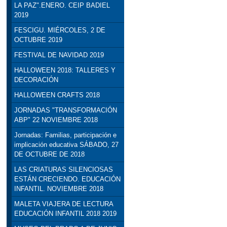
LA PAZ".ENERO. CEIP BADIEL
2019
FESCIGU. MIÉRCOLES, 2 DE
OCTUBRE 2019
FESTIVAL DE NAVIDAD 2019
HALLOWEEN 2018: TALLERES Y
DECORACIÓN
HALLOWEEN CRAFTS 2018
JORNADAS "TRANSFORMACIÓN
ABP" 22 NOVIEMBRE 2018
Jornadas: Familias, participación e
implicación educativa SÁBADO, 27
DE OCTUBRE DE 2018
LAS CRIATURAS SILENCIOSAS
ESTÁN CRECIENDO. EDUCACIÓN
INFANTIL. NOVIEMBRE 2018
MALETA VIAJERA DE LECTURA
EDUCACIÓN INFANTIL 2018 2019