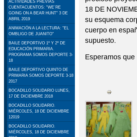
ACTIVIDADES PREVIAS
CUENTACUENTOS: "WE´RE
18 DE NOVIEMBR
STEAM: TALLER DE R
GOING ON A BEAR HUNT" 3 DE
su esquema corpo
ABRIL 2019
VISITA INSTITUCION
ANIMACIÓN A LA LECTURA: "EL
cuerpo en españo
OMBLIGO DE JUANITO"
DELEGADO DE EDUCACI
supuesto.
BAILE DEPORTIVO 1º Y 2º DE
EDUCACIÓN PRIMARIA.
PROGRAMA SOMOS DEPORTE 3-
Esperamos que 
18
BAILE DEPORTIVO QUINTO DE
PRIMARIA SOMOS DEPORTE 3-18
2017
BOCADILLO SOLIDARIO LUNES,
17 DE DICIEMBRE 2018
BOCADILLO SOLIDARIO.
MIÉRCOLES, 18 DE DICIEMBRE
12019
BOCADILLO SOLIDARIO.
MIÉRCOLES, 18 DE DICIEMBRE