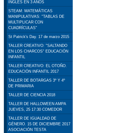
INGLÉS EN 3 AÑOS
STEAM: MATEMÁTICAS
MANIPULATIVAS: "TABLAS DE
MULTIPLICAR CON
CUADRÍCULAS"
St Patrick's Day. 17 de marzo 2015
TALLER CREATIVO: "SALTANDO
EN LOS CHARCOS" EDUCACIÓN
INFANTIL
TALLER CREATIVO: EL OTOÑO.
EDUCACIÓN INFANTIL 2017
TALLER DE BOTARGAS 3º Y 4º
DE PRIMARIA
TALLER DE CIENCIA 2018
TALLER DE HALLOWEEN AMPA
JUEVES, 25 17:30 COMEDOR
TALLER DE IGUALDAD DE
GÉNERO. 15 DE DICIEMBRE 2017
ASOCIACIÓN TESTA