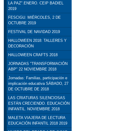
LA PAZ".ENERO. CEIP BADIEL
2019
FESCIGU. MIÉRCOLES, 2 DE
OCTUBRE 2019
FESTIVAL DE NAVIDAD 2019
HALLOWEEN 2018: TALLERES Y
DECORACIÓN
HALLOWEEN CRAFTS 2018
JORNADAS "TRANSFORMACIÓN
ABP" 22 NOVIEMBRE 2018
Jornadas: Familias, participación e
implicación educativa SÁBADO, 27
DE OCTUBRE DE 2018
LAS CRIATURAS SILENCIOSAS
ESTÁN CRECIENDO. EDUCACIÓN
INFANTIL. NOVIEMBRE 2018
MALETA VIAJERA DE LECTURA
EDUCACIÓN INFANTIL 2018 2019