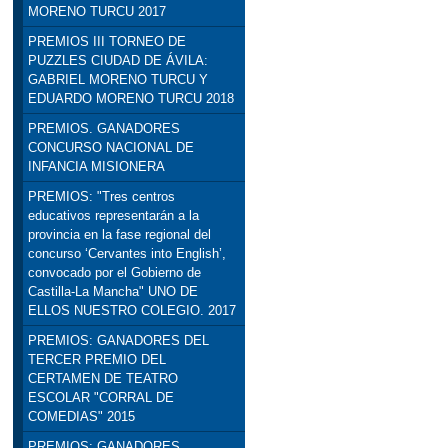
MORENO TURCU 2017
PREMIOS III TORNEO DE
PUZZLES CIUDAD DE ÁVILA:
GABRIEL MORENO TURCU Y
EDUARDO MORENO TURCU 2018
PREMIOS. GANADORES
CONCURSO NACIONAL DE
INFANCIA MISIONERA
PREMIOS: "Tres centros
educativos representarán a la
provincia en la fase regional del
concurso ‘Cervantes into English’,
convocado por el Gobierno de
Castilla-La Mancha" UNO DE
ELLOS NUESTRO COLEGIO. 2017
PREMIOS: GANADORES DEL
TERCER PREMIO DEL
CERTAMEN DE TEATRO
ESCOLAR "CORRAL DE
COMEDIAS" 2015
PREMIOS: GANADORES