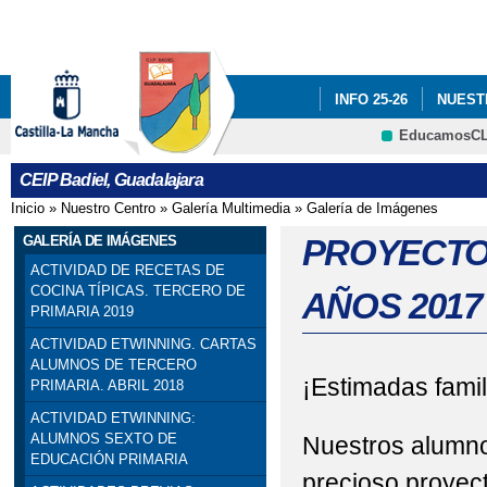
Pa
co
pri
INFO 25-26
NUEST
EducamosC
INFÓRMATE
CRFP
CEIP Badiel, Guadalajara
ADF: SITUACIONES DE
Inicio
»
Nuestro Centro
»
Galería Multimedia
»
Galería de Imágenes
Se encuentra usted aquí
ENGLISH PROJECT: S
GALERÍA DE IMÁGENES
PROYECTO:
ACTIVIDAD DE RECETAS DE
PREMIOS: SELECCIO
COCINA TÍPICAS. TERCERO DE
AÑOS 2017
PRIMARIA 2019
PRIMARIA). SEXTO DE P
ACTIVIDAD ETWINNING. CARTAS
ALUMNOS DE TERCERO
PROGRAMA # TÚ CUEN
¡Estimadas famil
PRIMARIA. ABRIL 2018
ACTIVIDAD ETWINNING:
ESCOLAR. 4º PRIMARIA
ALUMNOS SEXTO DE
Nuestros alumno
EDUCACIÓN PRIMARIA
SELLO DE CALIDAD A
precioso proyec