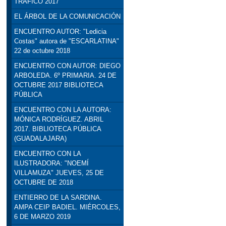
TRÁFICO 2017
EL ÁRBOL DE LA COMUNICACIÓN
ENCUENTRO AUTOR: "Ledicia
Costas" autora de "ESCARLATINA"
22 de octubre 2018
ENCUENTRO CON AUTOR: DIEGO
ARBOLEDA. 6º PRIMARIA. 24 DE
OCTUBRE 2017 BIBLIOTECA
PÚBLICA
ENCUENTRO CON LA AUTORA:
MÓNICA RODRÍGUEZ. ABRIL
2017. BIBLIOTECA PÚBLICA
(GUADALAJARA)
ENCUENTRO CON LA
ILUSTRADORA: "NOEMÍ
VILLAMUZA" JUEVES, 25 DE
OCTUBRE DE 2018
ENTIERRO DE LA SARDINA.
AMPA CEIP BADIEL. MIÉRCOLES,
6 DE MARZO 2019