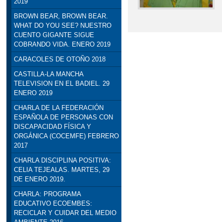
2019
BROWN BEAR, BROWN BEAR.
WHAT DO YOU SEE? NUESTRO
CUENTO GIGANTE SIGUE
COBRANDO VIDA. ENERO 2019
CARACOLES DE OTOÑO 2018
CASTILLA-LA MANCHA
TELEVISION EN EL BADIEL. 29
ENERO 2019
CHARLA DE LA FEDERACIÓN
ESPAÑOLA DE PERSONAS CON
DISCAPACIDAD FÍSICA Y
ORGÁNICA (COCEMFE) FEBRERO
2017
CHARLA DISCIPLINA POSITIVA:
CELIA TEJEALAS. MARTES, 29
DE ENERO 2019.
CHARLA: PROGRAMA
EDUCATIVO ECOEMBES:
RECICLAR Y CUIDAR DEL MEDIO