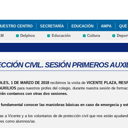
Pasar al
contenido
principal
NUESTRO CENTRO
SECRETARÍA
EDUCACIÓN
AMPA
QUÉ
LM
Delphos
Educación
Cultura
Depor
NES DE APRENDIZAJE. KANDINSKY. 1 Y 6º DE EDUCACIÓN PRIMARIA. 
CT: SPRING POEM. EDUCACIÓN INFANTIL. 2024
CCIONADOS OLIMPIADA MATEMÁTICA ALEVÍN DE GUADALAJARA (EDU
CCIÓN CIVIL. SESIÓN PRIMEROS AUXI
 CUENTAS. 4 ABRIL 2024. EDUCACIÓN EMOCIONAL Y PROGRAMA ANT
LES, 1 DE MARZO DE 2018
recibimos la visita de
VICENTE PLAZA, RES
DAD AULA DEL FUTURO (INTEF)
STEAM: TALLER DE ROBÓTICA 6º 
AUXILIOS
para nuestros profes del colegio, durante nuestra sesión de formac
ién contamos con otras dos sesiones.
UCIONAL: CONSEJERA DE EDUCACIÓN DE JCCM, DELEGADO DE LA J
 fundamental conocer las maniobras básicas en caso de emergecia y est
DUCACIÓN. 2023
s a Vicente y a los voluntarios de de protección civil que nos están ayuda
ores como alumnos/as.