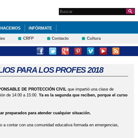
Search this site
Formulario de
búsqueda
 HACEMOS
INFÓRMATE
tes
CRFP
Contacto
Cultura
MAYO 2024.
CACIÓN PRIMARIA). SEXTO DE PRIMARIA 2023.
LIOS PARA LOS PROFES 2018
I ACOSO ESCOLAR. 4º PRIMARIA
PONSABLE DE PROTECCIÓN CIVIL
que impartió una clase de
PRIMARIA. IES CASTILLA ENERO 2023
ión de 14:00 a 15:00.
Ya es la segunda que reciben, porque el curso
UNTA DE JCCM, DELEGADO DE EDUCACIÓN EN GUADALAJARA Y
ar preparados para atender cualquier situación.
ndo a contar con una comunidad educativa formada en emergencias,