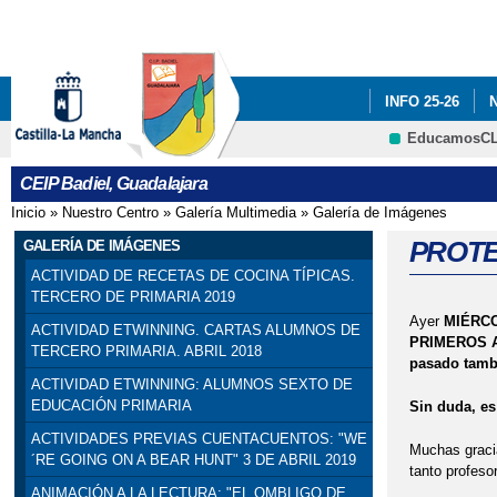
INFO 25-26
EducamosC
ADF: SITUACIO
CEIP Badiel, Guadalajara
ENGLISH PROJE
Inicio
»
Nuestro Centro
»
Galería Multimedia
»
Galería de Imágenes
Se encuentra usted aquí
PREMIOS: SELE
PROTE
GALERÍA DE IMÁGENES
ACTIVIDAD DE RECETAS DE COCINA TÍPICAS.
PROGRAMA # TÚ
TERCERO DE PRIMARIA 2019
Ayer
MIÉRCO
ACTIVIDAD ETWINNING. CARTAS ALUMNOS DE
SELLO DE CALI
PRIMEROS 
TERCERO PRIMARIA. ABRIL 2018
pasado tamb
VISITA INSTIT
ACTIVIDAD ETWINNING: ALUMNOS SEXTO DE
EDUCACIÓN PRIMARIA
Sin duda, es
CONCEJALA DE E
ACTIVIDADES PREVIAS CUENTACUENTOS: "WE
Muchas gracia
´RE GOING ON A BEAR HUNT" 3 DE ABRIL 2019
tanto profes
ANIMACIÓN A LA LECTURA: "EL OMBLIGO DE