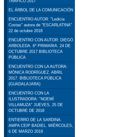
TRÁFICO 2017
EL ÁRBOL DE LA COMUNICACIÓN
ENCUENTRO AUTOR: "Ledicia
Costas" autora de "ESCARLATINA"
22 de octubre 2018
ENCUENTRO CON AUTOR: DIEGO
ARBOLEDA. 6º PRIMARIA. 24 DE
OCTUBRE 2017 BIBLIOTECA
PÚBLICA
ENCUENTRO CON LA AUTORA:
MÓNICA RODRÍGUEZ. ABRIL
2017. BIBLIOTECA PÚBLICA
(GUADALAJARA)
ENCUENTRO CON LA
ILUSTRADORA: "NOEMÍ
VILLAMUZA" JUEVES, 25 DE
OCTUBRE DE 2018
ENTIERRO DE LA SARDINA.
AMPA CEIP BADIEL. MIÉRCOLES,
6 DE MARZO 2019