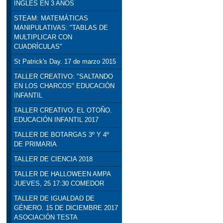
INGLÉS EN 3 AÑOS
STEAM: MATEMÁTICAS
MANIPULATIVAS: "TABLAS DE
MULTIPLICAR CON
CUADRÍCULAS"
St Patrick's Day. 17 de marzo 2015
TALLER CREATIVO: "SALTANDO
EN LOS CHARCOS" EDUCACIÓN
INFANTIL
TALLER CREATIVO: EL OTOÑO.
EDUCACIÓN INFANTIL 2017
TALLER DE BOTARGAS 3º Y 4º
DE PRIMARIA
TALLER DE CIENCIA 2018
TALLER DE HALLOWEEN AMPA
JUEVES, 25 17:30 COMEDOR
TALLER DE IGUALDAD DE
GÉNERO. 15 DE DICIEMBRE 2017
ASOCIACIÓN TESTA