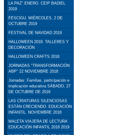
LA PAZ".ENERO. CEIP BADIEL
2019
FESCIGU. MIÉRCOLES, 2 DE
OCTUBRE 2019
FESTIVAL DE NAVIDAD 2019
HALLOWEEN 2018: TALLERES Y
DECORACIÓN
HALLOWEEN CRAFTS 2018
JORNADAS "TRANSFORMACIÓN
ABP" 22 NOVIEMBRE 2018
Jornadas: Familias, participación e
implicación educativa SÁBADO, 27
DE OCTUBRE DE 2018
LAS CRIATURAS SILENCIOSAS
ESTÁN CRECIENDO. EDUCACIÓN
INFANTIL. NOVIEMBRE 2018
MALETA VIAJERA DE LECTURA
EDUCACIÓN INFANTIL 2018 2019