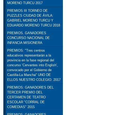
MORENO TURCU 2017
PREMIOS III TORNEO DE
PUZZLES CIUDAD DE ÁVILA:
GABRIEL MORENO TURCU Y
EDUARDO MORENO TURCU 2018
PREMIOS. GANADORES
CONCURSO NACIONAL DE
INFANCIA MISIONERA
PREMIOS: "Tres centros
educativos representarán a la
provincia en la fase regional del
concurso ‘Cervantes into English’,
convocado por el Gobierno de
Castilla-La Mancha" UNO DE
ELLOS NUESTRO COLEGIO. 2017
PREMIOS: GANADORES DEL
TERCER PREMIO DEL
CERTAMEN DE TEATRO
ESCOLAR "CORRAL DE
COMEDIAS" 2015
PREMIOS: GANADORES