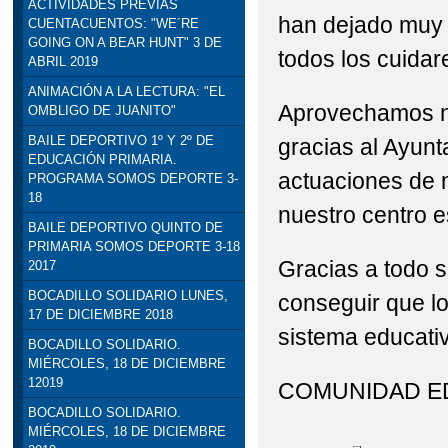
ACTIVIDADES PREVIAS
han dejado muy 
CUENTACUENTOS: "WE´RE
STEAM: TALLER DE R
GOING ON A BEAR HUNT" 3 DE
todos los cuida
ABRIL 2019
VISITA INSTITUCION
ANIMACIÓN A LA LECTURA: "EL
Aprovechamos nu
OMBLIGO DE JUANITO"
DELEGADO DE EDUCACI
BAILE DEPORTIVO 1º Y 2º DE
gracias al Ayunt
EDUCACIÓN PRIMARIA.
actuaciones de 
PROGRAMA SOMOS DEPORTE 3-
18
nuestro centro e
BAILE DEPORTIVO QUINTO DE
PRIMARIA SOMOS DEPORTE 3-18
Gracias a todo 
2017
BOCADILLO SOLIDARIO LUNES,
conseguir que l
17 DE DICIEMBRE 2018
sistema educativ
BOCADILLO SOLIDARIO.
MIÉRCOLES, 18 DE DICIEMBRE
12019
COMUNIDAD ED
BOCADILLO SOLIDARIO.
MIÉRCOLES, 18 DE DICIEMBRE