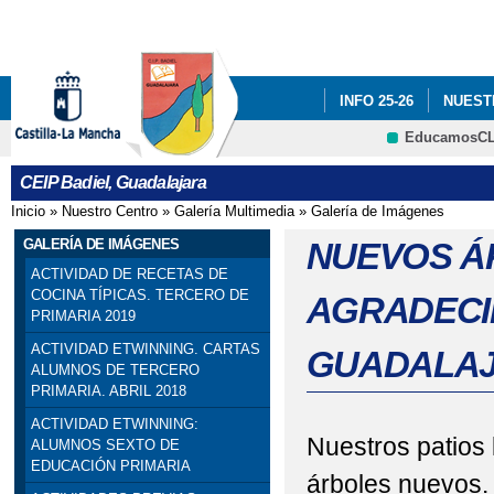
Pa
co
pri
INFO 25-26
NUEST
EducamosC
INFÓRMATE
CRFP
CEIP Badiel, Guadalajara
ADF: SITUACIONES DE
Inicio
»
Nuestro Centro
»
Galería Multimedia
»
Galería de Imágenes
Se encuentra usted aquí
ENGLISH PROJECT: S
GALERÍA DE IMÁGENES
NUEVOS Á
ACTIVIDAD DE RECETAS DE
PREMIOS: SELECCIO
COCINA TÍPICAS. TERCERO DE
AGRADECI
PRIMARIA 2019
PRIMARIA). SEXTO DE P
ACTIVIDAD ETWINNING. CARTAS
GUADALAJA
ALUMNOS DE TERCERO
PROGRAMA # TÚ CUEN
PRIMARIA. ABRIL 2018
ACTIVIDAD ETWINNING:
ESCOLAR. 4º PRIMARIA
Nuestros patios
ALUMNOS SEXTO DE
EDUCACIÓN PRIMARIA
SELLO DE CALIDAD A
árboles nuevos. 