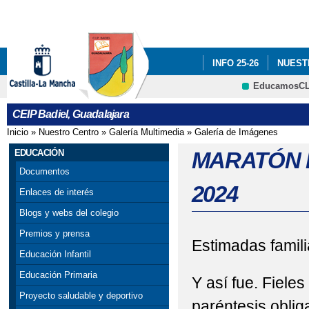
Pa
co
pri
INFO 25-26
NUEST
EducamosC
INFÓRMATE
CRFP
CEIP Badiel, Guadalajara
ADF: SITUACIONES DE
Inicio
»
Nuestro Centro
»
Galería Multimedia
»
Galería de Imágenes
Se encuentra usted aquí
ENGLISH PROJECT: S
EDUCACIÓN
MARATÓN 
Documentos
PREMIOS: SELECCIO
2024
Enlaces de interés
PRIMARIA). SEXTO DE P
Blogs y webs del colegio
Premios y prensa
PROGRAMA # TÚ CUEN
Estimadas famili
Educación Infantil
ESCOLAR. 4º PRIMARIA
Educación Primaria
Y así fue. Fiele
Proyecto saludable y deportivo
SELLO DE CALIDAD A
paréntesis oblig