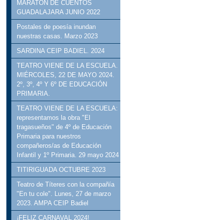
MARATÓN DE CUENTOS
GUADALAJARA JUNIO 2022
Postales de poesía inundan
nuestras casas. Marzo 2023
SARDINA CEIP BADIEL. 2024
TEATRO VIENE DE LA ESCUELA.
MIÉRCOLES, 22 DE MAYO 2024.
2º, 3º, 4º Y 6º DE EDUCACIÓN
PRIMARIA.
TEATRO VIENE DE LA ESCUELA:
representamos la obra "El
tragasueños" de 4º de Educación
Primaria para nuestros
compañeros/as de Educación
Infantil y 1º Primaria. 29 mayo 2024
TITIRIGUADA OCTUBRE 2023
Teatro de Títeres con la compañía
"En tu cole". Lunes, 27 de marzo
2023. AMPA CEIP Badiel
¡FELIZ CARNAVAL 2024!