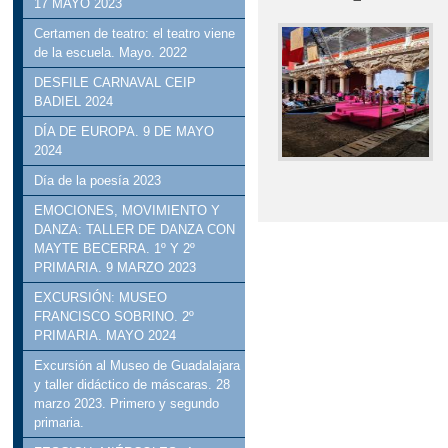
17 MAYO 2023
Certamen de teatro: el teatro viene
de la escuela. Mayo. 2022
DESFILE CARNAVAL CEIP
BADIEL 2024
DÍA DE EUROPA. 9 DE MAYO
2024
Día de la poesía 2023
EMOCIONES, MOVIMIENTO Y
DANZA: TALLER DE DANZA CON
MAYTE BECERRA. 1º Y 2º
PRIMARIA. 9 MARZO 2023
EXCURSIÓN: MUSEO
FRANCISCO SOBRINO. 2º
PRIMARIA. MAYO 2024
Excursión al Museo de Guadalajara
y taller didáctico de máscaras. 28
marzo 2023. Primero y segundo
primaria.