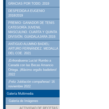
GRACIAS POR TODO. 2019
DESPEDIDA A EUGENIO
2018/2019
PREMIO: GANADOR DE TENIS
CATEGORÍA JUVENIL
MASCULINO. CUARTA Y QUINTA
DIVISIÓN. GUADALAJARA 2019.
ANTIGUO ALUMNO BADIEL:
ARTURO FERNÁNDEZ. MEDALLA
DEL COE. 2021
¡Enhorabuena Lucía! Rumbo a
Canadá con las Becas Amancio
Ortega. ¡Máximo orgullo badielero!
2022
¡Feliz Jubilación compañeras! 16
noviembre 2022
Galería Multimedia
Galería de Imágenes
ACTIVIDAD DE RECETAS