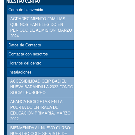
NUESTRO CENTRO
Carta de bienvenida
AGRADECIMIENTO FAMILIAS
QUE NOS HAN ELEGIDO EN
PERIODO DE ADMISIÓN. MARZO
2024
Datos de Contacto
Contacta con nosotros
Horarios del centro
Instalaciones
ACCESIBILIDAD CEIP BADIEL:
NUEVA BARANDILLA 2022 FONDO
SOCIAL EUROPEO
APARCA BICICLETAS EN LA
PUERTA DE ENTRADA DE
EDUCACIÓN PRIMARIA. MARZO
2022
BIENVENIDA AL NUEVO CURSO:
NUESTRO COLE SE VISTE DE