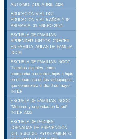
AUTISMO. 2 DE ABRIL 2024.
EDUCACIÓN VIAL DGT.
EDUCACIÓN VIAL 5 AÑOS Y 6º
PRIMARIA. 31 ENERO 2024
ESCUELA DE FAMILIAS:
APRENDER JUNTOS, CRECER
EN FAMILIA. AULAS DE FAMILIA.
JCCM
ESCUELA DE FAMILIAS: NOOC
“Familias digitales: cómo
acompañar a nuestros hijos e hijas
en el buen uso de los videojuegos”,
que comenzara el día 3 de mayo.
INTEF
ESCUELA DE FAMILIAS: NOOC
“Menores y seguridad en la red”
INTEF 2023
ESCUELA DE PADRES:
JORNADAS DE PREVENCIÓN
DEL SUICIDIO. AYUNTAMIENTO