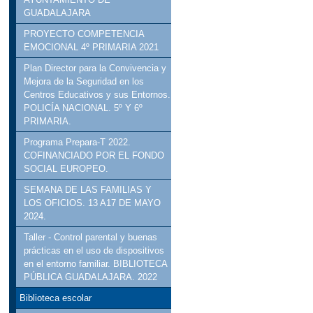
GUADALAJARA
PROYECTO COMPETENCIA
EMOCIONAL 4º PRIMARIA 2021
Plan Director para la Convivencia y
Mejora de la Seguridad en los
Centros Educativos y sus Entornos.
POLICÍA NACIONAL. 5º Y 6º
PRIMARIA.
Programa Prepara-T 2022.
COFINANCIADO POR EL FONDO
SOCIAL EUROPEO.
SEMANA DE LAS FAMILIAS Y
LOS OFICIOS. 13 A17 DE MAYO
2024.
Taller - Control parental y buenas
prácticas en el uso de dispositivos
en el entorno familiar. BIBLIOTECA
PÚBLICA GUADALAJARA. 2022
Biblioteca escolar