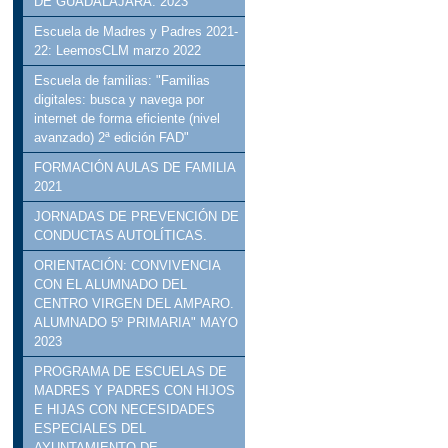
DE GUADALAJARA. 2023
Escuela de Madres y Padres 2021-
22: LeemosCLM marzo 2022
Escuela de familias: "Familias
digitales: busca y navega por
internet de forma eficiente (nivel
avanzado) 2ª edición FAD"
FORMACIÓN AULAS DE FAMILIA
2021
JORNADAS DE PREVENCIÓN DE
CONDUCTAS AUTOLÍTICAS.
ORIENTACIÓN: CONVIVENCIA
CON EL ALUMNADO DEL
CENTRO VIRGEN DEL AMPARO.
ALUMNADO 5º PRIMARIA" MAYO
2023
PROGRAMA DE ESCUELAS DE
MADRES Y PADRES CON HIJOS
E HIJAS CON NECESIDADES
ESPECIALES DEL
AYUNTAMIENTO DE