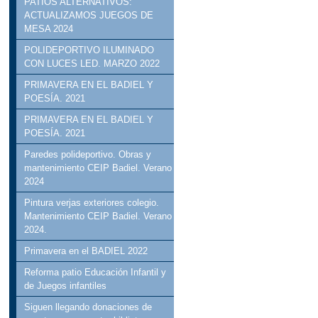
PATIOS ALTERNATIVOS:
ACTUALIZAMOS JUEGOS DE
MESA 2024
POLIDEPORTIVO ILUMINADO
CON LUCES LED. MARZO 2022
PRIMAVERA EN EL BADIEL Y
POESÍA. 2021
PRIMAVERA EN EL BADIEL Y
POESÍA. 2021
Paredes polideportivo. Obras y
mantenimiento CEIP Badiel. Verano
2024
Pintura verjas exteriores colegio.
Mantenimiento CEIP Badiel. Verano
2024.
Primavera en el BADIEL 2022
Reforma patio Educación Infantil y
de Juegos infantiles
Siguen llegando donaciones de