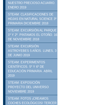
NUESTRO PRECIOSO ACUARIO.
ENERO 2019
STEAM: CLASIFICACIONES DE
HOJAS EN NATURAL SCIENCE 3º
PRIMARIA DICIEMBRE 2018
STEAM: EXCURSIÓN AL PARQUE
1º Y 2º. PINTAMOS EL OTOÑO. 16
DE NOVIEMBRE 2018
STEAM: EXCURSIÓN
ASTROYEBES 5 AÑOS. LUNES, 3
DE JUNIO 2019
STEAM: EXPERIMENTOS
CIENTÍFICOS. 5º Y 6º DE
EDUCACIÓN PRIMARIA. ABRIL
2019
STEAM: EXPOSICIÓN
PROYECTO DEL UNIVERSO
NOVIEMBRE 2019
STEAM: FOTOS ¡CREAMOS
COCHES ECOLÓGICOS! TERCER