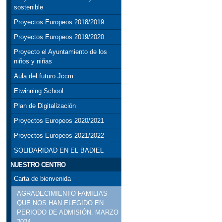
sostenible
Proyectos Europeos 2018/2019
Proyectos Europeos 2019/2020
Proyecto el Ayuntamiento de los
niños y niñas
Aula del futuro Jccm
Etwinning School
Plan de Digitalización
Proyectos Europeos 2020/2021
Proyectos Europeos 2021/2022
SOLIDARIDAD EN EL BADIEL
NUESTRO CENTRO
Carta de bienvenida
AGRADECIMIENTO FAMILIAS
QUE NOS HAN ELEGIDO EN
PERIODO DE ADMISIÓN. MARZO
2024