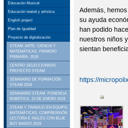
Educación Musical
STEAM: TALLER DE R
Además, hemos d
Educación teatral y artística
su ayuda económi
VISITA INSTITUCION
English project
han podido hace
Plan de Igualdad
DELEGADO DE EDUCACI
Proyecto de digitalización
nuestros niños y
STEAM: ARTE, CIENCIA Y
sientan benefici
MATEMÁTICAS. PRIMERO
PRIMARIA. 2019
CENTRO SELECCIONADO:
PROYECTO STEAM
https://micropoli
SEMINARIO DE FORMACIÓN
STEAM 2018
SEMINARIO STEAM. PONENCIA
ROBÓTICA. 23 DE ENERO 2019.
STEAM Y TRABAJO EN EQUIPO:
MATEMÁTICAS, COMPRENSIÓN
LECTORA E INGLÉS CON BLUE
BOT MARZO 2019