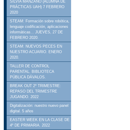
SILVIA MANZANO (ALUMNA DE
PRÁCTICAS UAH) 7 FEBRERO
2020
STEAM: Formación sobre robótica,
lenguaje codificación, aplicaciones
informáticas... JUEVES, 27 DE
FEBRERO 2020.
STEAM: NUEVOS PECES EN
NUESTRO ACUARIO. ENERO
2020.
TALLER DE CONTROL
PARENTAL. BIBLIOTECA
PÚBLICA DÁVALOS.
BREAK OUT 2º TRIMESTRE:
REPASO DEL TRIMESTRE
JUGANDO. 2022
Digitalización: nuestro nuevo panel
digital. 5 años
EASTER WEEK EN LA CLASE DE
4º DE PRIMARIA. 2022