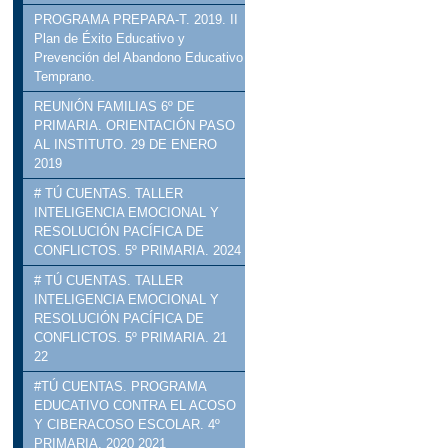
PROGRAMA PREPARA-T. 2019. II
Plan de Éxito Educativo y
Prevención del Abandono Educativo
Temprano.
REUNIÓN FAMILIAS 6º DE
PRIMARIA. ORIENTACIÓN PASO
AL INSTITUTO. 29 DE ENERO
2019
# TÚ CUENTAS. TALLER
INTELIGENCIA EMOCIONAL Y
RESOLUCIÓN PACÍFICA DE
CONFLICTOS. 5º PRIMARIA. 2024
# TÚ CUENTAS. TALLER
INTELIGENCIA EMOCIONAL Y
RESOLUCIÓN PACÍFICA DE
CONFLICTOS. 5º PRIMARIA. 21
22
#TÚ CUENTAS. PROGRAMA
EDUCATIVO CONTRA EL ACOSO
Y CIBERACOSO ESCOLAR. 4º
PRIMARIA. 2020 2021