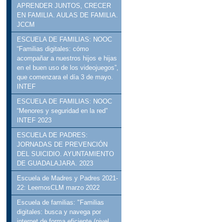
APRENDER JUNTOS, CRECER
EN FAMILIA. AULAS DE FAMILIA.
JCCM
ESCUELA DE FAMILIAS: NOOC
“Familias digitales: cómo
acompañar a nuestros hijos e hijas
en el buen uso de los videojuegos”,
que comenzara el día 3 de mayo.
INTEF
ESCUELA DE FAMILIAS: NOOC
“Menores y seguridad en la red”
INTEF 2023
ESCUELA DE PADRES:
JORNADAS DE PREVENCIÓN
DEL SUICIDIO. AYUNTAMIENTO
DE GUADALAJARA. 2023
Escuela de Madres y Padres 2021-
22: LeemosCLM marzo 2022
Escuela de familias: "Familias
digitales: busca y navega por
internet de forma eficiente (nivel