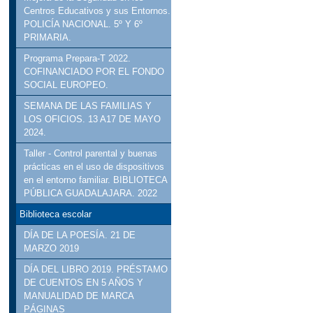
Centros Educativos y sus Entornos.
POLICÍA NACIONAL. 5º Y 6º
PRIMARIA.
Programa Prepara-T 2022.
COFINANCIADO POR EL FONDO
SOCIAL EUROPEO.
SEMANA DE LAS FAMILIAS Y
LOS OFICIOS. 13 A17 DE MAYO
2024.
Taller - Control parental y buenas
prácticas en el uso de dispositivos
en el entorno familiar. BIBLIOTECA
PÚBLICA GUADALAJARA. 2022
Biblioteca escolar
DÍA DE LA POESÍA. 21 DE
MARZO 2019
DÍA DEL LIBRO 2019. PRÉSTAMO
DE CUENTOS EN 5 AÑOS Y
MANUALIDAD DE MARCA
PÁGINAS