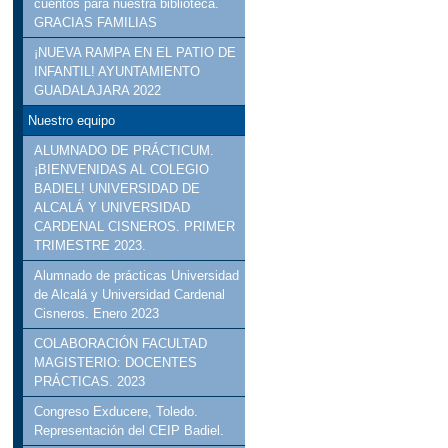
cuentos para nuestra biblioteca.
GRACIAS FAMILIAS
¡NUEVA RAMPA EN EL PATIO DE
INFANTIL! AYUNTAMIENTO
GUADALAJARA 2022
Nuestro equipo
ALUMNADO DE PRÁCTICUM.
¡BIENVENIDAS AL COLEGIO
BADIEL! UNIVERSIDAD DE
ALCALÁ Y UNIVERSIDAD
CARDENAL CISNEROS. PRIMER
TRIMESTRE 2023.
Alumnado de prácticas Universidad
de Alcalá y Universidad Cardenal
Cisneros. Enero 2023
COLABORACIÓN FACULTAD
MAGISTERIO: DOCENTES
PRÁCTICAS. 2023
Congreso Exducere, Toledo.
Representación del CEIP Badiel.