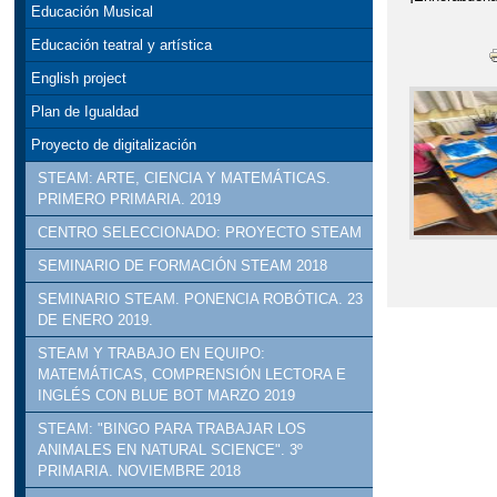
Educación Musical
Educación teatral y artística
English project
Plan de Igualdad
Proyecto de digitalización
STEAM: ARTE, CIENCIA Y MATEMÁTICAS.
PRIMERO PRIMARIA. 2019
CENTRO SELECCIONADO: PROYECTO STEAM
SEMINARIO DE FORMACIÓN STEAM 2018
SEMINARIO STEAM. PONENCIA ROBÓTICA. 23
DE ENERO 2019.
STEAM Y TRABAJO EN EQUIPO:
MATEMÁTICAS, COMPRENSIÓN LECTORA E
INGLÉS CON BLUE BOT MARZO 2019
STEAM: "BINGO PARA TRABAJAR LOS
ANIMALES EN NATURAL SCIENCE". 3º
PRIMARIA. NOVIEMBRE 2018