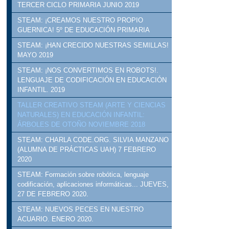
TERCER CICLO PRIMARIA JUNIO 2019
STEAM: ¡CREAMOS NUESTRO PROPIO
GUERNICA! 5º DE EDUCACIÓN PRIMARIA
STEAM: ¡HAN CRECIDO NUESTRAS SEMILLAS!
MAYO 2019
STEAM: ¡NOS CONVERTIMOS EN ROBOTS!.
LENGUAJE DE CODIFICACIÓN EN EDUCACIÓN
INFANTIL. 2019
TALLER CREATIVO STEAM (ARTE Y CIENCIAS
NATURALES) EN EDUCACIÓN INFANTIL:
ÁRBOLES DE OTOÑO NOVIEMBRE 2018
STEAM: CHARLA CODE.ORG. SILVIA MANZANO
(ALUMNA DE PRÁCTICAS UAH) 7 FEBRERO
2020
STEAM: Formación sobre robótica, lenguaje
codificación, aplicaciones informáticas... JUEVES,
27 DE FEBRERO 2020.
STEAM: NUEVOS PECES EN NUESTRO
ACUARIO. ENERO 2020.