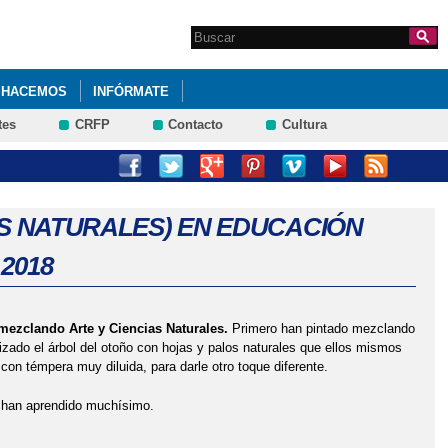
Search this site
Formulario de
búsqueda
 HACEMOS
INFÓRMATE
tes
CRFP
Contacto
Cultura
MAYO 2024.
CACIÓN PRIMARIA). SEXTO DE PRIMARIA 2023.
AS NATURALES) EN EDUCACIÓN
2018
I ACOSO ESCOLAR. 4º PRIMARIA
PRIMARIA. IES CASTILLA ENERO 2023
ezclando Arte y Ciencias Naturales.
Primero han pintado mezclando
UNTA DE JCCM, DELEGADO DE EDUCACIÓN EN GUADALAJARA Y
lizado el árbol del otoño con hojas y palos naturales que ellos mismos
 con témpera muy diluida, para darle otro toque diferente.
Y han aprendido muchísimo.