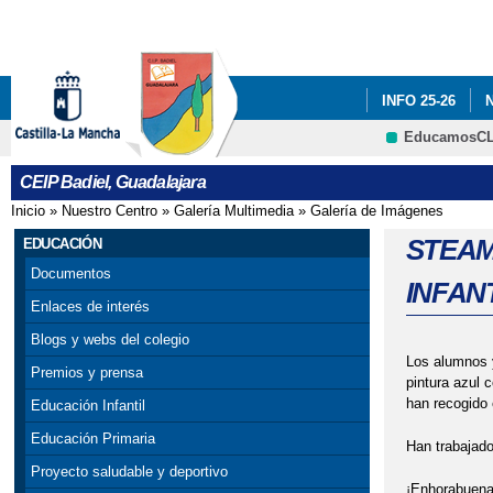
INFO 25-26
EducamosC
ADF: SITUACIO
CEIP Badiel, Guadalajara
ENGLISH PROJE
Inicio
»
Nuestro Centro
»
Galería Multimedia
»
Galería de Imágenes
Se encuentra usted aquí
PREMIOS: SELE
STEAM
EDUCACIÓN
Documentos
INFAN
PROGRAMA # TÚ
Enlaces de interés
SELLO DE CALI
Blogs y webs del colegio
Los alumnos
Premios y prensa
VISITA INSTIT
pintura azul 
han recogido 
Educación Infantil
CONCEJALA DE E
Educación Primaria
Han trabajado
Proyecto saludable y deportivo
¡Enhorabuena