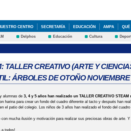
Pasar al
contenido
principal
NUESTRO CENTRO
SECRETARÍA
EDUCACIÓN
AMPA
QUÉ
LM
Delphos
Educación
Cultura
Depor
NES DE APRENDIZAJE. KANDINSKY. 1 Y 6º DE EDUCACIÓN PRIMARIA. 
CT: SPRING POEM. EDUCACIÓN INFANTIL. 2024
CCIONADOS OLIMPIADA MATEMÁTICA ALEVÍN DE GUADALAJARA (EDU
: TALLER CREATIVO (ARTE Y CIENCI
TIL: ÁRBOLES DE OTOÑO NOVIEMBRE 
 CUENTAS. 4 ABRIL 2024. EDUCACIÓN EMOCIONAL Y PROGRAMA ANT
DAD AULA DEL FUTURO (INTEF)
STEAM: TALLER DE ROBÓTICA 6º 
 y alumnas de
3, 4 y 5 años han realizado un TALLER CREATIVO STEAM m
UCIONAL: CONSEJERA DE EDUCACIÓN DE JCCM, DELEGADO DE LA J
con harina para crear un fondo del cuadro diferente al tacto y después han rea
en el patio del colegio. Los niños de 3 años han realizado el fondo del cuadro
DUCACIÓN. 2023
 con mucha ilusión y motivación para realizar sus preciosas obras de arte. 
 a todos!