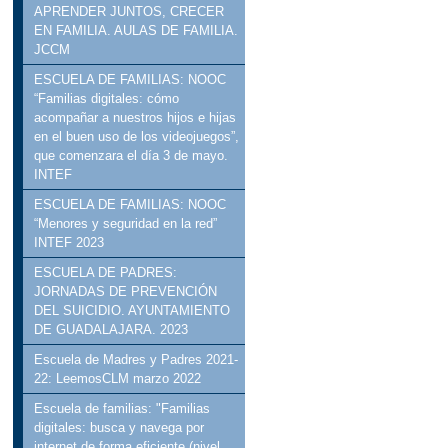
APRENDER JUNTOS, CRECER
EN FAMILIA. AULAS DE FAMILIA.
JCCM
ESCUELA DE FAMILIAS: NOOC
“Familias digitales: cómo
acompañar a nuestros hijos e hijas
en el buen uso de los videojuegos”,
que comenzara el día 3 de mayo.
INTEF
ESCUELA DE FAMILIAS: NOOC
“Menores y seguridad en la red”
INTEF 2023
ESCUELA DE PADRES:
JORNADAS DE PREVENCIÓN
DEL SUICIDIO. AYUNTAMIENTO
DE GUADALAJARA. 2023
Escuela de Madres y Padres 2021-
22: LeemosCLM marzo 2022
Escuela de familias: "Familias
digitales: busca y navega por
internet de forma eficiente (nivel