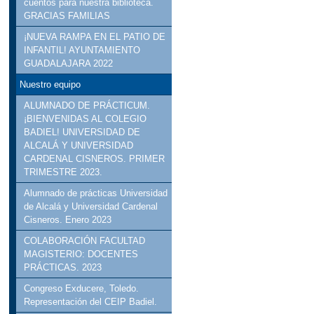
cuentos para nuestra biblioteca.
GRACIAS FAMILIAS
¡NUEVA RAMPA EN EL PATIO DE
INFANTIL! AYUNTAMIENTO
GUADALAJARA 2022
Nuestro equipo
ALUMNADO DE PRÁCTICUM.
¡BIENVENIDAS AL COLEGIO
BADIEL! UNIVERSIDAD DE
ALCALÁ Y UNIVERSIDAD
CARDENAL CISNEROS. PRIMER
TRIMESTRE 2023.
Alumnado de prácticas Universidad
de Alcalá y Universidad Cardenal
Cisneros. Enero 2023
COLABORACIÓN FACULTAD
MAGISTERIO: DOCENTES
PRÁCTICAS. 2023
Congreso Exducere, Toledo.
Representación del CEIP Badiel.