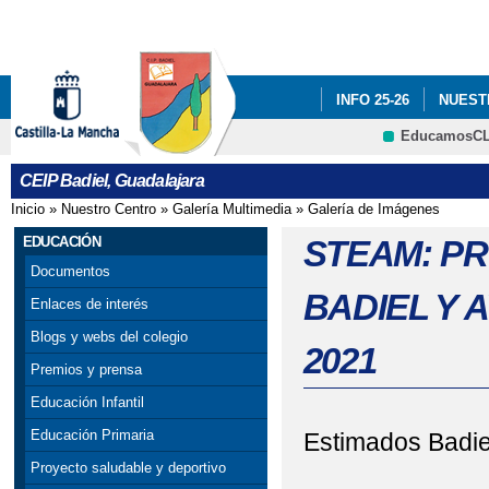
Pa
co
pri
INFO 25-26
NUEST
EducamosC
INFÓRMATE
CRFP
CEIP Badiel, Guadalajara
ADF: SITUACIONES DE
Inicio
»
Nuestro Centro
»
Galería Multimedia
»
Galería de Imágenes
Se encuentra usted aquí
ENGLISH PROJECT: S
EDUCACIÓN
STEAM: P
Documentos
PREMIOS: SELECCIO
BADIEL Y
Enlaces de interés
PRIMARIA). SEXTO DE P
Blogs y webs del colegio
2021
Premios y prensa
PROGRAMA # TÚ CUEN
Educación Infantil
ESCOLAR. 4º PRIMARIA
Educación Primaria
Estimados Badie
Proyecto saludable y deportivo
SELLO DE CALIDAD A