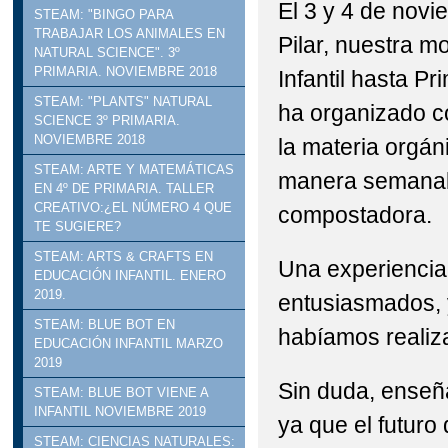
El 3 y 4 de novi
STEAM: "BINGO PARA
TRABAJAR LOS ANIMALES EN
Pilar, nuestra m
NATURAL SCIENCE". 3º
PRIMARIA. NOVIEMBRE 2018
Infantil hasta Pr
STEAM: "PLANTS" NATURAL
ha organizado c
SCIENCE 3º PRIMARIA.
NOVIEMBRE 2018
la materia orgá
STEAM: ARTE Y MATEMÁTICAS
manera semanal 
EN 4º DE PRIMARIA. TALLER
CREATIVO:¿EL NÚMERO 4 QUE
compostadora.
TE SUGIERE?
STEAM: ARTS & CRAFTS EN
Una experiencia 
EDUCACIÓN INFANTIL. ENERO
2019.
entusiasmados, 
STEAM: BLUE BOT EN
habíamos realiz
EDUCACIÓN INFANTIL MARZO
2019
Sin duda, enseña
STEAM: BLUE BOT VIENE A
INFANTIL NOVIEMBRE 2019
ya que el futuro
STEAM: CIENCIAS NATURALES: