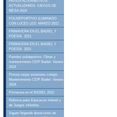
PATIOS ALTERNATIVOS:
ACTUALIZAMOS JUEGOS DE
MESA 2024
POLIDEPORTIVO ILUMINADO
CON LUCES LED. MARZO 2022
PRIMAVERA EN EL BADIEL Y
POESÍA. 2021
PRIMAVERA EN EL BADIEL Y
POESÍA. 2021
Paredes polideportivo. Obras y
mantenimiento CEIP Badiel. Verano
2024
Pintura verjas exteriores colegio.
Mantenimiento CEIP Badiel. Verano
2024.
Primavera en el BADIEL 2022
Reforma patio Educación Infantil y
de Juegos infantiles
Siguen llegando donaciones de