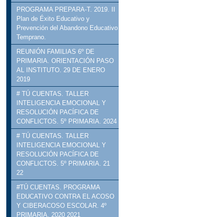
PROGRAMA PREPARA-T. 2019. II
Plan de Éxito Educativo y
Prevención del Abandono Educativo
Temprano.
REUNIÓN FAMILIAS 6º DE
PRIMARIA. ORIENTACIÓN PASO
AL INSTITUTO. 29 DE ENERO
2019
# TÚ CUENTAS. TALLER
INTELIGENCIA EMOCIONAL Y
RESOLUCIÓN PACÍFICA DE
CONFLICTOS. 5º PRIMARIA. 2024
# TÚ CUENTAS. TALLER
INTELIGENCIA EMOCIONAL Y
RESOLUCIÓN PACÍFICA DE
CONFLICTOS. 5º PRIMARIA. 21
22
#TÚ CUENTAS. PROGRAMA
EDUCATIVO CONTRA EL ACOSO
Y CIBERACOSO ESCOLAR. 4º
PRIMARIA. 2020 2021