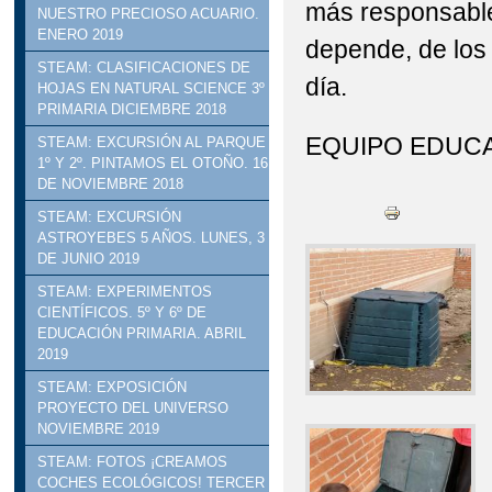
más responsable
NUESTRO PRECIOSO ACUARIO.
ENERO 2019
depende, de lo
STEAM: CLASIFICACIONES DE
día.
HOJAS EN NATURAL SCIENCE 3º
PRIMARIA DICIEMBRE 2018
EQUIPO EDUCA
STEAM: EXCURSIÓN AL PARQUE
1º Y 2º. PINTAMOS EL OTOÑO. 16
DE NOVIEMBRE 2018
STEAM: EXCURSIÓN
ASTROYEBES 5 AÑOS. LUNES, 3
DE JUNIO 2019
STEAM: EXPERIMENTOS
CIENTÍFICOS. 5º Y 6º DE
EDUCACIÓN PRIMARIA. ABRIL
2019
STEAM: EXPOSICIÓN
PROYECTO DEL UNIVERSO
NOVIEMBRE 2019
STEAM: FOTOS ¡CREAMOS
COCHES ECOLÓGICOS! TERCER