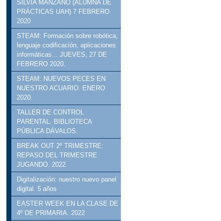
SILVIA MANZANO (ALUMNA DE
PRÁCTICAS UAH) 7 FEBRERO
2020
STEAM: Formación sobre robótica,
lenguaje codificación, aplicaciones
informáticas... JUEVES, 27 DE
FEBRERO 2020.
STEAM: NUEVOS PECES EN
NUESTRO ACUARIO. ENERO
2020.
TALLER DE CONTROL
PARENTAL. BIBLIOTECA
PÚBLICA DÁVALOS.
BREAK OUT 2º TRIMESTRE:
REPASO DEL TRIMESTRE
JUGANDO. 2022
Digitalización: nuestro nuevo panel
digital. 5 años
EASTER WEEK EN LA CLASE DE
4º DE PRIMARIA. 2022