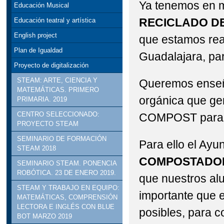
Ya tenemos en m
Educación Musical
STEAM: TALLER DE R
RECICLADO DE
Educación teatral y artística
VISITA INSTITUCION
English project
que estamos rea
Plan de Igualdad
Guadalajara, par
DELEGADO DE EDUCACI
Proyecto de digitalización
STEAM: ARTE, CIENCIA Y
Queremos enseñar
MATEMÁTICAS. PRIMERO
orgánica que gen
PRIMARIA. 2019
CENTRO SELECCIONADO:
COMPOST para nu
PROYECTO STEAM
SEMINARIO DE FORMACIÓN
Para ello el Ayu
STEAM 2018
COMPOSTAD
SEMINARIO STEAM. PONENCIA
ROBÓTICA. 23 DE ENERO 2019.
que nuestros al
STEAM Y TRABAJO EN EQUIPO:
importante que 
MATEMÁTICAS, COMPRENSIÓN
LECTORA E INGLÉS CON BLUE
posibles, para c
BOT MARZO 2019