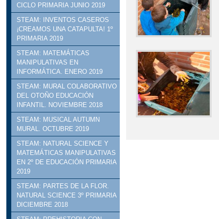
CICLO PRIMARIA JUNIO 2019
STEAM: INVENTOS CASEROS
¡CREAMOS UNA CATAPULTA! 1º
PRIMARIA 2019
STEAM: MATEMÁTICAS
MANIPULATIVAS EN
INFORMÁTICA. ENERO 2019
STEAM: MURAL COLABORATIVO
DEL OTOÑO EDUCACIÓN
INFANTIL. NOVIEMBRE 2018
STEAM: MUSICAL AUTUMN
MURAL. OCTUBRE 2019
STEAM: NATURAL SCIENCE Y
MATEMÁTICAS MANIPULATIVAS
EN 2º DE EDUCACIÓN PRIMARIA
2019
STEAM: PARTES DE LA FLOR.
NATURAL SCIENCE 3º PRIMARIA
DICIEMBRE 2018