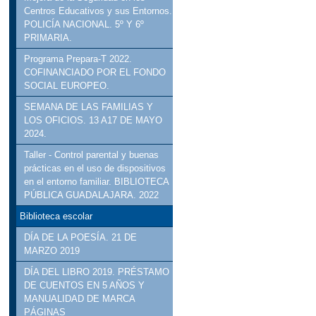
Centros Educativos y sus Entornos.
POLICÍA NACIONAL. 5º Y 6º
PRIMARIA.
Programa Prepara-T 2022.
COFINANCIADO POR EL FONDO
SOCIAL EUROPEO.
SEMANA DE LAS FAMILIAS Y
LOS OFICIOS. 13 A17 DE MAYO
2024.
Taller - Control parental y buenas
prácticas en el uso de dispositivos
en el entorno familiar. BIBLIOTECA
PÚBLICA GUADALAJARA. 2022
Biblioteca escolar
DÍA DE LA POESÍA. 21 DE
MARZO 2019
DÍA DEL LIBRO 2019. PRÉSTAMO
DE CUENTOS EN 5 AÑOS Y
MANUALIDAD DE MARCA
PÁGINAS